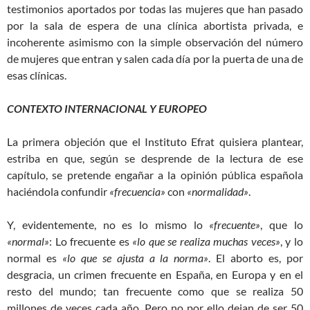
testimonios aportados por todas las mujeres que han pasado
por la sala de espera de una clínica abortista privada, e
incoherente asimismo con la simple observación del número
de mujeres que entran y salen cada día por la puerta de una de
esas clínicas.
CONTEXTO INTERNACIONAL Y EUROPEO
La primera objeción que el Instituto Efrat quisiera plantear,
estriba en que, según se desprende de la lectura de ese
capítulo, se pretende engañar a la opinión pública española
haciéndola confundir
«frecuencia»
con
«normalidad»
.
Y, evidentemente, no es lo mismo lo
«frecuente»
, que lo
«normal»
: Lo frecuente es
«lo que se realiza muchas veces»
, y lo
normal es
«lo que se ajusta a la norma»
. El aborto es, por
desgracia, un crimen frecuente en España, en Europa y en el
resto del mundo; tan frecuente como que se realiza 50
millones de veces cada año. Pero no por ello dejan de ser 50