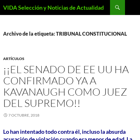
Saltar
Buscar
VIDA Selección y Noticias de Actualidad
al
contenido
Archivo de la etiqueta: TRIBUNAL CONSTITUCIONAL
ARTÍCULOS
¡¡EL SENADO DE EE UU HA
CONFIRMADO YA A
KAVANAUGH COMO JUEZ
DEL SUPREMO!!
7 OCTUBRE, 2018
Lo han intentado todo contra él, incluso la absurda
acusación de violación cuando era menor de edad. La