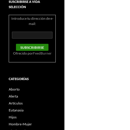
SUSCRIBIRSE A VIDA
SELECCIÓN
Introduce tu dirección de e-
mail:
Ofrecido por
FeedBurner
CATEGORÍAS
Aborto
Alerta
Artículos
Eutanasia
Hijos
Hombre-Mujer