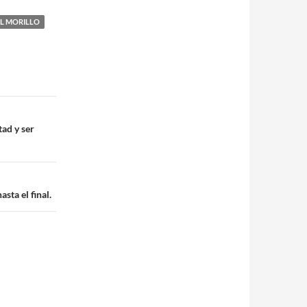
L MORILLO
tad y ser
sta el final.