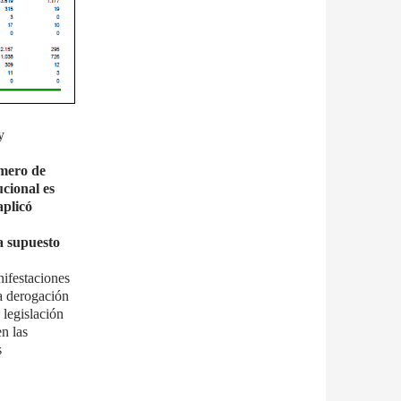
y
úmero de
ucional es
aplicó
a supuesto
ifestaciones
la derogación
 legislación
n las
s