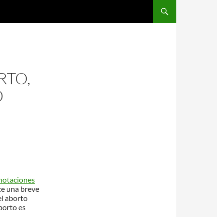
RTO,
O
notaciones
ce una breve
el aborto
borto es