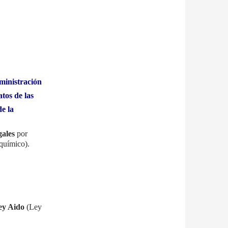
dministración
tos de las
e la
gales
por
 químico).
ey Aido
(Ley