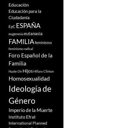
Educación
Educación para la
Ciudadanía
ESPAÑA
EpC
eutanasia
eugenesia
FAMILIA
feminismo
feminismo radical
Foro Español de la
Familia
Hijos
Hazte Oir
Hillary Clinton
Homosexualidad
Ideología de
Género
Imperio de la Muerte
Instituto Efrat
International Planned