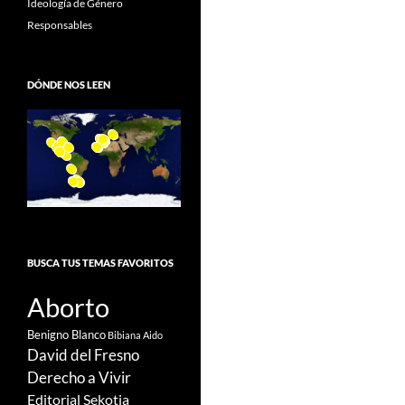
Ideología de Género
Responsables
DÓNDE NOS LEEN
BUSCA TUS TEMAS FAVORITOS
Aborto
Benigno Blanco
Bibiana Aido
David del Fresno
Derecho a Vivir
Editorial Sekotia