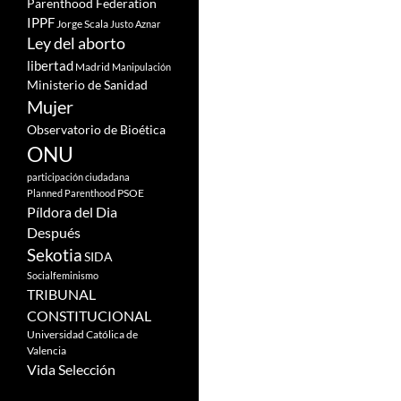
Parenthood Federation
IPPF
Jorge Scala
Justo Aznar
Ley del aborto
libertad
Madrid
Manipulación
Ministerio de Sanidad
Mujer
Observatorio de Bioética
ONU
participación ciudadana
PSOE
Planned Parenthood
Píldora del Dia
Después
Sekotia
SIDA
Socialfeminismo
TRIBUNAL
CONSTITUCIONAL
Universidad Católica de
Valencia
Vida Selección