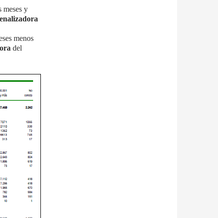
os meses y
enalizadora
meses menos
dora
del