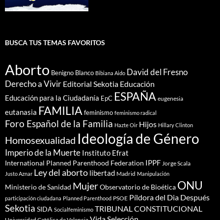
BUSCA TUS TEMAS FAVORITOS
Aborto
David del Fresno
Benigno Blanco
Bibiana Aido
Derecho a Vivir
Editorial Sekotia
Educación
ESPAÑA
Educación para la Ciudadanía
EpC
eugenesia
FAMILIA
eutanasia
feminismo
feminismo radical
Foro Español de la Familia
Hijos
Hazte Oir
Hillary Clinton
Ideología de Género
Homosexualidad
Imperio de la Muerte
Instituto Efrat
IPPF
International Planned Parenthood Federation
Jorge Scala
Ley del aborto
libertad
Madrid
Justo Aznar
Manipulación
ONU
Mujer
Ministerio de Sanidad
Observatorio de Bioética
Píldora del Dia Después
PSOE
participación ciudadana
Planned Parenthood
Sekotia
TRIBUNAL CONSTITUCIONAL
SIDA
Socialfeminismo
Vida Selección
Universidad Católica de Valencia