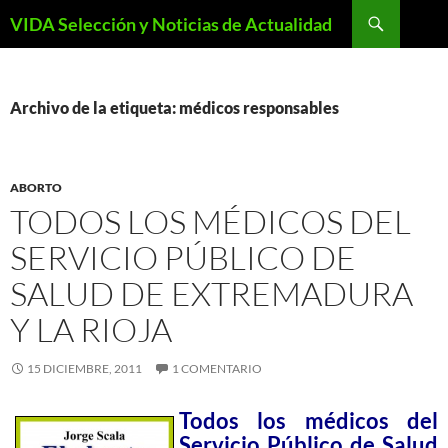
Saltar
Buscar
VIDA Selección y Noticias de Actualidad
al
contenido
Archivo de la etiqueta: médicos responsables
ABORTO
TODOS LOS MÉDICOS DEL
SERVICIO PÚBLICO DE
SALUD DE EXTREMADURA
Y LA RIOJA
15 DICIEMBRE, 2011
1 COMENTARIO
Todos los médicos del
Servicio Público de Salud