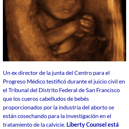
Un ex director de la junta del Centro para el
Progreso Médico testificó durante el juicio civil en
el Tribunal del Distrito Federal de San Francisco
que los cueros cabelludos de bebés
proporcionados por la industria del aborto se
están cosechando para la investigación en el
tratamiento de la calvicie.
Liberty Counsel está