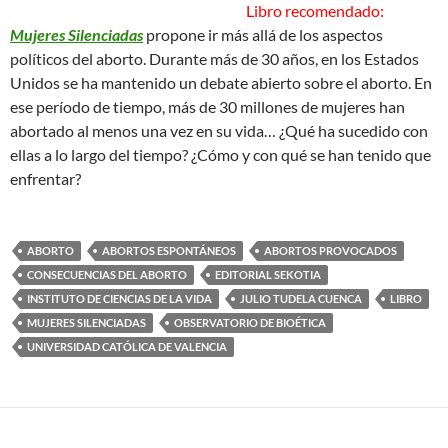
Libro recomendado:
Mujeres Silenciadas
propone ir más allá de los aspectos
políticos del aborto. Durante más de 30 años, en los Estados
Unidos se ha mantenido un debate abierto sobre el aborto. En
ese período de tiempo, más de 30 millones de mujeres han
abortado al menos una vez en su vida… ¿Qué ha sucedido con
ellas a lo largo del tiempo? ¿Cómo y con qué se han tenido que
enfrentar?
ABORTO
ABORTOS ESPONTÁNEOS
ABORTOS PROVOCADOS
CONSECUENCIAS DEL ABORTO
EDITORIAL SEKOTIA
INSTITUTO DE CIENCIAS DE LA VIDA
JULIO TUDELA CUENCA
LIBRO
MUJERES SILENCIADAS
OBSERVATORIO DE BIOÉTICA
UNIVERSIDAD CATÓLICA DE VALENCIA