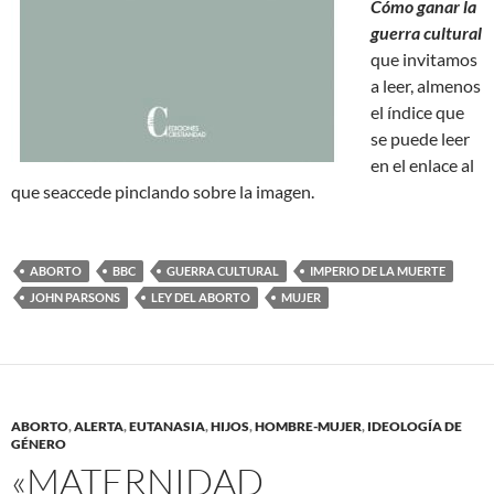
Cómo ganar la
guerra cultural
que invitamos
a leer, almenos
el índice que
se puede leer
en el enlace al
que seaccede pinclando sobre la imagen.
ABORTO
BBC
GUERRA CULTURAL
IMPERIO DE LA MUERTE
JOHN PARSONS
LEY DEL ABORTO
MUJER
ABORTO
,
ALERTA
,
EUTANASIA
,
HIJOS
,
HOMBRE-MUJER
,
IDEOLOGÍA DE
GÉNERO
«MATERNIDAD