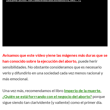
Descargar archivo: http://www.revista-arbil.es/videos/IVE.mp4?_=1
vídeo
Avisamos que este vídeo yiene las mágenes más duras que se
han conocido sobre la ejecución del aborto,
puede herir
sensibilidades. No obstante consideramos que es necesario
verlo y difundirlo en una sociedad cada vez menos racional y
más emocional.
Una vez más, recomendamos el libro
Imperio de la muerte.
¿Quién se está forrrando con el negocio del aborto?
porque
sigue siendo tan clarividente (y valiente) como el primer día.