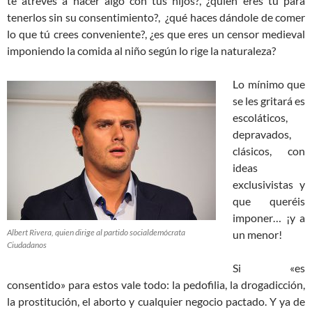
te atreves a hacer algo con tus hijos?, ¿quien eres tú para
tenerlos sin su consentimiento?, ¿qué haces dándole de comer
lo que tú crees conveniente?, ¿es que eres un censor medieval
imponiendo la comida al niño según lo rige la naturaleza?
Lo mínimo que
se les gritará es
escoláticos,
depravados,
clásicos, con
ideas
exclusivistas y
que queréis
imponer… ¡y a
Albert Rivera, quien dirige al partido socialdemócrata
un menor!
Ciudadanos
Si «es
consentido» para estos vale todo: la pedofilia, la drogadicción,
la prostitución, el aborto y cualquier negocio pactado. Y ya de