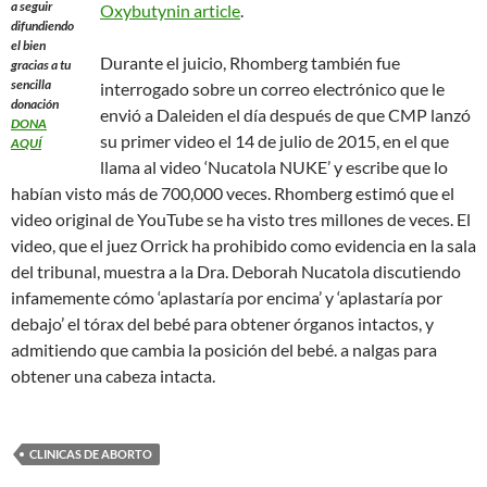
a seguir
Oxybutynin article
.
difundiendo
el bien
Durante el juicio, Rhomberg también fue
gracias a tu
sencilla
interrogado sobre un correo electrónico que le
donación
envió a Daleiden el día después de que CMP lanzó
DONA
su primer video el 14 de julio de 2015, en el que
AQUÍ
llama al video ‘Nucatola NUKE’ y escribe que lo
habían visto más de 700,000 veces. Rhomberg estimó que el
video original de YouTube se ha visto tres millones de veces. El
video, que el juez Orrick ha prohibido como evidencia en la sala
del tribunal, muestra a la Dra. Deborah Nucatola discutiendo
infamemente cómo ‘aplastaría por encima’ y ‘aplastaría por
debajo’ el tórax del bebé para obtener órganos intactos, y
admitiendo que cambia la posición del bebé. a nalgas para
obtener una cabeza intacta.
CLINICAS DE ABORTO