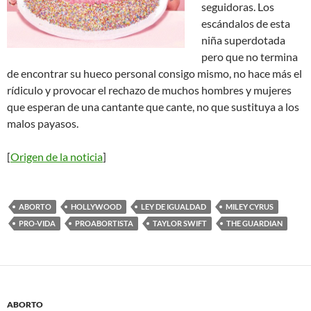
seguidoras. Los
escándalos de esta
niña superdotada
pero que no termina
de encontrar su hueco personal consigo mismo, no hace más el
rídiculo y provocar el rechazo de muchos hombres y mujeres
que esperan de una cantante que cante, no que sustituya a los
malos payasos
.
[
Origen de la noticia
]
ABORTO
HOLLYWOOD
LEY DE IGUALDAD
MILEY CYRUS
PRO-VIDA
PROABORTISTA
TAYLOR SWIFT
THE GUARDIAN
ABORTO