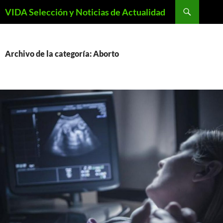
Saltar
Buscar
VIDA Selección y Noticias de Actualidad
al
contenido
Archivo de la categoría: Aborto