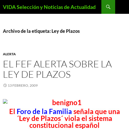
Saltar
Buscar
VIDA Selección y Noticias de Actualidad
al
contenido
Archivo de la etiqueta: Ley de Plazos
ALERTA
EL FEF ALERTA SOBRE LA
LEY DE PLAZOS
13 FEBRERO, 2009
El
Foro de la Familia
señala que una
´Ley de Plazos´ viola el sistema
constitucional español