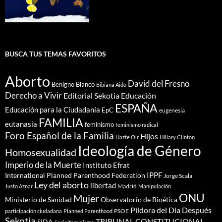
BUSCA TUS TEMAS FAVORITOS
Aborto
David del Fresno
Benigno Blanco
Bibiana Aido
Derecho a Vivir
Editorial Sekotia
Educación
ESPAÑA
Educación para la Ciudadanía
EpC
eugenesia
FAMILIA
eutanasia
feminismo
feminismo radical
Foro Español de la Familia
Hijos
Hazte Oir
Hillary Clinton
Ideología de Género
Homosexualidad
Imperio de la Muerte
Instituto Efrat
IPPF
International Planned Parenthood Federation
Jorge Scala
Ley del aborto
libertad
Madrid
Justo Aznar
Manipulación
ONU
Mujer
Ministerio de Sanidad
Observatorio de Bioética
Píldora del Dia Después
PSOE
participación ciudadana
Planned Parenthood
Sekotia
TRIBUNAL CONSTITUCIONAL
SIDA