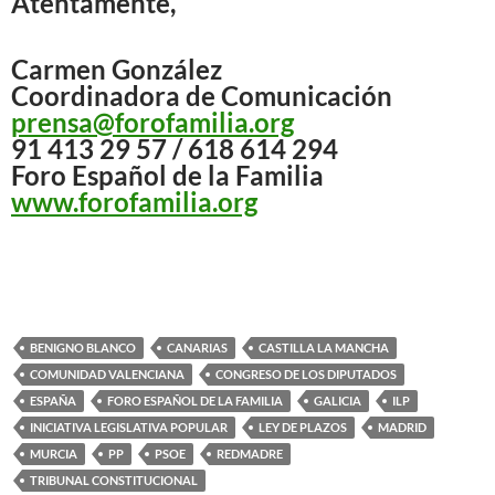
Atentamente,
Carmen González
Coordinadora de Comunicación
prensa@forofamilia.org
91 413 29 57 / 618 614 294
Foro Español de la Familia
www.forofamilia.org
BENIGNO BLANCO
CANARIAS
CASTILLA LA MANCHA
COMUNIDAD VALENCIANA
CONGRESO DE LOS DIPUTADOS
ESPAÑA
FORO ESPAÑOL DE LA FAMILIA
GALICIA
ILP
INICIATIVA LEGISLATIVA POPULAR
LEY DE PLAZOS
MADRID
MURCIA
PP
PSOE
REDMADRE
TRIBUNAL CONSTITUCIONAL