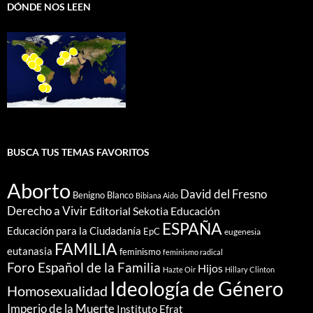
DÓNDE NOS LEEN
BUSCA TUS TEMAS FAVORITOS
Aborto
David del Fresno
Benigno Blanco
Bibiana Aido
Derecho a Vivir
Editorial Sekotia
Educación
ESPAÑA
Educación para la Ciudadanía
EpC
eugenesia
FAMILIA
eutanasia
feminismo
feminismo radical
Foro Español de la Familia
Hijos
Hazte Oir
Hillary Clinton
Ideología de Género
Homosexualidad
Imperio de la Muerte
Instituto Efrat