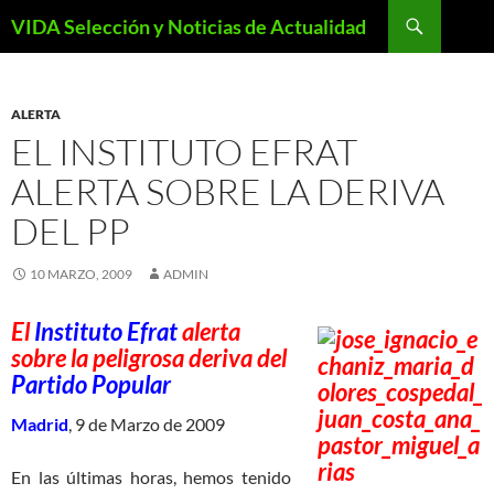
Saltar
Buscar
VIDA Selección y Noticias de Actualidad
al
contenido
ALERTA
EL INSTITUTO EFRAT
ALERTA SOBRE LA DERIVA
DEL PP
10 MARZO, 2009
ADMIN
El
Instituto Efrat
alerta
sobre la peligrosa deriva del
Partido Popular
Madrid
, 9 de Marzo de 2009
En las últimas horas, hemos tenido