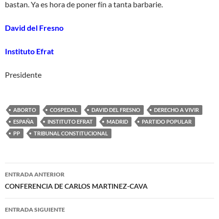
bastan. Ya es hora de poner fín a tanta barbarie.
David del Fresno
Instituto Efrat
Presidente
ABORTO
COSPEDAL
DAVID DEL FRESNO
DERECHO A VIVIR
ESPAÑA
INSTITUTO EFRAT
MADRID
PARTIDO POPULAR
PP
TRIBUNAL CONSTITUCIONAL
Navegación
ENTRADA ANTERIOR
de
CONFERENCIA DE CARLOS MARTINEZ-CAVA
entradas
ENTRADA SIGUIENTE