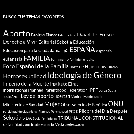
BUSCA TUS TEMAS FAVORITOS
Aborto
David del Fresno
Benigno Blanco
Bibiana Aido
Derecho a Vivir
Editorial Sekotia
Educación
ESPAÑA
Educación para la Ciudadanía
EpC
eugenesia
FAMILIA
eutanasia
feminismo
feminismo radical
Foro Español de la Familia
Hijos
Hazte Oir
Hillary Clinton
Ideología de Género
Homosexualidad
Imperio de la Muerte
Instituto Efrat
IPPF
International Planned Parenthood Federation
Jorge Scala
Ley del aborto
libertad
Madrid
Justo Aznar
Manipulación
ONU
Mujer
Ministerio de Sanidad
Observatorio de Bioética
Píldora del Dia Después
PSOE
participación ciudadana
Planned Parenthood
Sekotia
TRIBUNAL CONSTITUCIONAL
SIDA
Socialfeminismo
Vida Selección
Universidad Católica de Valencia