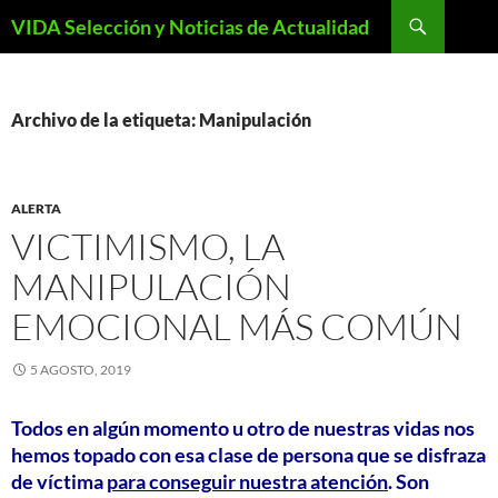
Saltar
Buscar
VIDA Selección y Noticias de Actualidad
al
contenido
Archivo de la etiqueta: Manipulación
ALERTA
VICTIMISMO, LA
MANIPULACIÓN
EMOCIONAL MÁS COMÚN
5 AGOSTO, 2019
Todos en algún momento u otro de nuestras vidas nos
hemos topado con esa clase de persona que
se disfraza
de víctima
para conseguir nuestra atención
. Son