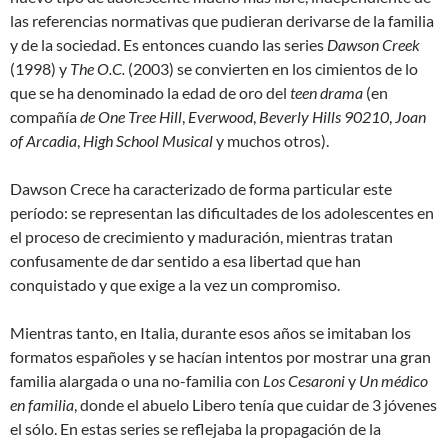
las referencias normativas que pudieran derivarse de la familia
y de la sociedad. Es entonces cuando las series
Dawson Creek
(1998) y
The O.C.
(2003) se convierten en los cimientos de lo
que se ha denominado la edad de oro del
teen drama
(en
compañía
de One Tree Hill
,
Everwood
,
Beverly Hills 90210
,
Joan
of Arcadia
,
High School Musical
y muchos otros).
Dawson Crece ha caracterizado de forma particular este
período: se representan las dificultades de los adolescentes en
el proceso de crecimiento y maduración, mientras tratan
confusamente de dar sentido a esa libertad que han
conquistado y que exige a la vez un compromiso.
Mientras tanto, en Italia, durante esos años se imitaban los
formatos españoles y se hacían intentos por mostrar una gran
familia alargada o una no-familia con
Los Cesaroni
y
Un médico
en familia
, donde el abuelo Libero tenía que cuidar de 3 jóvenes
el sólo. En estas series se reflejaba la propagación de la