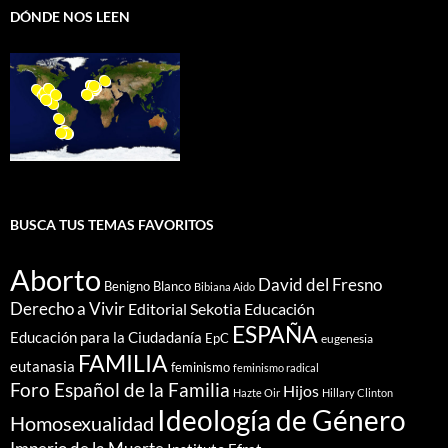
DÓNDE NOS LEEN
BUSCA TUS TEMAS FAVORITOS
Aborto
David del Fresno
Benigno Blanco
Bibiana Aido
Derecho a Vivir
Editorial Sekotia
Educación
ESPAÑA
Educación para la Ciudadanía
EpC
eugenesia
FAMILIA
eutanasia
feminismo
feminismo radical
Foro Español de la Familia
Hijos
Hazte Oir
Hillary Clinton
Ideología de Género
Homosexualidad