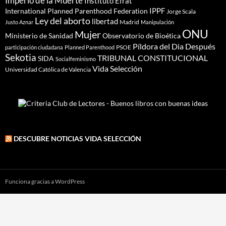
Imperio de la Muerte
Instituto Efrat
IPPF
International Planned Parenthood Federation
Jorge Scala
Ley del aborto
libertad
Madrid
Justo Aznar
Manipulación
ONU
Mujer
Ministerio de Sanidad
Observatorio de Bioética
Píldora del Dia Después
PSOE
participación ciudadana
Planned Parenthood
Sekotia
TRIBUNAL CONSTITUCIONAL
SIDA
Socialfeminismo
Vida Selección
Universidad Católica de Valencia
DESCUBRE NOTICIAS VIDA SELECCIÓN
Funciona gracias a WordPress