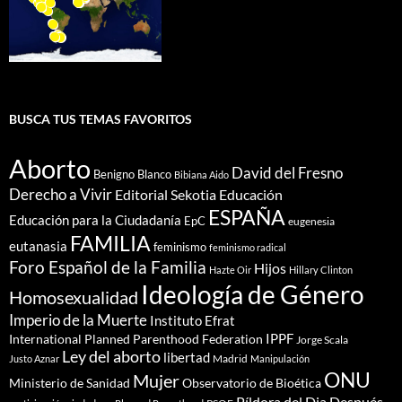
BUSCA TUS TEMAS FAVORITOS
Aborto
David del Fresno
Benigno Blanco
Bibiana Aido
Derecho a Vivir
Editorial Sekotia
Educación
ESPAÑA
Educación para la Ciudadanía
EpC
eugenesia
FAMILIA
eutanasia
feminismo
feminismo radical
Foro Español de la Familia
Hijos
Hazte Oir
Hillary Clinton
Ideología de Género
Homosexualidad
Imperio de la Muerte
Instituto Efrat
IPPF
International Planned Parenthood Federation
Jorge Scala
Ley del aborto
libertad
Madrid
Justo Aznar
Manipulación
ONU
Mujer
Ministerio de Sanidad
Observatorio de Bioética
Píldora del Dia Después