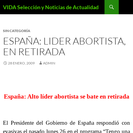
Saltar
Buscar
VIDA Selección y Noticias de Actualidad
al
contenido
SIN CATEGORÍA
ESPAÑA: LIDER ABORTISTA,
EN RETIRADA
28 ENERO, 2009
ADMIN
España: Alto líder abortista se bate en retirada
El Presidente del Gobierno de España respondió con
evasivas el pasado lunes 26 en el programa “Tengo una