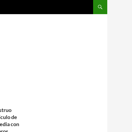
nstruo
ículo de
edia con
bros