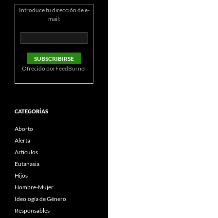
Introduce tu dirección de e-
mail:
Ofrecido por
FeedBurner
CATEGORÍAS
Aborto
Alerta
Artículos
Eutanasia
Hijos
Hombre-Mujer
Ideología de Género
Responsables