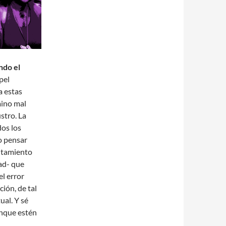
ndo el
apel
a estas
mino mal
stro. La
dos los
ro pensar
ntamiento
ad- que
l error
ión, de tal
ual. Y sé
unque estén