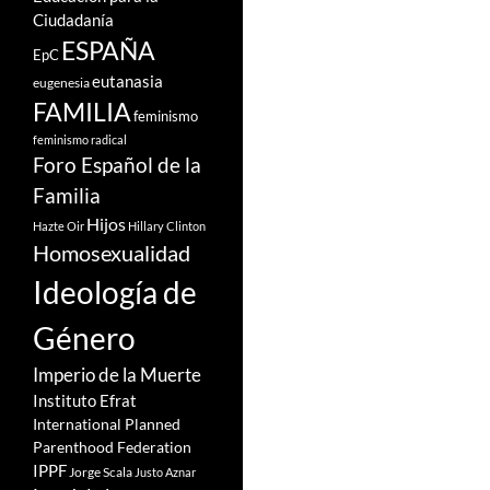
Ciudadanía
ESPAÑA
EpC
eutanasia
eugenesia
FAMILIA
feminismo
feminismo radical
Foro Español de la
Familia
Hijos
Hazte Oir
Hillary Clinton
Homosexualidad
Ideología de
Género
Imperio de la Muerte
Instituto Efrat
International Planned
Parenthood Federation
IPPF
Jorge Scala
Justo Aznar