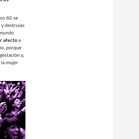
os 60, se
a y destruías
l mundo
r afecto
a
mo, porque
gestación y,
 la mujer