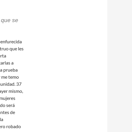
o que se
 enfurecida
truo que les
erta
arlas a
La prueba
 y me temo
munidad. 37
 ayer mismo,
mujeres
do será
antes de
la
nero robado