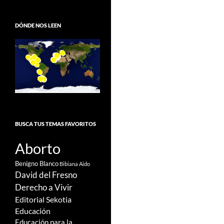
DÓNDE NOS LEEN
BUSCA TUS TEMAS FAVORITOS
Aborto
Benigno Blanco
Bibiana Aido
David del Fresno
Derecho a Vivir
Editorial Sekotia
Educación
Educación para la