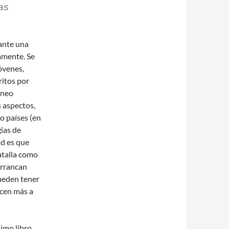
as
 ante una
amente. Se
óvenes,
ritos por
áneo
s aspectos,
 o países (en
ias de
ad es que
atalla como
arrancan
pueden tener
ecen más a
simo libro