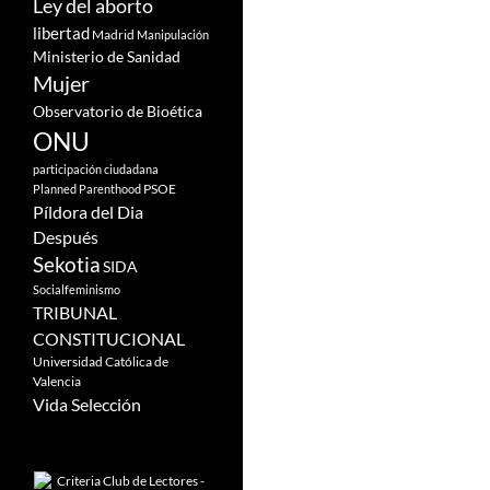
Ley del aborto
libertad
Madrid
Manipulación
Ministerio de Sanidad
Mujer
Observatorio de Bioética
ONU
participación ciudadana
PSOE
Planned Parenthood
Píldora del Dia
Después
Sekotia
SIDA
Socialfeminismo
TRIBUNAL
CONSTITUCIONAL
Universidad Católica de
Valencia
Vida Selección