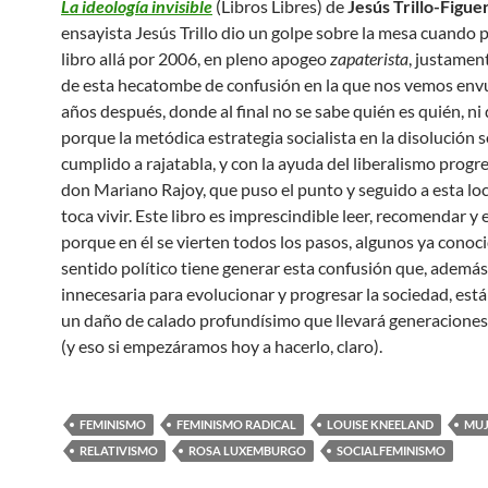
La ideología invisible
(Libros Libres) de
Jesús Trillo-Figue
ensayista Jesús Trillo dio un golpe sobre la mesa cuando 
libro allá por 2006, en pleno apogeo
zapaterista
, justament
de esta hecatombe de confusión en la que nos vemos env
años después, donde al final no se sabe quién es quién, ni 
porque la metódica estrategia socialista en la disolución s
cumplido a rajatabla, y con la ayuda del liberalismo progre
don Mariano Rajoy, que puso el punto y seguido a esta lo
toca vivir. Este libro es imprescindible leer, recomendar y 
porque en él se vierten todos los pasos, algunos ya conoc
sentido político tiene generar esta confusión que, además
innecesaria para evolucionar y progresar la sociedad, est
un daño de calado profundísimo que llevará generaciones
(y eso si empezáramos hoy a hacerlo, claro).
FEMINISMO
FEMINISMO RADICAL
LOUISE KNEELAND
MUJ
RELATIVISMO
ROSA LUXEMBURGO
SOCIALFEMINISMO