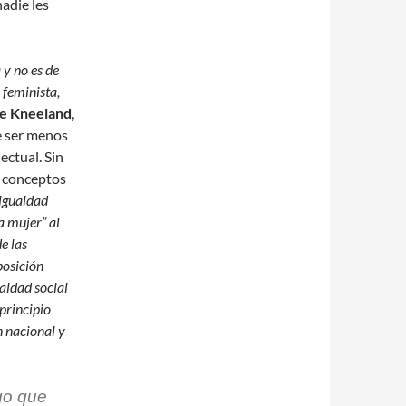
nadie les
 y no es de
 feminista,
se Kneeland
,
e ser menos
ectual. Sin
s conceptos
 igualdad
a mujer” al
e las
posición
ualdad social
principio
n nacional y
go que