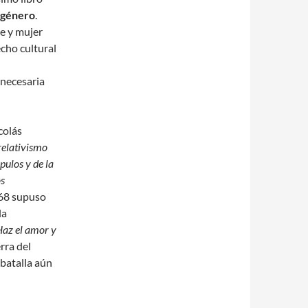
e género
.
e y mujer
cho cultural
 necesaria
icolás
relativismo
pulos y de la
os
 68 supuso
la
az el amor y
rra del
 batalla aún