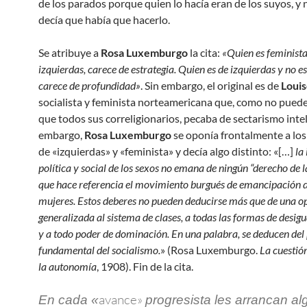
de los parados porque quien lo hacía eran de los suyos, y 
decía que había que hacerlo.
Se atribuye a
Rosa Luxemburgo
la cita:
«Quien es feminista
izquierdas, carece de estrategia. Quien es de izquierdas y no es
carece de profundidad»
. Sin embargo, el original es de
Loui
socialista y feminista norteamericana que, como no pued
que todos sus correligionarios, pecaba de sectarismo intel
embargo,
Rosa Luxemburgo
se oponía frontalmente a lo
de «izquierdas» y «feminista» y decía algo distinto: «[…]
la
política y social de los sexos no emana de ningún “derecho de l
que hace referencia el movimiento burgués de emancipación d
mujeres. Estos deberes no pueden deducirse más que de una o
generalizada al sistema de clases, a todas las formas de desig
y a todo poder de dominación. En una palabra, se deducen del 
fundamental del socialismo.
» (Rosa Luxemburgo.
La cuestió
la autonomía
, 1908). Fin de la cita.
avance»
En cada «
progresista les arrancan al