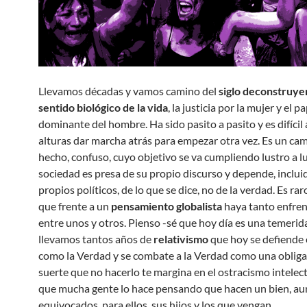
Llevamos décadas y vamos camino del
siglo deconstruye
sentido biológico de la vida
, la justicia por la mujer y el p
dominante del hombre. Ha sido pasito a pasito y es difícil 
alturas dar marcha atrás para empezar otra vez. Es un ca
hecho, confuso, cuyo objetivo se va cumpliendo lustro a lu
sociedad es presa de su propio discurso y depende, inclui
propios políticos, de lo que se dice, no de la verdad. Es ra
que frente a un
pensamiento globalista
haya tanto enfre
entre unos y otros. Pienso -sé que hoy día es una temerid
llevamos tantos años de
relativismo
que hoy se defiende e
como la Verdad y se combate a la Verdad como una obligac
suerte que no hacerlo te margina en el ostracismo intelect
que mucha gente lo hace pensando que hacen un bien, a
equivocados, para ellos, sus hijos y los que vengan.