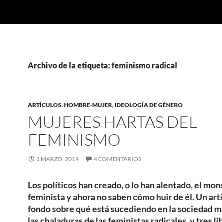
Archivo de la etiqueta: feminismo radical
ARTÍCULOS
,
HOMBRE-MUJER
,
IDEOLOGÍA DE GÉNERO
MUJERES HARTAS DEL
FEMINISMO
1 MARZO, 2019
4 COMENTARIOS
Los políticos han creado, o lo han alentado, el mo
feminista y ahora no saben cómo huir de él. Un art
fondo sobre qué está sucediendo en la sociedad m
las chaladuras de las feministas radicales, y tres li