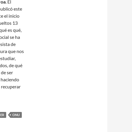
roa
. El
publicó este
e el inicio
ueltos 13
qué es qué,
ocial se ha
sista de
cura que nos
estudiar,
idos, de qué
 de ser
á haciendo
 recuperar
ER
ONU