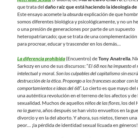
que trata del
daño raíz que está haciendo la ideología d
Este ensayo acomete la
absurda
explicación de que hombr
somos diferentes biológica y psicológicamente, y no un he
o una presión de generaciones por parte de un supuesto
heteropatriarcado; que se trata de una complementación
para procrear, educar y trascender en los demás…
La diferencia prohibida
(Encuentro) de
Tony Anatrella
. N
Sarkozy en uno de sus discursos: “
El 68 nos ha impuesto el 
intelectual y moral. Son los culpables del capitalismo sin escrú
destrucción de la ética. Propongo a los franceses acabar con l
comportamientos e ideas del 68
”. Lo cierto es que mayo del
una auténtica revolución en el terreno de los afectos y de 
sexualidad. Muchos de aquellos
niños de las flores
, los del
H
no la guerra
, años después se han visto envueltos en la gue
divorcio y en la del aborto. Y ahora, sus nietos, tienen una
peor… ¡la pérdida de identidad sexual licuada en géneros!