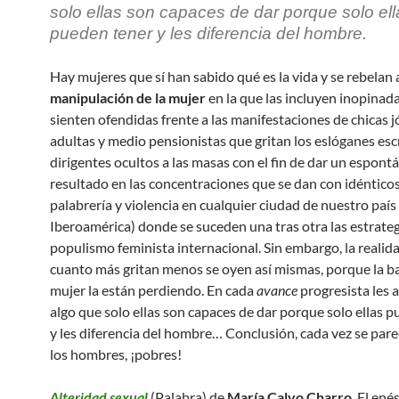
solo ellas son capaces de dar porque solo ell
pueden tener y les diferencia del hombre.
Hay mujeres que sí han sabido qué es la vida y se rebelan
manipulación de la mujer
en la que las incluyen inopinad
sienten ofendidas frente a las manifestaciones de chicas j
adultas y medio pensionistas que gritan los eslóganes esc
dirigentes ocultos a las masas con el fin de dar un espont
resultado en las concentraciones que se dan con idéntico
palabrería y violencia en cualquier ciudad de nuestro país
Iberoamérica) donde se suceden una tras otra las estrateg
populismo feminista internacional. Sin embargo, la realid
cuanto más gritan menos se oyen así mismas, porque la b
mujer la están perdiendo. En cada
avance
progresista les 
algo que solo ellas son capaces de dar porque solo ellas 
y les diferencia del hombre… Conclusión, cada vez se par
los hombres, ¡pobres!
Alteridad sexual
(Palabra) de
María Calvo Charro
. El ené