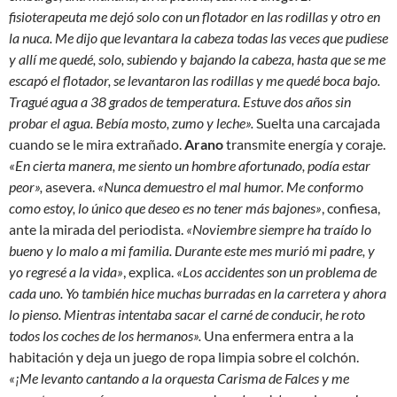
fisioterapeuta me dejó solo con un flotador en las rodillas y otro en
la nuca. Me dijo que levantara la cabeza todas las veces que pudiese
y allí me quedé, solo, subiendo y bajando la cabeza, hasta que se me
escapó el flotador, se levantaron las rodillas y me quedé boca bajo.
Tragué agua a 38 grados de temperatura. Estuve dos años sin
probar el agua. Bebía mosto, zumo y leche».
Suelta una carcajada
cuando se le mira extrañado.
Arano
transmite energía y coraje.
«En cierta manera, me siento un hombre afortunado, podía estar
peor»,
asevera.
«Nunca demuestro el mal humor. Me conformo
como estoy, lo único que deseo es no tener más bajones»
, confiesa,
ante la mirada del periodista.
«Noviembre siempre ha traído lo
bueno y lo malo a mi familia. Durante este mes murió mi padre, y
yo regresé a la vida»
, explica.
«Los accidentes son un problema de
cada uno. Yo también hice muchas burradas en la carretera y ahora
lo pienso. Mientras intentaba sacar el carné de conducir, he roto
todos los coches de los hermanos».
Una enfermera entra a la
habitación y deja un juego de ropa limpia sobre el colchón.
«¡Me levanto cantando a la orquesta Carisma de Falces y me