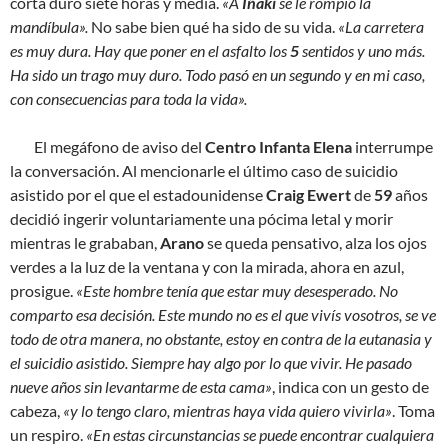
corta duró siete horas y media.
«A
Iñaki
se le rompió la
mandíbula».
No sabe bien qué ha sido de su vida.
«La carretera
es muy dura. Hay que poner en el asfalto los
5
sentidos y uno más.
Ha sido un trago muy duro. Todo pasó en un segundo y en mi caso,
con consecuencias para toda la vida».
El megáfono de aviso del
Centro Infanta Elena
interrumpe
la conversación. Al mencionarle el último caso de suicidio
asistido por el que el estadounidense
Craig Ewert
de
59
años
decidió ingerir voluntariamente una pócima letal y morir
mientras le grababan,
Arano
se queda pensativo, alza los ojos
verdes a la luz de la ventana y con la mirada, ahora en azul,
prosigue.
«Este hombre tenía que estar muy desesperado. No
comparto esa decisión. Este mundo no es el que vivís vosotros, se ve
todo de otra manera, no obstante, estoy en contra de la eutanasia y
el suicidio asistido. Siempre hay algo por lo que vivir. He pasado
nueve años sin levantarme de esta cama»
, indica con un gesto de
cabeza,
«y lo tengo claro, mientras haya vida quiero vivirla»
. Toma
un respiro.
«En estas circunstancias se puede encontrar cualquiera