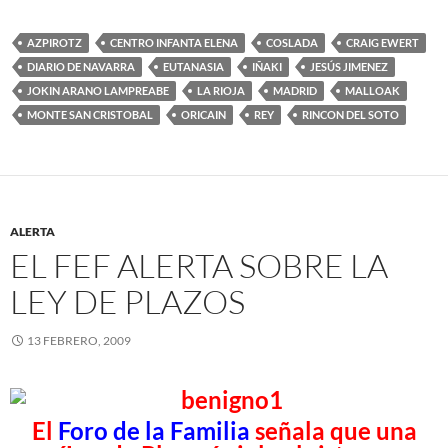
AZPIROTZ
CENTRO INFANTA ELENA
COSLADA
CRAIG EWERT
DIARIO DE NAVARRA
EUTANASIA
IÑAKI
JESÚS JIMENEZ
JOKIN ARANO LAMPREABE
LA RIOJA
MADRID
MALLOAK
MONTE SAN CRISTOBAL
ORICAIN
REY
RINCON DEL SOTO
ALERTA
EL FEF ALERTA SOBRE LA
LEY DE PLAZOS
13 FEBRERO, 2009
El
Foro de la Familia
señala que una