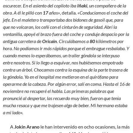
oscurecer. En el asiento del copiloto iba
Iñaki
, un compañero de la
obra. A él le pilló con
17
años»
, detalla.
«Conducíamos el coche del
jefe. En el maletero transportaba dos bidones de gasoil que, para
que no volcaran, los ceñí con el cinturón de seguridad. Abrí la
ventanilla, apoyé el brazo fuera del coche y conduje despacio por la
antigua carretera de
Oricain
. Circulábamos a
80
kilómetros por
hora. No podíamos ir más rápidos porque el embrague resbalaba. Y
cuando menos lo esperábamos, un trailer góndola se interpuso
entre nosotros. Si lo llego a esquivar, nos hubiésemos empotrado
contra un árbol. Chocamos contra la esquina de la parte trasera de
la góndola. Ya en el hospital me metieron en el quirófano para
operarme de la cabeza. Por algún error, salí en coma. Hasta el 16 de
noviembre no recuperé el habla. Las primeras palabras que
pronuncié al despertar, las recuerdo muy bien, fueron que tenía
mucha resaca y que me trajesen algo de beber. Mi hermano estaba
a mi lado».
A
Jokin Arano
le han intervenido en ocho ocasiones, la más