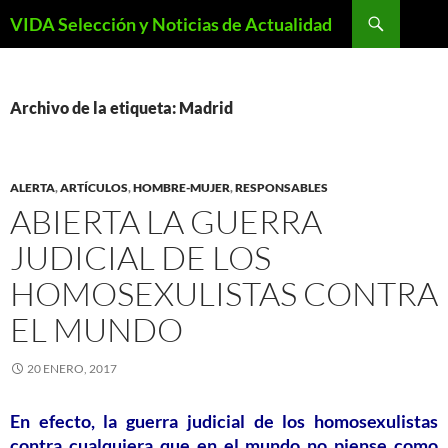
Saltar
Buscar
VIDA Selección y Noticias de Actualidad
al
contenido
Archivo de la etiqueta: Madrid
ALERTA
,
ARTÍCULOS
,
HOMBRE-MUJER
,
RESPONSABLES
ABIERTA LA GUERRA
JUDICIAL DE LOS
HOMOSEXULISTAS CONTRA
EL MUNDO
20 ENERO, 2017
En efecto, la guerra judicial de los homosexulistas
contra cualquiera que en el mundo no piense como