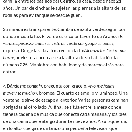
camilla entre los pasillos del
Centro
, su casa, desde hace
21
años. Un par de cinchas le sujetan las piernas a la altura de las
rodillas para evitar que se descuelguen.
Su mirada es transparente. Cambia de azul a verde, según por
dónde incida la luz. El verde es el color favorito de
Arano
.
«El
verde esperanza, quien se viste de verde por guapo se tiene»
,
expresa. Dirige la silla a toda velocidad.
«Alcanza los
15
km por
hora»
, advierte, al acercarse a la altura de su habitación, la
número
225
. Maniobra con habilidad y da marcha atrás para
entrar.
«¿Dónde me pongo?»
, pregunta con gracejo.
«No me hagas
moverme mucho»
, bromea. El cuarto es amplio y luminoso. Una
ventana le sirve de escape al exterior. Varias personas caminan
abrigadas al otro lado. Al final, se sitúa entre la mesa donde
tiene la cadena de música que conecta cada mañana, y los pies
de una cama que le abrigó durante nueve años. A su izquierda,
en lo alto, cuelga de un brazo una pequeña televisión que