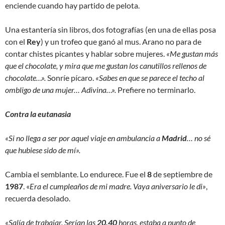
enciende cuando hay partido de pelota.
Una estantería sin libros, dos fotografías (en una de ellas posa
con el
Rey
) y un trofeo que ganó al mus. Arano no para de
contar chistes picantes y hablar sobre mujeres.
«Me gustan más
que el chocolate, y mira que me gustan los canutillos rellenos de
chocolate…».
Sonríe pícaro.
«Sabes en que se parece el techo al
ombligo de una mujer… Adivina…».
Prefiere no terminarlo.
Contra la eutanasia
«Si no llega a ser por aquel viaje en ambulancia a
Madrid
… no sé
que hubiese sido de mí».
Cambia el semblante. Lo endurece. Fue el
8
de septiembre de
1987
. «
Era el cumpleaños de mi madre. Vaya aniversario le di»
,
recuerda desolado.
«Salía de trabajar. Serían las
20.40
horas, estaba a punto de