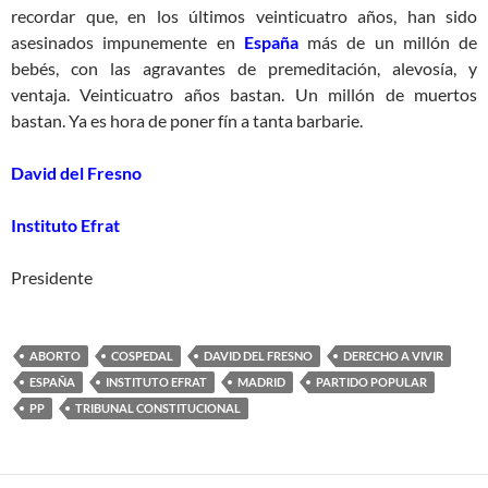
recordar que, en los últimos veinticuatro años, han sido
asesinados impunemente en
España
más de un millón de
bebés, con las agravantes de premeditación, alevosía, y
ventaja. Veinticuatro años bastan. Un millón de muertos
bastan. Ya es hora de poner fín a tanta barbarie.
David del Fresno
Instituto Efrat
Presidente
ABORTO
COSPEDAL
DAVID DEL FRESNO
DERECHO A VIVIR
ESPAÑA
INSTITUTO EFRAT
MADRID
PARTIDO POPULAR
PP
TRIBUNAL CONSTITUCIONAL