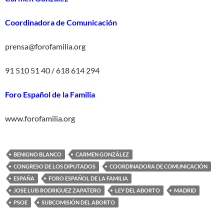
Coordinadora de Comunicación
prensa@forofamilia.org
91 510 51 40 / 618 614 294
Foro Español de la Familia
www.forofamilia.org
BENIGNO BLANCO
CARMEN GONZÁLEZ
CONGRESO DE LOS DIPUTADOS
COORDINADORA DE COMUNICACIÓN
ESPAÑA
FORO ESPAÑOL DE LA FAMILIA
JOSE LUIS RODRIGUEZ ZAPATERO
LEY DEL ABORTO
MADRID
PSOE
SUBCOMISIÓN DEL ABORTO