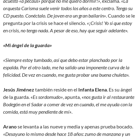
acuesto «a pecaús» porque no me quiero dormir!»
, exclama.
«La
orquesta Carisma suele venir todos los años a este centro. Tengo su
CD puesto. Conéctalo. De joven era un gran bailarín»
. Cuando se le
pregunta por la crisis se hace el silencio.
«¡Crisis! Yo sí que estoy
en crisis, no tengo nada. A pesar de eso, hay que seguir adelante».
«Mi ángel de la guarda»
«Siempre estoy tumbado, así que debo estar planchado por la
espalda. Por el otro lado, me ha salido una imponente curva de la
felicidad. De vez en cuando, me gusta probar una buena chuleta».
Jesús Jiménez
también reside en el
Infanta Elena
. Es su ángel
de la guarda.
«Es sordomudo»
, apunta,
«nos gusta ir al restaurante
Bodegón en el Sadar a comer de vez en cuando, el me ayuda con la
comida, está muy pendiente de mí»
.
Arano
se levanta a las nueve y media y apenas prueba bocado.
«Desayuno lo mismo desde hace 18 años: zumo de manzana y un