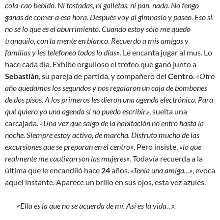
cola-cao bebido. Ni tostadas, ni galletas, ni pan, nada. No tengo
ganas de comer a esa hora. Después voy al gimnasio y paseo. Eso sí,
no sé lo que es el aburrimiento. Cuando estoy sólo me quedo
tranquilo, con la mente en blanco. Recuerdo a mis amigos y
familias y les telefoneo todos lo días»
. Le encanta jugar al mus. Lo
hace cada día. Exhibe orgulloso el trofeo que ganó junto a
Sebastián
, su pareja de partida, y compañero del
Centro
.
«Otro
año quedamos los segundos y nos regalaron un caja de bombones
de dos pisos. A los primeros les dieron una agenda electrónica. Para
qué quiero yo una agenda si no puedo escribir»
, suelta una
carcajada.
«Una vez que salgo de la habitación no entro hasta la
noche. Siempre estoy activo, de marcha. Disfruto mucho de las
excursiones que se preparan en el centro»
. Pero insiste,
«lo que
realmente me cautivan son las mujeres»
. Todavía recuerda a la
última que le encandiló hace
24
años.
«Tenía una amiga…»
, evoca
aquel instante. Aparece un brillo en sus ojos, esta vez azules.
«Ella es la que no se acuerda de mí. Así es la vida…».