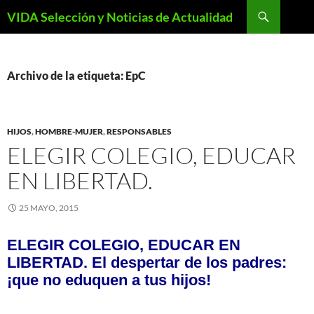
Saltar
Buscar
VIDA Selección y Noticias de Actualidad
al
contenido
Archivo de la etiqueta: EpC
HIJOS
,
HOMBRE-MUJER
,
RESPONSABLES
ELEGIR COLEGIO, EDUCAR
EN LIBERTAD.
25 MAYO, 2015
ELEGIR COLEGIO, EDUCAR EN
LIBERTAD. El despertar de los padres:
¡que no eduquen a tus hijos!