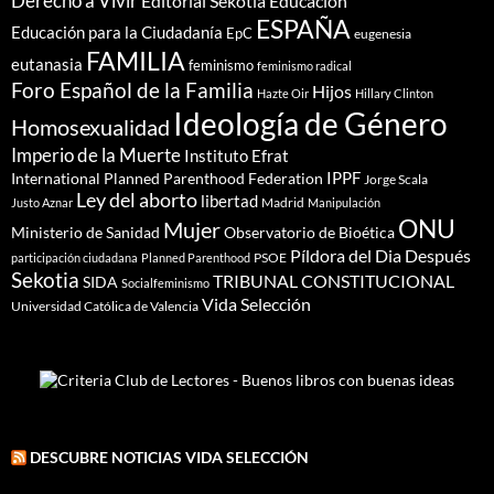
Derecho a Vivir
Editorial Sekotia
Educación
ESPAÑA
Educación para la Ciudadanía
EpC
eugenesia
FAMILIA
eutanasia
feminismo
feminismo radical
Foro Español de la Familia
Hijos
Hazte Oir
Hillary Clinton
Ideología de Género
Homosexualidad
Imperio de la Muerte
Instituto Efrat
IPPF
International Planned Parenthood Federation
Jorge Scala
Ley del aborto
libertad
Madrid
Justo Aznar
Manipulación
ONU
Mujer
Ministerio de Sanidad
Observatorio de Bioética
Píldora del Dia Después
PSOE
participación ciudadana
Planned Parenthood
Sekotia
TRIBUNAL CONSTITUCIONAL
SIDA
Socialfeminismo
Vida Selección
Universidad Católica de Valencia
DESCUBRE NOTICIAS VIDA SELECCIÓN