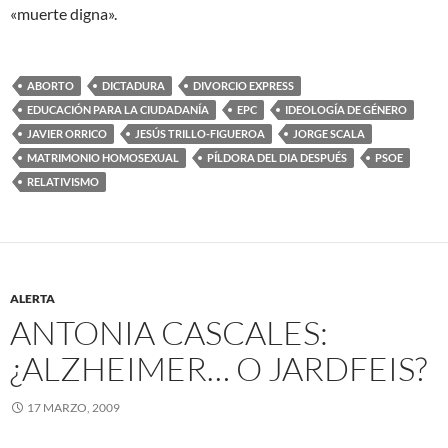
«muerte digna».
ABORTO
DICTADURA
DIVORCIO EXPRESS
EDUCACIÓN PARA LA CIUDADANÍA
EPC
IDEOLOGÍA DE GÉNERO
JAVIER ORRICO
JESÚS TRILLO-FIGUEROA
JORGE SCALA
MATRIMONIO HOMOSEXUAL
PÍLDORA DEL DIA DESPUÉS
PSOE
RELATIVISMO
ALERTA
ANTONIA CASCALES:
¿ALZHEIMER… O JARDFEIS?
17 MARZO, 2009