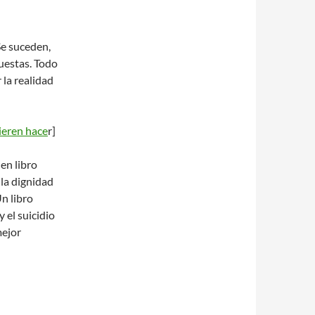
Se suceden,
cuestas. Todo
 la realidad
ieren hace
r]
en libro
la dignidad
Un libro
 el suicidio
mejor