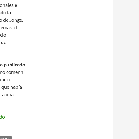
onales e
ado la
o de Jonge,
demás, el
cio
 del
o publicado
 no comer ni
unció
m que había
era una
ndo]
ORMES