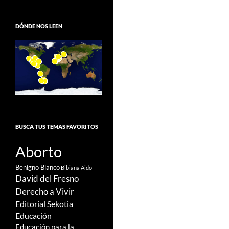
DÓNDE NOS LEEN
BUSCA TUS TEMAS FAVORITOS
Aborto
Benigno Blanco
Bibiana Aido
David del Fresno
Derecho a Vivir
Editorial Sekotia
Educación
Educación para la