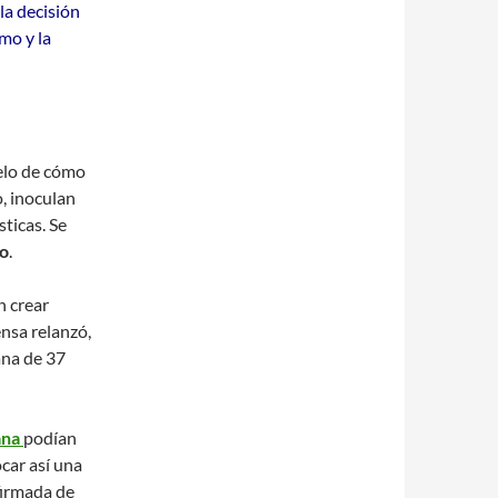
 la decisión
mo y la
elo de cómo
, inoculan
sticas. Se
ro
.
n crear
ensa relanzó,
ana de 37
ana
podían
ocar así una
firmada de