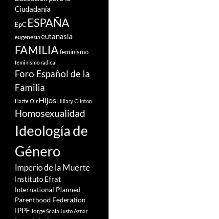
Ciudadanía
ESPAÑA
EpC
eutanasia
eugenesia
FAMILIA
feminismo
feminismo radical
Foro Español de la
Familia
Hijos
Hazte Oir
Hillary Clinton
Homosexualidad
Ideología de
Género
Imperio de la Muerte
Instituto Efrat
International Planned
Parenthood Federation
IPPF
Jorge Scala
Justo Aznar