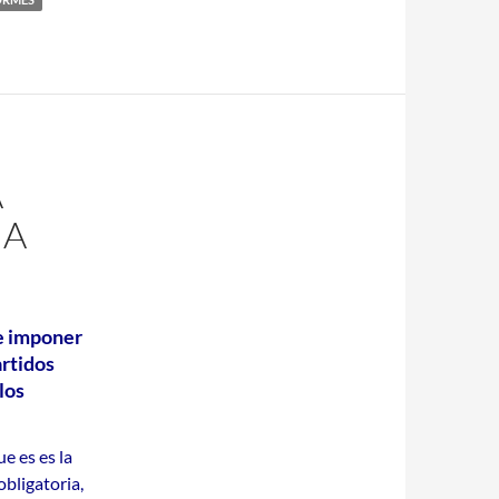
A
IA
re imponer
artidos
los
e es es la
obligatoria,