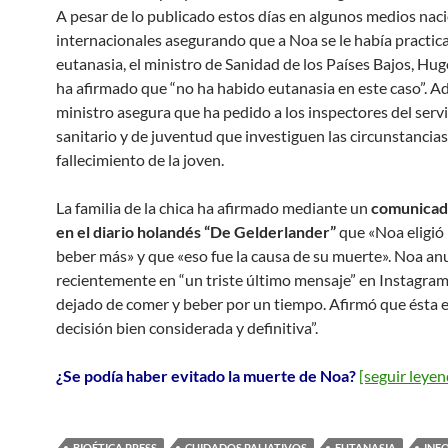
A pesar de lo publicado estos días en algunos medios naci
internacionales asegurando que a Noa se le había practic
eutanasia, el ministro de Sanidad de los Países Bajos, Hug
ha afirmado que “no ha habido eutanasia en este caso”. A
ministro asegura que ha pedido a los inspectores del servi
sanitario y de juventud que investiguen las circunstancias
fallecimiento de la joven.
La familia de la chica ha afirmado mediante un
comunicad
en el diario holandés “De Gelderlander”
que «Noa eligió
beber más» y que «eso fue la causa de su muerte». Noa an
recientemente en “un triste último mensaje” en Instagra
dejado de comer y beber por un tiempo. Afirmó que ésta 
decisión bien considerada y definitiva”.
¿Se podía haber evitado la muerte de Noa?
[seguir leye
BIOÉTICA PRESS
CUIDADOS PALIATIVOS
EUTANASIA
INF