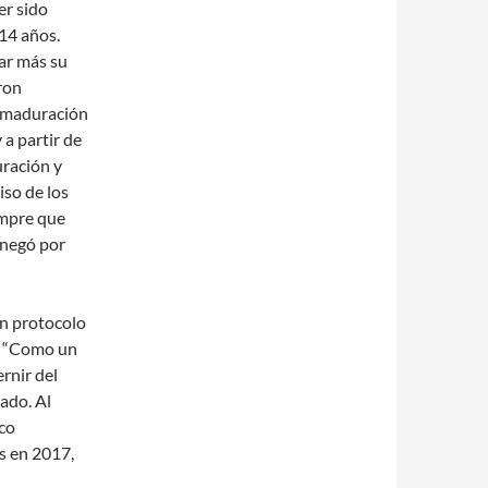
er sido
 14 años.
ar más su
aron
e maduración
y a partir de
uración y
iso de los
empre que
enegó por
un protocolo
. “Como un
rnir del
tado. Al
co
as en 2017,