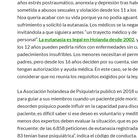
años estrés postraumático, anorexia y depresión tras hab
sometida a abusos sexuales y violación desde los 11 a los
Noa quería acabar con su vida porque ya no podía aguant
sufrimiento y solicitó la eutanasia. Los médicos se la neg
invitándola a que siguiera antes “un trayecto médico y d
personal”.
La eutanasia es legal en Holanda desde 2002
, 
los 12 años pueden pedirla niños con enfermedades sin c
padecimientos insufribles. Los menores necesitan el perm
padres, pero desde los 16 años deciden por su cuenta, si
tengan autorización y ayuda médica. En este caso, se le d
considerar que no reunía los requisitos exigidos por la ley.
La Asociación holandesa de Psiquiatría publicó en 2018 
para guiar a sus miembros cuando un paciente pide morir
desorden psíquico puede influir en la capacidad para disce
paciente, es difícil saber si ese deseo es voluntario y medi
menos dos expertos deben evaluar la situación, que es po
frecuente: de las 6.858 peticiones de eutanasia registrad
83 tenían base psiquiátrica”, indica el código de conducta.