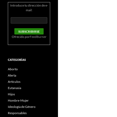
Introduce tu dirección de e-
mail:
Ofrecido por
FeedBurner
CATEGORÍAS
Aborto
Alerta
Artículos
Eutanasia
Hijos
Hombre-Mujer
Ideología de Género
Responsables