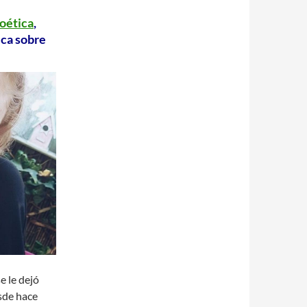
oética
,
ica sobre
 le dejó
sde hace