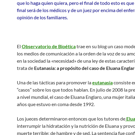
que lo haga quien quiera, pero el final de todo esto es que
final será de los médicos y de un juez por encima del enfer
opinión de los familiares.
El
Observatorio de Bioética
trae en su blog un caso mod
los medios de comunicación a la orden de la voz de su amo
en la sociedad la «necesidad» de una ley de estas caracterí
trata de
Eutanasia: a propósito del caso de Eluana Engla
Una de las tácticas para promover la
eutanasia
consiste e
“casos” sobre los que todos hablan. En julio de 2008 la pr
a nivel mundial, el caso de Eluana Englaro, una mujer itali
años que estuvo en coma desde 1992.
Los jueces determinaron entonces que los tutores de
Elu
interrumpir la hidratación y la nutrición de Eluana y prov
muerte terrible: de hambre y de sed. La sentencia fue con