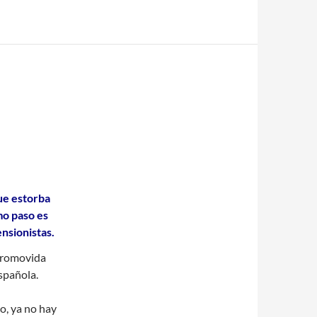
que estorba
mo paso es
nsionistas.
 promovida
spañola.
o, ya no hay