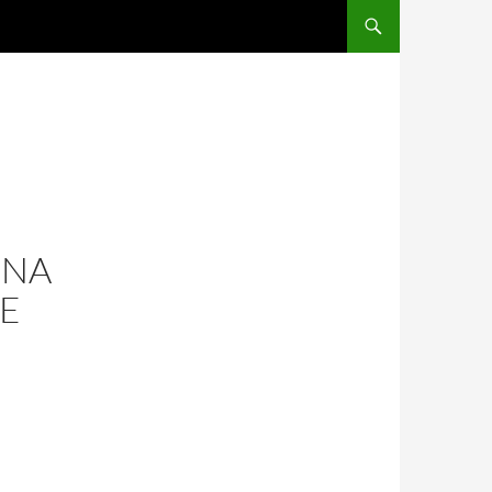
GNA
UE