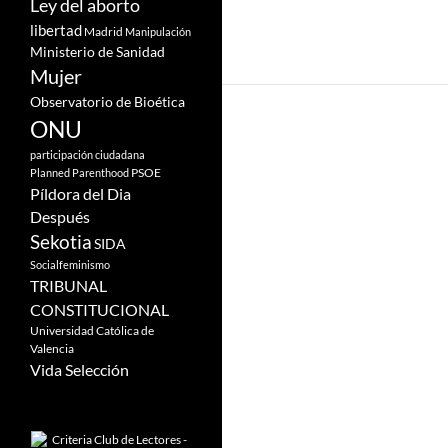
Ley del aborto
libertad
Madrid
Manipulación
Ministerio de Sanidad
Mujer
Observatorio de Bioética
ONU
participación ciudadana
PSOE
Planned Parenthood
Píldora del Dia
Después
Sekotia
SIDA
Socialfeminismo
TRIBUNAL
CONSTITUCIONAL
Universidad Católica de
Valencia
Vida Selección