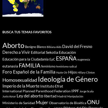
BUSCA TUS TEMAS FAVORITOS
Aborto
David del Fresno
Benigno Blanco
Bibiana Aido
Derecho a Vivir
Editorial Sekotia
Educación
ESPAÑA
Educación para la Ciudadanía
EpC
eugenesia
FAMILIA
eutanasia
feminismo
feminismo radical
Foro Español de la Familia
Hijos
Hazte Oir
Hillary Clinton
Ideología de Género
Homosexualidad
Imperio de la Muerte
Instituto Efrat
IPPF
International Planned Parenthood Federation
Jorge Scala
Ley del aborto
libertad
Madrid
Justo Aznar
Manipulación
ONU
Mujer
Ministerio de Sanidad
Observatorio de Bioética
Píldora del Dia Después