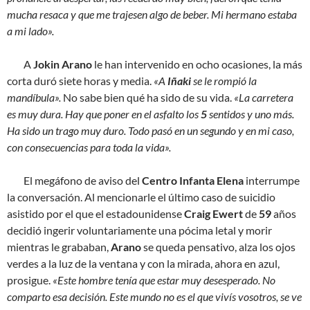
mucha resaca y que me trajesen algo de beber. Mi hermano estaba
a mi lado».
A
Jokin Arano
le han intervenido en ocho ocasiones, la más
corta duró siete horas y media.
«A
Iñaki
se le rompió la
mandíbula».
No sabe bien qué ha sido de su vida.
«La carretera
es muy dura. Hay que poner en el asfalto los
5
sentidos y uno más.
Ha sido un trago muy duro. Todo pasó en un segundo y en mi caso,
con consecuencias para toda la vida».
El megáfono de aviso del
Centro Infanta Elena
interrumpe
la conversación. Al mencionarle el último caso de suicidio
asistido por el que el estadounidense
Craig Ewert
de
59
años
decidió ingerir voluntariamente una pócima letal y morir
mientras le grababan,
Arano
se queda pensativo, alza los ojos
verdes a la luz de la ventana y con la mirada, ahora en azul,
prosigue.
«Este hombre tenía que estar muy desesperado. No
comparto esa decisión. Este mundo no es el que vivís vosotros, se ve