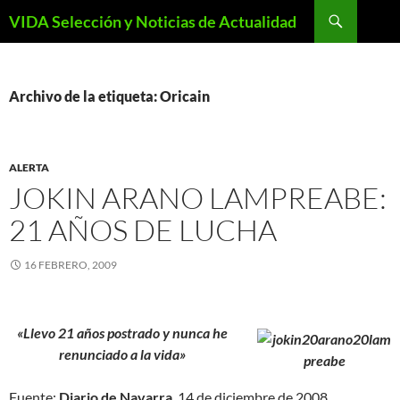
Saltar
Buscar
VIDA Selección y Noticias de Actualidad
al
contenido
Archivo de la etiqueta: Oricain
ALERTA
JOKIN ARANO LAMPREABE:
21 AÑOS DE LUCHA
16 FEBRERO, 2009
«Llevo 21 años postrado y nunca he
renunciado a la vida»
Fuente:
Diario de Navarra
, 14 de diciembre de 2008