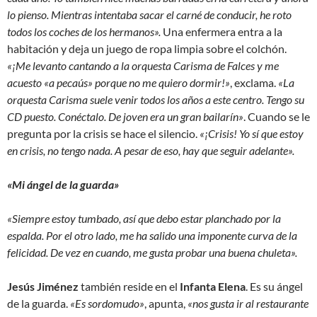
lo pienso. Mientras intentaba sacar el carné de conducir, he roto
todos los coches de los hermanos».
Una enfermera entra a la
habitación y deja un juego de ropa limpia sobre el colchón.
«¡Me levanto cantando a la orquesta Carisma de Falces y me
acuesto «a pecaús» porque no me quiero dormir!»
, exclama.
«La
orquesta Carisma suele venir todos los años a este centro. Tengo su
CD puesto. Conéctalo. De joven era un gran bailarín»
. Cuando se le
pregunta por la crisis se hace el silencio.
«¡Crisis! Yo sí que estoy
en crisis, no tengo nada. A pesar de eso, hay que seguir adelante».
«Mi ángel de la guarda»
«Siempre estoy tumbado, así que debo estar planchado por la
espalda. Por el otro lado, me ha salido una imponente curva de la
felicidad. De vez en cuando, me gusta probar una buena chuleta».
Jesús Jiménez
también reside en el
Infanta Elena
. Es su ángel
de la guarda.
«Es sordomudo»
, apunta,
«nos gusta ir al restaurante