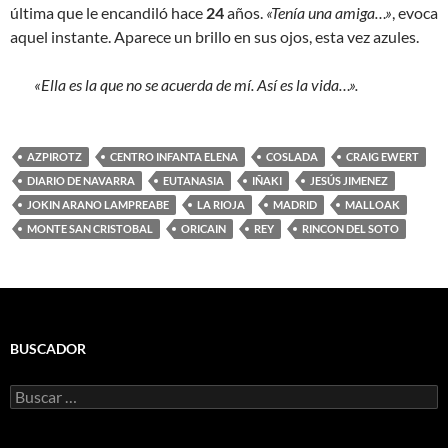
última que le encandiló hace
24
años.
«Tenía una amiga…»
, evoca
aquel instante. Aparece un brillo en sus ojos, esta vez azules.
«Ella es la que no se acuerda de mí. Así es la vida…».
AZPIROTZ
CENTRO INFANTA ELENA
COSLADA
CRAIG EWERT
DIARIO DE NAVARRA
EUTANASIA
IÑAKI
JESÚS JIMENEZ
JOKIN ARANO LAMPREABE
LA RIOJA
MADRID
MALLOAK
MONTE SAN CRISTOBAL
ORICAIN
REY
RINCON DEL SOTO
BUSCADOR
Buscar: