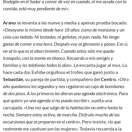
Bodegón en el Sadar a comer de vez en cuando, el me ayuda con la
comida, está muy pendiente de mí»
.
Arano
se levanta a las nueve y media y apenas prueba bocado.
«Desayuno lo mismo desde hace 18 años: zumo de manzana y un
cola-cao bebido. Ni tostadas, ni galletas, ni pan, nada. No tengo
ganas de comer a esa hora. Después voy al gimnasio y paseo. Eso sí,
no sé lo que es el aburrimiento. Cuando estoy sólo me quedo
tranquilo, con la mente en blanco. Recuerdo a mis amigos y
familias y les telefoneo todos lo días»
. Le encanta jugar al mus. Lo
hace cada día. Exhibe orgulloso el trofeo que ganó junto a
Sebastián
, su pareja de partida, y compañero del
Centro
.
«Otro
año quedamos los segundos y nos regalaron un caja de bombones
de dos pisos. A los primeros les dieron una agenda electrónica. Para
qué quiero yo una agenda si no puedo escribir»
, suelta una
carcajada.
«Una vez que salgo de la habitación no entro hasta la
noche. Siempre estoy activo, de marcha. Disfruto mucho de las
excursiones que se preparan en el centro»
. Pero insiste,
«lo que
realmente me cautivan son las mujeres»
. Todavía recuerda a la