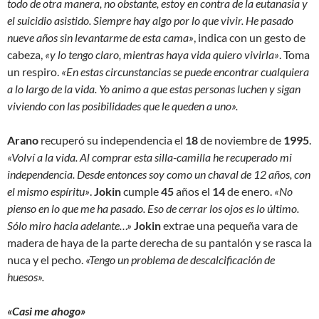
todo de otra manera, no obstante, estoy en contra de la eutanasia y
el suicidio asistido. Siempre hay algo por lo que vivir. He pasado
nueve años sin levantarme de esta cama»
, indica con un gesto de
cabeza,
«y lo tengo claro, mientras haya vida quiero vivirla»
. Toma
un respiro.
«En estas circunstancias se puede encontrar cualquiera
a lo largo de la vida. Yo animo a que estas personas luchen y sigan
viviendo con las posibilidades que le queden a uno».
Arano
recuperó su independencia el
18
de noviembre de
1995
.
«Volví a la vida. Al comprar esta silla-camilla he recuperado mi
independencia. Desde entonces soy como un chaval de 12 años, con
el mismo espíritu»
.
Jokin
cumple
45
años el
14
de enero.
«No
pienso en lo que me ha pasado. Eso de cerrar los ojos es lo último.
Sólo miro hacia adelante…»
Jokin
extrae una pequeña vara de
madera de haya de la parte derecha de su pantalón y se rasca la
nuca y el pecho.
«Tengo un problema de descalcificación de
huesos».
«Casi me ahogo»