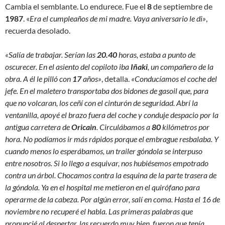
Cambia el semblante. Lo endurece. Fue el
8
de septiembre de
1987
. «
Era el cumpleaños de mi madre. Vaya aniversario le di»
,
recuerda desolado.
«Salía de trabajar. Serían las
20.40
horas, estaba a punto de
oscurecer. En el asiento del copiloto iba
Iñaki
, un compañero de la
obra. A él le pilló con
17
años»
, detalla.
«Conducíamos el coche del
jefe. En el maletero transportaba dos bidones de gasoil que, para
que no volcaran, los ceñí con el cinturón de seguridad. Abrí la
ventanilla, apoyé el brazo fuera del coche y conduje despacio por la
antigua carretera de
Oricain
. Circulábamos a
80
kilómetros por
hora. No podíamos ir más rápidos porque el embrague resbalaba. Y
cuando menos lo esperábamos, un trailer góndola se interpuso
entre nosotros. Si lo llego a esquivar, nos hubiésemos empotrado
contra un árbol. Chocamos contra la esquina de la parte trasera de
la góndola. Ya en el hospital me metieron en el quirófano para
operarme de la cabeza. Por algún error, salí en coma. Hasta el 16 de
noviembre no recuperé el habla. Las primeras palabras que
pronuncié al despertar, las recuerdo muy bien, fueron que tenía