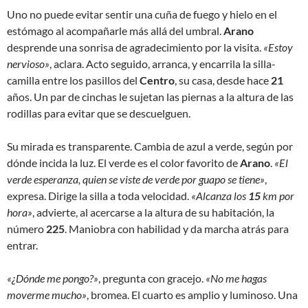
Uno no puede evitar sentir una cuña de fuego y hielo en el
estómago al acompañarle más allá del umbral.
Arano
desprende una sonrisa de agradecimiento por la visita.
«Estoy
nervioso»
, aclara. Acto seguido, arranca, y encarrila la silla-
camilla entre los pasillos del
Centro
, su casa, desde hace
21
años. Un par de cinchas le sujetan las piernas a la altura de las
rodillas para evitar que se descuelguen.
Su mirada es transparente. Cambia de azul a verde, según por
dónde incida la luz. El verde es el color favorito de
Arano
.
«El
verde esperanza, quien se viste de verde por guapo se tiene»
,
expresa. Dirige la silla a toda velocidad.
«Alcanza los
15
km por
hora»
, advierte, al acercarse a la altura de su habitación, la
número
225
. Maniobra con habilidad y da marcha atrás para
entrar.
«¿Dónde me pongo?»
, pregunta con gracejo.
«No me hagas
moverme mucho»
, bromea. El cuarto es amplio y luminoso. Una