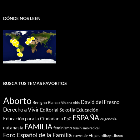
DÓNDE NOS LEEN
BUSCA TUS TEMAS FAVORITOS
Aborto
David del Fresno
Benigno Blanco
Bibiana Aido
Derecho a Vivir
Editorial Sekotia
Educación
ESPAÑA
Educación para la Ciudadanía
EpC
eugenesia
FAMILIA
eutanasia
feminismo
feminismo radical
Foro Español de la Familia
Hijos
Hazte Oir
Hillary Clinton