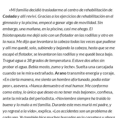
«Mi familia decidió trasladarme al centro de rehabilitación de
Coslada
y allí reviví. Gracias a los ejercicios de rehabilitación en el
gimnasio y la piscina, empecé a ganar algo de movilidad. Sin
embargo, una mañana, en la piscina, casi me ahogo. El
fisioterapeuta me dejó solo con un flotador en las rodillas y otro en
la nuca. Me dijo que levantara la cabeza todas las veces que pudiese
y allí me quedé, solo, subiendo y bajando la cabeza, hasta que se me
escapó el flotador, se levantaron las rodillas y me quedé boca bajo.
Tragué agua a 38 grados de temperatura. Estuve dos años sin
probar el agua. Bebía mosto, zumo y leche».
Suelta una carcajada
cuando se le mira extrañado.
Arano
transmite energía y coraje.
«En cierta manera, me siento un hombre afortunado, podía estar
peor»,
asevera.
«Nunca demuestro el mal humor. Me conformo
como estoy, lo único que deseo es no tener más bajones»
, confiesa,
ante la mirada del periodista.
«Noviembre siempre ha traído lo
bueno y lo malo a mi familia. Durante este mes murió mi padre, y
yo regresé a la vida»
, explica.
«Los accidentes son un problema de
cada uno. Yo también hice muchas burradas en la carretera y ahora