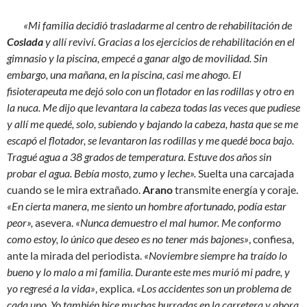
«Mi familia decidió trasladarme al centro de rehabilitación de
Coslada
y allí reviví. Gracias a los ejercicios de rehabilitación en el
gimnasio y la piscina, empecé a ganar algo de movilidad. Sin
embargo, una mañana, en la piscina, casi me ahogo. El
fisioterapeuta me dejó solo con un flotador en las rodillas y otro en
la nuca. Me dijo que levantara la cabeza todas las veces que pudiese
y allí me quedé, solo, subiendo y bajando la cabeza, hasta que se me
escapó el flotador, se levantaron las rodillas y me quedé boca bajo.
Tragué agua a 38 grados de temperatura. Estuve dos años sin
probar el agua. Bebía mosto, zumo y leche».
Suelta una carcajada
cuando se le mira extrañado.
Arano
transmite energía y coraje.
«En cierta manera, me siento un hombre afortunado, podía estar
peor»,
asevera.
«Nunca demuestro el mal humor. Me conformo
como estoy, lo único que deseo es no tener más bajones»
, confiesa,
ante la mirada del periodista.
«Noviembre siempre ha traído lo
bueno y lo malo a mi familia. Durante este mes murió mi padre, y
yo regresé a la vida»
, explica.
«Los accidentes son un problema de
cada uno. Yo también hice muchas burradas en la carretera y ahora