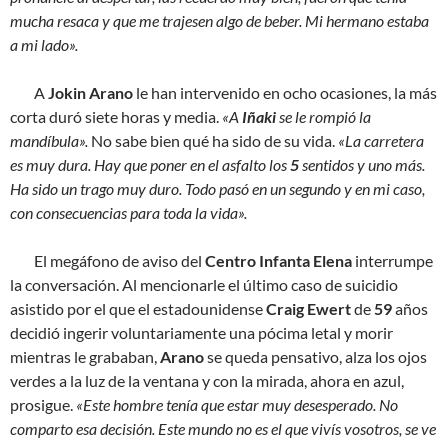
mucha resaca y que me trajesen algo de beber. Mi hermano estaba
a mi lado».
A
Jokin Arano
le han intervenido en ocho ocasiones, la más
corta duró siete horas y media.
«A
Iñaki
se le rompió la
mandíbula».
No sabe bien qué ha sido de su vida.
«La carretera
es muy dura. Hay que poner en el asfalto los
5
sentidos y uno más.
Ha sido un trago muy duro. Todo pasó en un segundo y en mi caso,
con consecuencias para toda la vida».
El megáfono de aviso del
Centro Infanta Elena
interrumpe
la conversación. Al mencionarle el último caso de suicidio
asistido por el que el estadounidense
Craig Ewert
de
59
años
decidió ingerir voluntariamente una pócima letal y morir
mientras le grababan,
Arano
se queda pensativo, alza los ojos
verdes a la luz de la ventana y con la mirada, ahora en azul,
prosigue.
«Este hombre tenía que estar muy desesperado. No
comparto esa decisión. Este mundo no es el que vivís vosotros, se ve