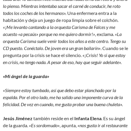
lo pienso. Mientras intentaba sacar el carné de conducir, he roto
todos los coches de los hermanos».
Una enfermera entra a la
habitación y deja un juego de ropa limpia sobre el colchón.
«¡Me levanto cantando a la orquesta Carisma de Falces y me
acuesto «a pecaús» porque no me quiero dormir!»
, exclama.
«La
orquesta Carisma suele venir todos los años a este centro. Tengo su
CD puesto. Conéctalo. De joven era un gran bailarín»
. Cuando se le
pregunta por la crisis se hace el silencio.
«¡Crisis! Yo sí que estoy
en crisis, no tengo nada. A pesar de eso, hay que seguir adelante».
«Mi ángel de la guarda»
«Siempre estoy tumbado, así que debo estar planchado por la
espalda. Por el otro lado, me ha salido una imponente curva de la
felicidad. De vez en cuando, me gusta probar una buena chuleta».
Jesús Jiménez
también reside en el
Infanta Elena
. Es su ángel
de la guarda.
«Es sordomudo»
, apunta,
«nos gusta ir al restaurante