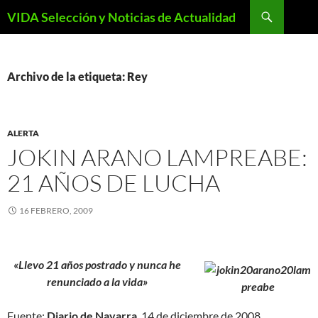
Saltar
Buscar
VIDA Selección y Noticias de Actualidad
al
contenido
Archivo de la etiqueta: Rey
ALERTA
JOKIN ARANO LAMPREABE:
21 AÑOS DE LUCHA
16 FEBRERO, 2009
«Llevo 21 años postrado y nunca he
renunciado a la vida»
Fuente:
Diario de Navarra
, 14 de diciembre de 2008