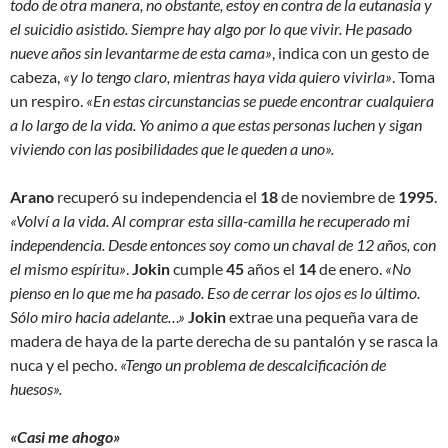
todo de otra manera, no obstante, estoy en contra de la eutanasia y
el suicidio asistido. Siempre hay algo por lo que vivir. He pasado
nueve años sin levantarme de esta cama»
, indica con un gesto de
cabeza,
«y lo tengo claro, mientras haya vida quiero vivirla»
. Toma
un respiro.
«En estas circunstancias se puede encontrar cualquiera
a lo largo de la vida. Yo animo a que estas personas luchen y sigan
viviendo con las posibilidades que le queden a uno».
Arano
recuperó su independencia el
18
de noviembre de
1995
.
«Volví a la vida. Al comprar esta silla-camilla he recuperado mi
independencia. Desde entonces soy como un chaval de 12 años, con
el mismo espíritu»
.
Jokin
cumple
45
años el
14
de enero.
«No
pienso en lo que me ha pasado. Eso de cerrar los ojos es lo último.
Sólo miro hacia adelante…»
Jokin
extrae una pequeña vara de
madera de haya de la parte derecha de su pantalón y se rasca la
nuca y el pecho.
«Tengo un problema de descalcificación de
huesos».
«Casi me ahogo»