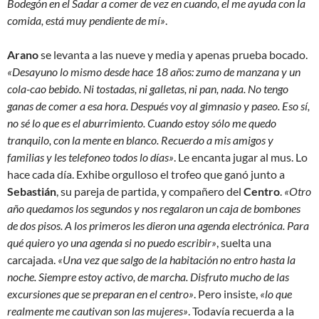
Bodegón en el Sadar a comer de vez en cuando, el me ayuda con la
comida, está muy pendiente de mí»
.
Arano
se levanta a las nueve y media y apenas prueba bocado.
«Desayuno lo mismo desde hace 18 años: zumo de manzana y un
cola-cao bebido. Ni tostadas, ni galletas, ni pan, nada. No tengo
ganas de comer a esa hora. Después voy al gimnasio y paseo. Eso sí,
no sé lo que es el aburrimiento. Cuando estoy sólo me quedo
tranquilo, con la mente en blanco. Recuerdo a mis amigos y
familias y les telefoneo todos lo días»
. Le encanta jugar al mus. Lo
hace cada día. Exhibe orgulloso el trofeo que ganó junto a
Sebastián
, su pareja de partida, y compañero del
Centro
.
«Otro
año quedamos los segundos y nos regalaron un caja de bombones
de dos pisos. A los primeros les dieron una agenda electrónica. Para
qué quiero yo una agenda si no puedo escribir»
, suelta una
carcajada.
«Una vez que salgo de la habitación no entro hasta la
noche. Siempre estoy activo, de marcha. Disfruto mucho de las
excursiones que se preparan en el centro»
. Pero insiste,
«lo que
realmente me cautivan son las mujeres»
. Todavía recuerda a la