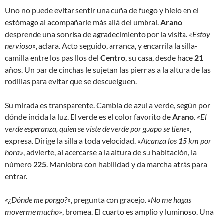
Uno no puede evitar sentir una cuña de fuego y hielo en el
estómago al acompañarle más allá del umbral.
Arano
desprende una sonrisa de agradecimiento por la visita.
«Estoy
nervioso»
, aclara. Acto seguido, arranca, y encarrila la silla-
camilla entre los pasillos del
Centro
, su casa, desde hace
21
años. Un par de cinchas le sujetan las piernas a la altura de las
rodillas para evitar que se descuelguen.
Su mirada es transparente. Cambia de azul a verde, según por
dónde incida la luz. El verde es el color favorito de
Arano
.
«El
verde esperanza, quien se viste de verde por guapo se tiene»
,
expresa. Dirige la silla a toda velocidad.
«Alcanza los
15
km por
hora»
, advierte, al acercarse a la altura de su habitación, la
número
225
. Maniobra con habilidad y da marcha atrás para
entrar.
«¿Dónde me pongo?»
, pregunta con gracejo.
«No me hagas
moverme mucho»
, bromea. El cuarto es amplio y luminoso. Una