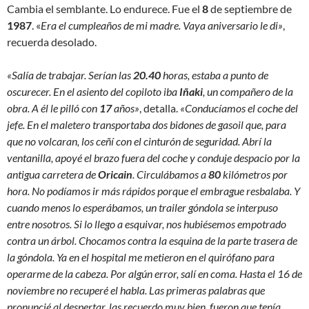
Cambia el semblante. Lo endurece. Fue el
8
de septiembre de
1987
. «
Era el cumpleaños de mi madre. Vaya aniversario le di»
,
recuerda desolado.
«Salía de trabajar. Serían las
20.40
horas, estaba a punto de
oscurecer. En el asiento del copiloto iba
Iñaki
, un compañero de la
obra. A él le pilló con
17
años»
, detalla.
«Conducíamos el coche del
jefe. En el maletero transportaba dos bidones de gasoil que, para
que no volcaran, los ceñí con el cinturón de seguridad. Abrí la
ventanilla, apoyé el brazo fuera del coche y conduje despacio por la
antigua carretera de
Oricain
. Circulábamos a
80
kilómetros por
hora. No podíamos ir más rápidos porque el embrague resbalaba. Y
cuando menos lo esperábamos, un trailer góndola se interpuso
entre nosotros. Si lo llego a esquivar, nos hubiésemos empotrado
contra un árbol. Chocamos contra la esquina de la parte trasera de
la góndola. Ya en el hospital me metieron en el quirófano para
operarme de la cabeza. Por algún error, salí en coma. Hasta el 16 de
noviembre no recuperé el habla. Las primeras palabras que
pronuncié al despertar, las recuerdo muy bien, fueron que tenía