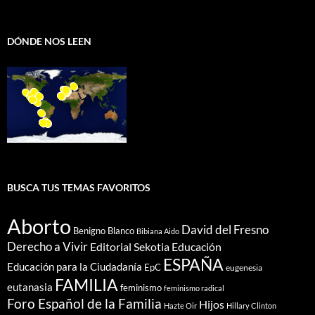
DÓNDE NOS LEEN
BUSCA TUS TEMAS FAVORITOS
Aborto
David del Fresno
Benigno Blanco
Bibiana Aido
Derecho a Vivir
Editorial Sekotia
Educación
ESPAÑA
Educación para la Ciudadanía
EpC
eugenesia
FAMILIA
eutanasia
feminismo
feminismo radical
Foro Español de la Familia
Hijos
Hazte Oir
Hillary Clinton