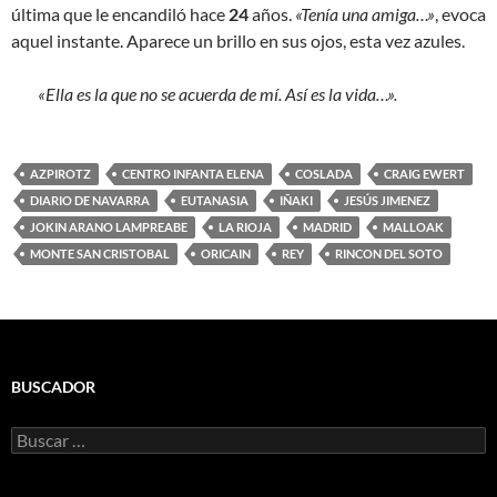
última que le encandiló hace
24
años.
«Tenía una amiga…»
, evoca
aquel instante. Aparece un brillo en sus ojos, esta vez azules.
«Ella es la que no se acuerda de mí. Así es la vida…».
AZPIROTZ
CENTRO INFANTA ELENA
COSLADA
CRAIG EWERT
DIARIO DE NAVARRA
EUTANASIA
IÑAKI
JESÚS JIMENEZ
JOKIN ARANO LAMPREABE
LA RIOJA
MADRID
MALLOAK
MONTE SAN CRISTOBAL
ORICAIN
REY
RINCON DEL SOTO
BUSCADOR
Buscar: