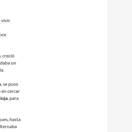
vivir.
doce
, creció
o daba un
ia.
, se puso
 en cercar
ioja
, para
ques, hasta
 alternaba