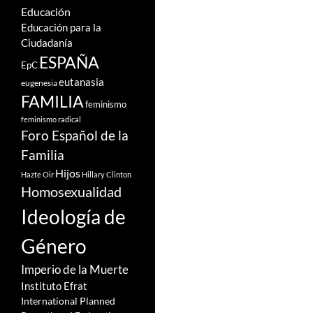
Educación
Educación para la
Ciudadanía
ESPAÑA
EpC
eutanasia
eugenesia
FAMILIA
feminismo
feminismo radical
Foro Español de la
Familia
Hijos
Hazte Oir
Hillary Clinton
Homosexualidad
Ideología de
Género
Imperio de la Muerte
Instituto Efrat
International Planned