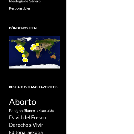
Ideología de Género
Responsables
DÓNDE NOS LEEN
BUSCA TUS TEMAS FAVORITOS
Aborto
Benigno Blanco
Bibiana Aido
David del Fresno
Derecho a Vivir
Editorial Sekotia