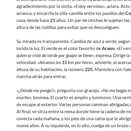
agradecimiento por la visita.
«Estoy nervioso»
, aclara. Acto
arranca, y encarrila la silla-camilla entre los pasillos del
Ce
casa, desde hace
21
años. Un par de cinchas le sujetan las 
altura de las rodillas para evitar que se descuelguen.
Su mirada es transparente. Cambia de azul a verde, segú
incida la luz. El verde es el color favorito de
Arano
.
«El ver
quien se viste de verde por guapo se tiene»
, expresa. Dirige la 
velocidad.
«Alcanza los
15
km por hora»
, advierte, al acerca
altura de su habitación, la número
225
. Maniobra con hab
marcha atrás para entrar.
«¿Dónde me pongo?»
, pregunta con gracejo.
«No me hagas 
mucho»
, bromea. El cuarto es amplio y luminoso. Una vent
de escape al exterior. Varias personas caminan abrigadas a
Al final, se sitúa entre la mesa donde tiene la cadena de 
conecta cada mañana, y los pies de una cama que le abrig
nueve años. A su izquierda, en lo alto, cuelga de un brazo