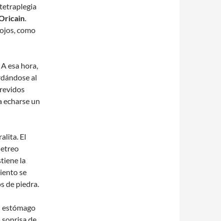
tetraplegia
Oricain
.
 ojos, como
 A esa hora,
ardándose al
trevidos
a echarse un
alita. El
jetreo
tiene la
viento se
s de piedra.
el estómago
sonrisa de