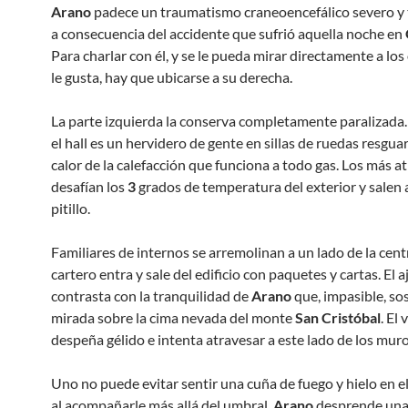
Arano
padece un traumatismo craneoencefálico severo y 
a consecuencia del accidente que sufrió aquella noche en
Para charlar con él, y se le pueda mirar directamente a los
le gusta, hay que ubicarse a su derecha.
La parte izquierda la conserva completamente paralizada.
el hall es un hervidero de gente en sillas de ruedas resgu
calor de la calefacción que funciona a todo gas. Los más a
desafían los
3
grados de temperatura del exterior y salen 
pitillo.
Familiares de internos se arremolinan a un lado de la centr
cartero entra y sale del edificio con paquetes y cartas. El a
contrasta con la tranquilidad de
Arano
que, impasible, sos
mirada sobre la cima nevada del monte
San Cristóbal
. El 
despeña gélido e intenta atravesar a este lado de los muro
Uno no puede evitar sentir una cuña de fuego y hielo en 
al acompañarle más allá del umbral.
Arano
desprende una 