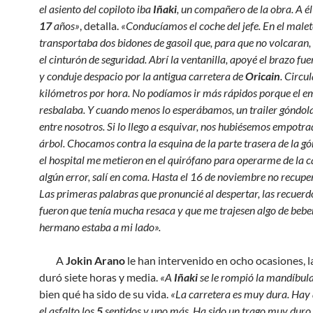
el asiento del copiloto iba
Iñaki
, un compañero de la obra. A él 
17
años»
, detalla.
«Conducíamos el coche del jefe. En el male
transportaba dos bidones de gasoil que, para que no volcaran, 
el cinturón de seguridad. Abrí la ventanilla, apoyé el brazo fue
y conduje despacio por la antigua carretera de
Oricain
. Circ
kilómetros por hora. No podíamos ir más rápidos porque el 
resbalaba. Y cuando menos lo esperábamos, un trailer góndola
entre nosotros. Si lo llego a esquivar, nos hubiésemos empotr
árbol. Chocamos contra la esquina de la parte trasera de la gó
el hospital me metieron en el quirófano para operarme de la c
algún error, salí en coma. Hasta el 16 de noviembre no recuper
Las primeras palabras que pronuncié al despertar, las recuerd
fueron que tenía mucha resaca y que me trajesen algo de bebe
hermano estaba a mi lado».
A
Jokin Arano
le han intervenido en ocho ocasiones, l
duró siete horas y media.
«A
Iñaki
se le rompió la mandíbula
bien qué ha sido de su vida.
«La carretera es muy dura. Hay
el asfalto los
5
sentidos y uno más. Ha sido un trago muy duro