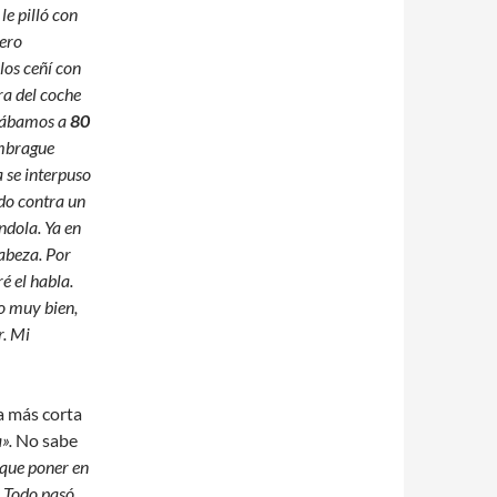
le pilló con
tero
los ceñí con
ra del coche
ulábamos a
80
embrague
 se interpuso
ado contra un
ndola. Ya en
abeza. Por
é el habla.
o muy bien,
r. Mi
a más corta
».
No sabe
 que poner en
. Todo pasó