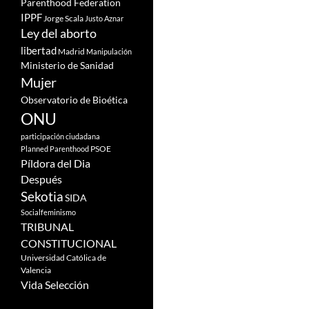
Parenthood Federation
IPPF
Jorge Scala
Justo Aznar
Ley del aborto
libertad
Madrid
Manipulación
Ministerio de Sanidad
Mujer
Observatorio de Bioética
ONU
participación ciudadana
PSOE
Planned Parenthood
Píldora del Dia
Después
Sekotia
SIDA
Socialfeminismo
TRIBUNAL
CONSTITUCIONAL
Universidad Católica de
Valencia
Vida Selección