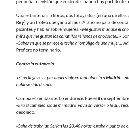
pequeña televisión que enciende cuando hay partido de p
Una estantería sin libros, dos fotografías (en una de ellas 
Rey
) y un trofeo que ganó al mus. Arano no para de conta
picantes y hablar sobre mujeres.
«Me gustan más que el choc
mira que me gustan los canutillos rellenos de chocolate…».
Son
«Sabes en que se parece el techo al ombligo de una mujer… Ad
Prefiere no terminarlo.
Contra la eutanasia
«Si no llega a ser por aquel viaje en ambulancia a
Madrid
… no
hubiese sido de mí».
Cambia el semblante. Lo endurece. Fue el
8
de septiembr
«
Era el cumpleaños de mi madre. Vaya aniversario le di»
, rec
desolado.
«Salía de trabajar. Serían las
20.40
horas, estaba a punto de o