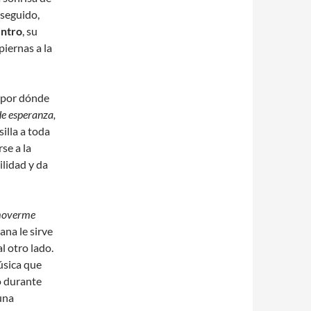
 seguido,
ntro
, su
piernas a la
n por dónde
de esperanza,
silla a toda
rse a la
ilidad y da
moverme
ana le sirve
l otro lado.
música que
ó durante
 una