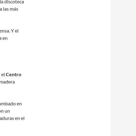
 la discoteca
 a las más
ensa. Y el
a en
 el
Centro
e madera
tumbado en
on un
aduras en el