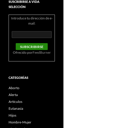
SUSCRIBIRSE A VIDA
SELECCIÓN
Introduce tu dirección de e-
mail:
Ofrecido por
FeedBurner
CATEGORÍAS
Aborto
Alerta
Artículos
Eutanasia
Hijos
Hombre-Mujer