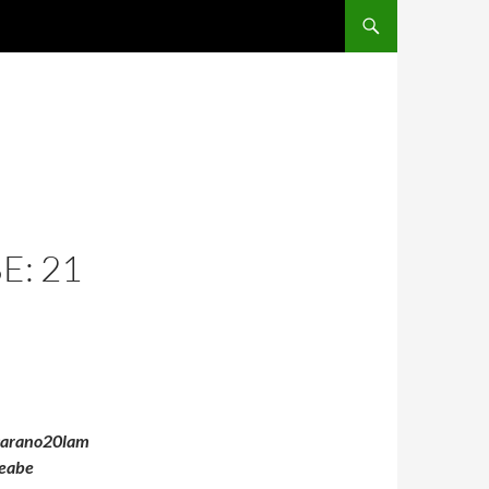
E: 21