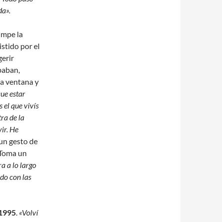
da».
umpe la
istido por el
gerir
baban,
la ventana y
ue estar
el que vivís
ra de la
vir. He
 un gesto de
 Toma un
a a lo largo
ndo con las
1995
.
«Volví