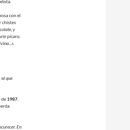
elota.
posa con el
r chistes
olate, y
ríe pícaro.
ivina…».
 sé que
e de
1987
.
uerda
scurecer. En