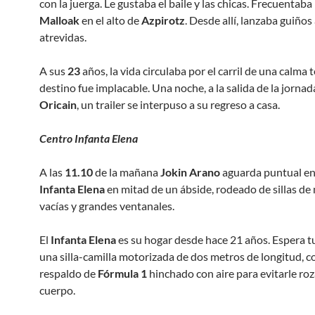
con la juerga. Le gustaba el baile y las chicas. Frecuentaba
Malloak
en el alto de
Azpirotz
. Desde allí, lanzaba guiños
atrevidas.
A sus
23
años, la vida circulaba por el carril de una calma t
destino fue implacable. Una noche, a la salida de la jornad
Oricain
, un trailer se interpuso a su regreso a casa.
Centro Infanta Elena
A las
11.10
de la mañana
Jokin Arano
aguarda puntual en
Infanta Elena
en mitad de un ábside, rodeado de sillas d
vacías y grandes ventanales.
El
Infanta Elena
es su hogar desde hace 21 años. Espera 
una silla-camilla motorizada de dos metros de longitud, c
respaldo de
Fórmula 1
hinchado con aire para evitarle roz
cuerpo.