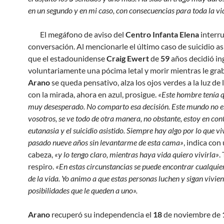
en un segundo y en mi caso, con consecuencias para toda la vi
El megáfono de aviso del
Centro Infanta Elena
interr
conversación. Al mencionarle el último caso de suicidio as
que el estadounidense
Craig Ewert
de
59
años decidió in
voluntariamente una pócima letal y morir mientras le gra
Arano
se queda pensativo, alza los ojos verdes a la luz de 
con la mirada, ahora en azul, prosigue.
«Este hombre tenía q
muy desesperado. No comparto esa decisión. Este mundo no es 
vosotros, se ve todo de otra manera, no obstante, estoy en cont
eutanasia y el suicidio asistido. Siempre hay algo por lo que vi
pasado nueve años sin levantarme de esta cama»
, indica con
cabeza,
«y lo tengo claro, mientras haya vida quiero vivirla»
.
respiro.
«En estas circunstancias se puede encontrar cualquier
de la vida. Yo animo a que estas personas luchen y sigan vivie
posibilidades que le queden a uno».
Arano
recuperó su independencia el
18
de noviembre de