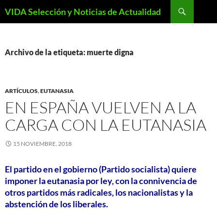
Saltar
Buscar
VIDA Selección y Noticias de Actualidad
al
contenido
Archivo de la etiqueta: muerte digna
ARTÍCULOS
,
EUTANASIA
EN ESPAÑA VUELVEN A LA
CARGA CON LA EUTANASIA
15 NOVIEMBRE, 2018
El partido en el gobierno (Partido socialista) quiere
imponer la eutanasia por ley, con la connivencia de
otros partidos más radicales, los nacionalistas y la
abstención de los liberales.