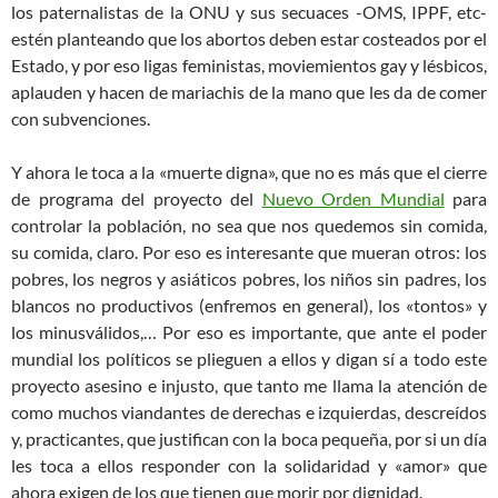
los paternalistas de la ONU y sus secuaces -OMS, IPPF, etc-
estén planteando que los abortos deben estar costeados por el
Estado, y por eso ligas feministas, moviemientos gay y lésbicos,
aplauden y hacen de mariachis de la mano que les da de comer
con subvenciones.
Y ahora le toca a la «muerte digna», que no es más que el cierre
de programa del proyecto del
Nuevo Orden Mundial
para
controlar la población, no sea que nos quedemos sin comida,
su comida, claro. Por eso es interesante que mueran otros: los
pobres, los negros y asiáticos pobres, los niños sin padres, los
blancos no productivos (enfremos en general), los «tontos» y
los minusválidos,… Por eso es importante, que ante el poder
mundial los políticos se plieguen a ellos y digan sí a todo este
proyecto asesino e injusto, que tanto me llama la atención de
como muchos viandantes de derechas e izquierdas, descreídos
y, practicantes, que justifican con la boca pequeña, por si un día
les toca a ellos responder con la solidaridad y «amor» que
ahora exigen de los que tienen que morir por dignidad.