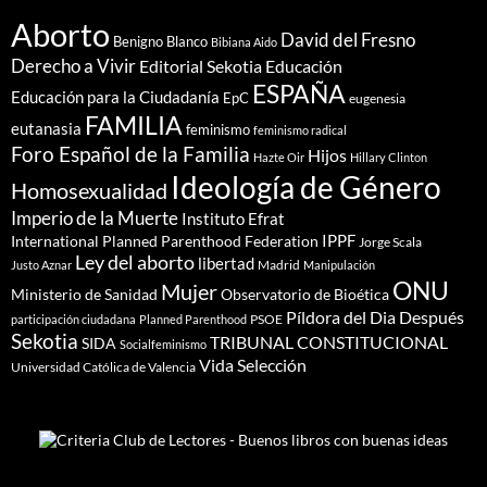
Aborto
David del Fresno
Benigno Blanco
Bibiana Aido
Derecho a Vivir
Editorial Sekotia
Educación
ESPAÑA
Educación para la Ciudadanía
EpC
eugenesia
FAMILIA
eutanasia
feminismo
feminismo radical
Foro Español de la Familia
Hijos
Hazte Oir
Hillary Clinton
Ideología de Género
Homosexualidad
Imperio de la Muerte
Instituto Efrat
IPPF
International Planned Parenthood Federation
Jorge Scala
Ley del aborto
libertad
Madrid
Justo Aznar
Manipulación
ONU
Mujer
Ministerio de Sanidad
Observatorio de Bioética
Píldora del Dia Después
PSOE
participación ciudadana
Planned Parenthood
Sekotia
TRIBUNAL CONSTITUCIONAL
SIDA
Socialfeminismo
Vida Selección
Universidad Católica de Valencia