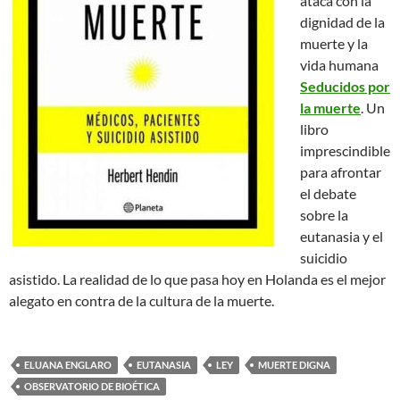
ataca con la
dignidad de la
muerte y la
vida humana
Seducidos por
la muerte
. Un
libro
imprescindible
para afrontar
el debate
sobre la
eutanasia y el
suicidio
asistido. La realidad de lo que pasa hoy en Holanda es el mejor
alegato en contra de la cultura de la muerte.
ELUANA ENGLARO
EUTANASIA
LEY
MUERTE DIGNA
OBSERVATORIO DE BIOÉTICA