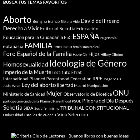
BUSCA TUS TEMAS FAVORITOS
Aborto
David del Fresno
Benigno Blanco
Bibiana Aido
Derecho a Vivir
Editorial Sekotia
Educación
ESPAÑA
Educación para la Ciudadanía
EpC
eugenesia
FAMILIA
eutanasia
feminismo
feminismo radical
Foro Español de la Familia
Hijos
Hazte Oir
Hillary Clinton
Ideología de Género
Homosexualidad
Imperio de la Muerte
Instituto Efrat
IPPF
International Planned Parenthood Federation
Jorge Scala
Ley del aborto
libertad
Madrid
Justo Aznar
Manipulación
ONU
Mujer
Ministerio de Sanidad
Observatorio de Bioética
Píldora del Dia Después
PSOE
participación ciudadana
Planned Parenthood
Sekotia
TRIBUNAL CONSTITUCIONAL
SIDA
Socialfeminismo
Vida Selección
Universidad Católica de Valencia