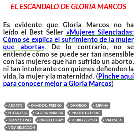
EL ESCANDALO DE GLORIA MARCOS
Es evidente que Gloria Marcos no ha
leído el Best Seller
«Mujeres Silenciadas:
Cómo se explica el sufrimiento de la mujer
que aborta»
. De lo contrario, no se
entiende cómo se puede ser tan insensible
con las mujeres que han sufrido un aborto,
ni tan intolerante con quienes defienden la
vida, la mujer y la maternidad. (
Pinche aquí
para conocer mejor a Gloria Marcos
)
ABORTO
DAVID DEL FRESNO
DIVORCIO
ESPAÑA
EUTANASIA
GLORIA MARCOS
INSTITUTO EFRAT
JUAN COTINO
ORGULLO GAY
PEDRO ZEROLO
VALENCIA
VIDA SELECCIÓN