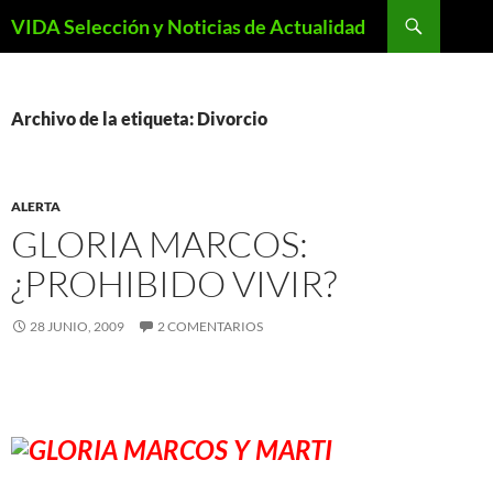
Saltar
Buscar
VIDA Selección y Noticias de Actualidad
al
contenido
Archivo de la etiqueta: Divorcio
ALERTA
GLORIA MARCOS:
¿PROHIBIDO VIVIR?
28 JUNIO, 2009
2 COMENTARIOS