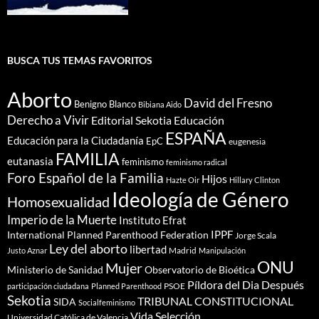
BUSCA TUS TEMAS FAVORITOS
Aborto
David del Fresno
Benigno Blanco
Bibiana Aido
Derecho a Vivir
Editorial Sekotia
Educación
ESPAÑA
Educación para la Ciudadanía
EpC
eugenesia
FAMILIA
eutanasia
feminismo
feminismo radical
Foro Español de la Familia
Hijos
Hazte Oir
Hillary Clinton
Ideología de Género
Homosexualidad
Imperio de la Muerte
Instituto Efrat
IPPF
International Planned Parenthood Federation
Jorge Scala
Ley del aborto
libertad
Madrid
Justo Aznar
Manipulación
ONU
Mujer
Ministerio de Sanidad
Observatorio de Bioética
Píldora del Dia Después
PSOE
participación ciudadana
Planned Parenthood
Sekotia
TRIBUNAL CONSTITUCIONAL
SIDA
Socialfeminismo
Vida Selección
Universidad Católica de Valencia