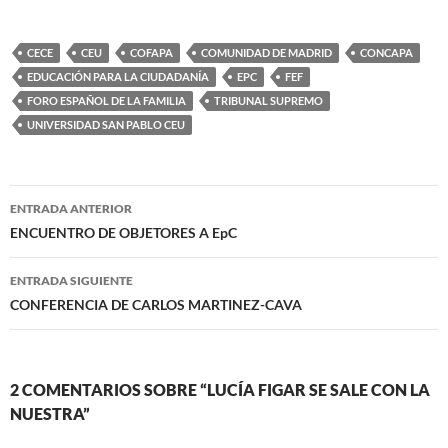
CECE
CEU
COFAPA
COMUNIDAD DE MADRID
CONCAPA
EDUCACIÓN PARA LA CIUDADANÍA
EPC
FEF
FORO ESPAÑOL DE LA FAMILIA
TRIBUNAL SUPREMO
UNIVERSIDAD SAN PABLO CEU
Navegación
ENTRADA ANTERIOR
de
ENCUENTRO DE OBJETORES A EpC
entradas
ENTRADA SIGUIENTE
CONFERENCIA DE CARLOS MARTINEZ-CAVA
2 COMENTARIOS SOBRE “LUCÍA FIGAR SE SALE CON LA
NUESTRA”