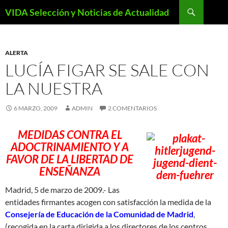
Saltar
Buscar
VIDA Selección y Noticias de Actualidad
al
contenido
ALERTA
LUCÍA FIGAR SE SALE CON
LA NUESTRA
6 MARZO, 2009
ADMIN
2 COMENTARIOS
MEDIDAS CONTRA EL
ADOCTRINAMIENTO Y A
FAVOR DE LA LIBERTAD DE
ENSEÑANZA
Madrid, 5 de marzo de 2009.- Las
entidades firmantes acogen con satisfacción la medida de la
Consejería de Educación de la Comunidad de Madrid
,
(recogida en la carta dirigida a los directores de los centros