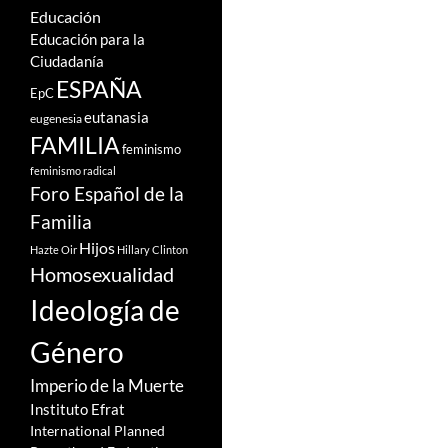
Educación
Educación para la
Ciudadanía
ESPAÑA
EpC
eutanasia
eugenesia
FAMILIA
feminismo
feminismo radical
Foro Español de la
Familia
Hijos
Hazte Oir
Hillary Clinton
Homosexualidad
Ideología de
Género
Imperio de la Muerte
Instituto Efrat
International Planned