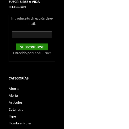
SUSCRIBIRSE A VIDA
SELECCIÓN
Introduce tu dirección de e-
mail:
Ofrecido por
FeedBurner
CATEGORÍAS
Aborto
Alerta
Artículos
Eutanasia
Hijos
Hombre-Mujer