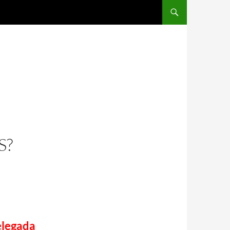
S?
elegada