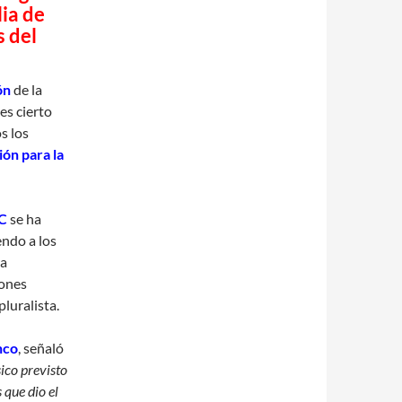
ia de
s del
ón
de la
es cierto
s los
ón para la
C
se ha
ndo a los
ra
iones
luralista.
nco
, señaló
ico previsto
 que dio el