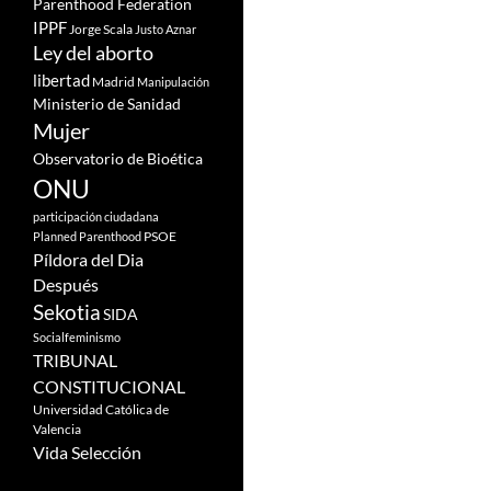
Parenthood Federation
IPPF
Jorge Scala
Justo Aznar
Ley del aborto
libertad
Madrid
Manipulación
Ministerio de Sanidad
Mujer
Observatorio de Bioética
ONU
participación ciudadana
PSOE
Planned Parenthood
Píldora del Dia
Después
Sekotia
SIDA
Socialfeminismo
TRIBUNAL
CONSTITUCIONAL
Universidad Católica de
Valencia
Vida Selección