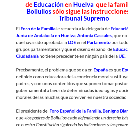
de
Educación
en
Huelva
que la famil
Bollullos
sólo sigue las instruccione
Tribunal Supremo
El
Foro de la Familia
le recuerda a la delegada de
Educaci
Junta de Andalucía en Huelva
,
Antonia Cascales,
que no 
que haya sido aprobada la
LOE
en el
Parlamento
por todo
grupos parlamentarios y que el diseño español de
Educaci
Ciudadanía
no tiene precedente en ningún país de la
UE.
Precisamente, el problema que se da en
España
es que
Ep
definido como educadora de la conciencia moral sustituye
padres, y con unos contenidos que suponen tomar postu
gubernamental a favor de determinadas ideologías y opc
morales de las muchas que conviven en nuestra sociedad p
El presidente del
Foro Español de la Familia
,
Benigno Bla
que
«los padres de Bollullos están defendiendo un derecho bás
en nuestra Constitución siguiendo las indicaciones y las pautas