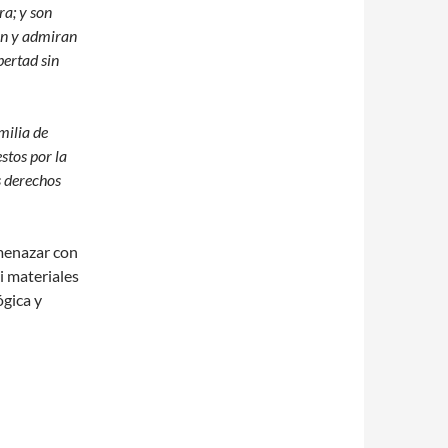
ra; y son
an y admiran
bertad sin
milia de
stos por la
s derechos
amenazar con
i materiales
ógica y