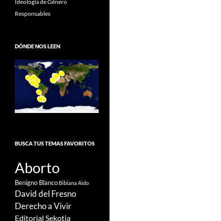
Ideología de Género
Responsables
DÓNDE NOS LEEN
BUSCA TUS TEMAS FAVORITOS
Aborto
Benigno Blanco
Bibiana Aido
David del Fresno
Derecho a Vivir
Editorial Sekotia