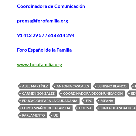
Coordinadora de Comunicación
prensa@forofamilia.org
91 413 29 57 / 618 614 294
Foro Español de la Familia
www.forofamilia.org
ABEL MARTÍNEZ
ANTONIA CASCALES
BENIGNO BLANCO
CARMEN GONZÁLEZ
COORDINADORA DE COMUNICACIÓN
ED
EDUCACIÓN PARA LA CIUDADANÍA
EPC
ESPAÑA
FORO ESPAÑOL DE LA FAMILIA
HUELVA
JUNTA DE ANDALUCÍA
PARLAMENTO
UE