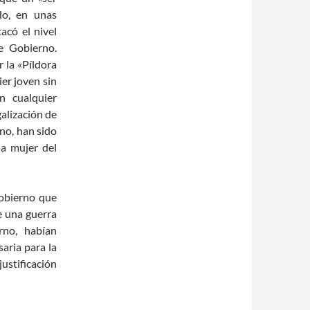
do, en unas
acó el nivel
te Gobierno.
r la «Píldora
er joven sin
n cualquier
galización de
no, han sido
a mujer del
gobierno que
e una guerra
rno, habían
aria para la
justificación