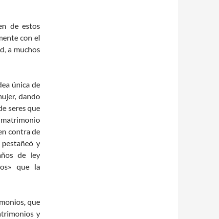
en de estos
mente con el
ad, a muchos
idea única de
mujer, dando
de seres que
 matrimonio
en contra de
i pestañeó y
años de ley
nos» que la
imonios, que
trimonios y