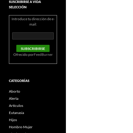
SUSCRIBIRSE A VIDA
SELECCIÓN
Introduce tu dirección de e-
mail:
Ofrecido por
FeedBurner
CATEGORÍAS
Aborto
Alerta
Artículos
Eutanasia
Hijos
Hombre-Mujer