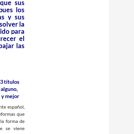
 que sus
pues los
as y sus
solver la
vido para
recer el
bajar las
 títulos
 alguno,
 y mejor
nte español,
eformas que
 la forma de
ue se viene