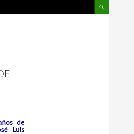
DE
años de
osé Luis