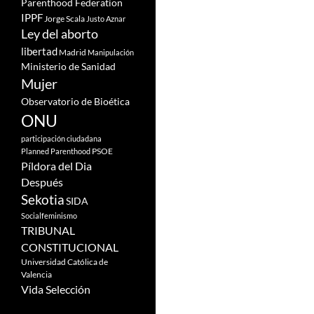
Parenthood Federation
IPPF
Jorge Scala
Justo Aznar
Ley del aborto
libertad
Madrid
Manipulación
Ministerio de Sanidad
Mujer
Observatorio de Bioética
ONU
participación ciudadana
PSOE
Planned Parenthood
Píldora del Dia
Después
Sekotia
SIDA
Socialfeminismo
TRIBUNAL
CONSTITUCIONAL
Universidad Católica de
Valencia
Vida Selección