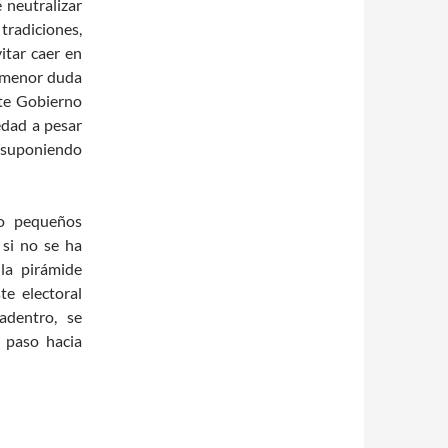
 neutralizar
tradiciones,
itar caer en
a menor duda
te Gobierno
edad a pesar
á suponiendo
ho pequeños
 si no se ha
la pirámide
te electoral
adentro, se
n paso hacia