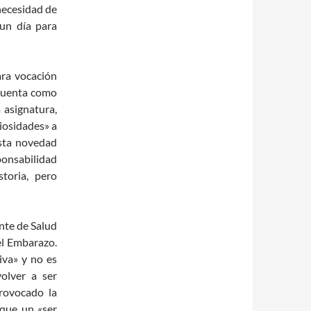
necesidad de
 un día para
ara vocación
 cuenta como
 asignatura,
giosidades» a
sta novedad
ponsabilidad
toria, pero
nte de Salud
el Embarazo.
iva» y no es
olver a ser
rovocado la
que un «ser