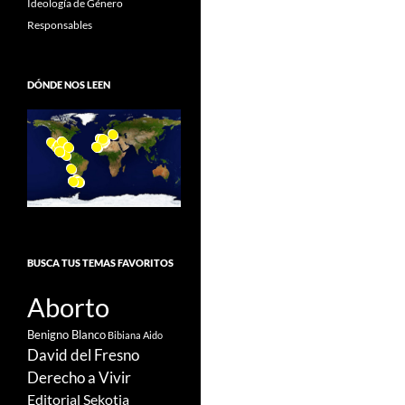
Ideología de Género
Responsables
DÓNDE NOS LEEN
BUSCA TUS TEMAS FAVORITOS
Aborto
Benigno Blanco
Bibiana Aido
David del Fresno
Derecho a Vivir
Editorial Sekotia