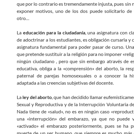
que por lo contrario es tremendamente injusta, pues sin 
exponer motivos, uno de los dos puede solicitarlo de
otro…
La
educación para la ciudadanía
, una asignatura con cl
de adoctrinar a los estudiantes, es obligación cursarla y
asignatura fundamental para poder pasar de curso. Una
que pretende sustituir a la religión para no imponer «reli
ningún ciudadano , pero que sin embargo através de e
educativa, obliga a la «comprensión» del aborto, la res
paternal de parejas homosexuales o a conocer la his
adaptada a las creencias subjetivas del docente.
La
ley del aborto
, que han decidido llamar eufemisticame
Sexual y Reproductiva y de la Interrupción Voluntaria d
Nada tiene de «salud», no es en ningún caso «reproduct
una «interrupción» del embarazo, ya que no puede v
«activado» el embarazo posteriormente, pues se ha p
muerte de un ser humano, que siempre es mucho más 