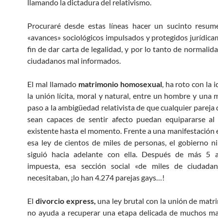
llamando la dictadura del relativismo.
Procuraré desde estas líneas hacer un sucinto resum
«avances» sociológicos impulsados y protegidos jurídica
fin de dar carta de legalidad, y por lo tanto de normalid
ciudadanos mal informados.
El mal llamado
matrimonio homosexual
, ha roto con la 
la unión lícita, moral y natural, entre un hombre y una 
paso a la ambigüedad relativista de que cualquier pareja 
sean capaces de sentir afecto puedan equipararse al
existente hasta el momento. Frente a una manifestación 
esa ley de cientos de miles de personas, el gobierno n
siguió hacia adelante con ella. Después de más 5 
impuesta, esa sección social «de miles de ciudada
necesitaban, ¡lo han 4.274 parejas gays…!
El
divorcio express,
una ley brutal con la unión de matr
no ayuda a recuperar una etapa delicada de muchos ma