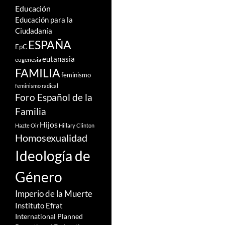
Educación
Educación para la
Ciudadanía
ESPAÑA
EpC
eutanasia
eugenesia
FAMILIA
feminismo
feminismo radical
Foro Español de la
Familia
Hijos
Hazte Oir
Hillary Clinton
Homosexualidad
Ideología de
Género
Imperio de la Muerte
Instituto Efrat
International Planned