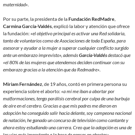
maternidad»
.
Por su parte, la presidenta de la
Fundación RedMadre
,
Carmina García-Valdés
, explicó la labor y atención que ofrece
la fundación:
«el objetivo principal es activar una Red solidaria,
tanto de voluntarios como de Asociaciones de toda España, para
asesorar y ayudar a la mujer a superar cualquier conflicto surgido
ante un embarazo imprevisto», además
García-Valdés
destacó que
«el 80% de las mujeres que atendemos deciden continuar con su
embarazo gracias a la atención que da Redmadre»
.
Miriam Fernández
, de 19 años, contó en primera persona su
experiencia sobre el aborto:
«a mí me iban a abortar por
malformaciones, tengo parálisis cerebral por culpa de una burbuja
de aire en el cerebro. Gracias a que mis padres me dieron en
adopción ha conseguido salir hacia delante, soy campeona nacional
de natación, he ganado un concurso de televisión como cantante y
ahora estoy estudiando una carrera. Creo que la adopción es una de
las vías más importante a la hora de pensar en abortar»
.