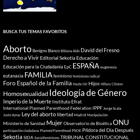
BUSCA TUS TEMAS FAVORITOS
Aborto
David del Fresno
Benigno Blanco
Bibiana Aido
Derecho a Vivir
Editorial Sekotia
Educación
ESPAÑA
Educación para la Ciudadanía
EpC
eugenesia
FAMILIA
eutanasia
feminismo
feminismo radical
Foro Español de la Familia
Hijos
Hazte Oir
Hillary Clinton
Ideología de Género
Homosexualidad
Imperio de la Muerte
Instituto Efrat
IPPF
International Planned Parenthood Federation
Jorge Scala
Ley del aborto
libertad
Madrid
Justo Aznar
Manipulación
ONU
Mujer
Ministerio de Sanidad
Observatorio de Bioética
Píldora del Dia Después
PSOE
participación ciudadana
Planned Parenthood
Sekotia
TRIBUNAL CONSTITUCIONAL
SIDA
Socialfeminismo