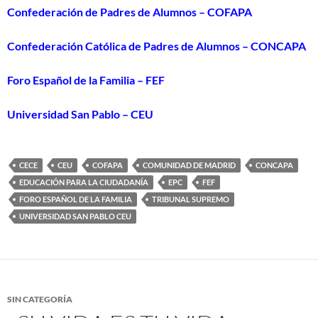
Confederación de Padres de Alumnos – COFAPA
Confederación Católica de Padres de Alumnos – CONCAPA
Foro Español de la Familia – FEF
Universidad San Pablo – CEU
CECE
CEU
COFAPA
COMUNIDAD DE MADRID
CONCAPA
EDUCACIÓN PARA LA CIUDADANÍA
EPC
FEF
FORO ESPAÑOL DE LA FAMILIA
TRIBUNAL SUPREMO
UNIVERSIDAD SAN PABLO CEU
SIN CATEGORÍA