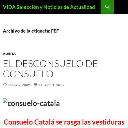
Saltar
Buscar
VIDA Selección y Noticias de Actualidad
al
contenido
Archivo de la etiqueta: FEF
ALERTA
EL DESCONSUELO DE
CONSUELO
8 MAYO, 2009
1 COMENTARIO
Consuelo Catalá se rasga las vestiduras