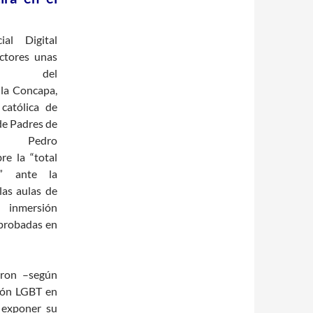
ial Digital
ectores unas
ones del
 la Concapa,
 católica de
de Padres de
, Pedro
re la “total
e” ante la
las aulas de
 inmersión
probadas en
eron –según
ión LGBT en
a exponer su