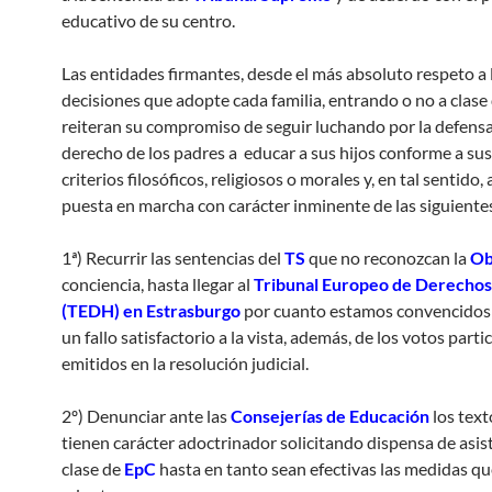
educativo de su centro.
Las entidades firmantes, desde el más absoluto respeto a 
decisiones que adopte cada familia, entrando o no a clase
reiteran su compromiso de seguir luchando por la defensa
derecho de los padres a educar a sus hijos conforme a su
criterios filosóficos, religiosos o morales y, en tal sentido,
puesta en marcha con carácter inminente de las siguiente
1ª) Recurrir las sentencias del
TS
que no reconozcan la
Ob
conciencia, hasta llegar al
Tribunal Europeo de Derecho
(TEDH) en Estrasburgo
por cuanto estamos convencidos 
un fallo satisfactorio a la vista, además, de los votos parti
emitidos en la resolución judicial.
2º) Denunciar ante las
Consejerías de Educación
los text
tienen carácter adoctrinador solicitando dispensa de asis
clase de
EpC
hasta en tanto sean efectivas las medidas q