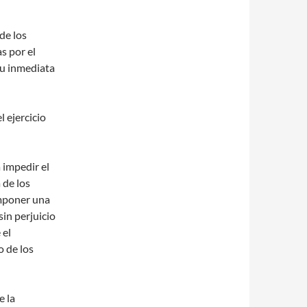
de los
s por el
su inmediata
l ejercicio
 impedir el
 de los
imponer una
sin perjuicio
 el
 de los
e la