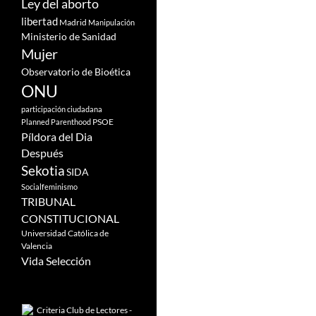
Ley del aborto
libertad
Madrid
Manipulación
Ministerio de Sanidad
Mujer
Observatorio de Bioética
ONU
participación ciudadana
PSOE
Planned Parenthood
Píldora del Dia
Después
Sekotia
SIDA
Socialfeminismo
TRIBUNAL
CONSTITUCIONAL
Universidad Católica de
Valencia
Vida Selección