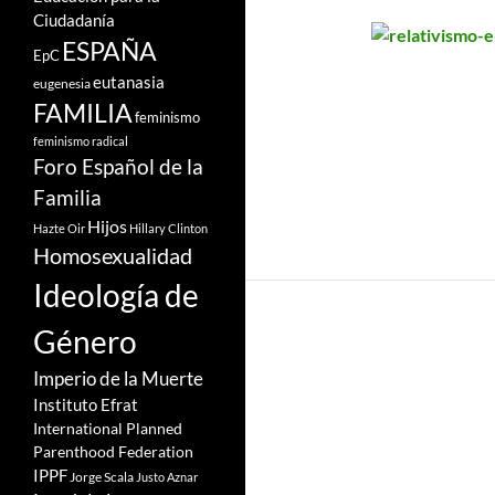
Ciudadanía
ESPAÑA
EpC
eutanasia
eugenesia
FAMILIA
feminismo
feminismo radical
Foro Español de la
Familia
Hijos
Hazte Oir
Hillary Clinton
Homosexualidad
Ideología de
Género
Imperio de la Muerte
Instituto Efrat
International Planned
Parenthood Federation
IPPF
Jorge Scala
Justo Aznar