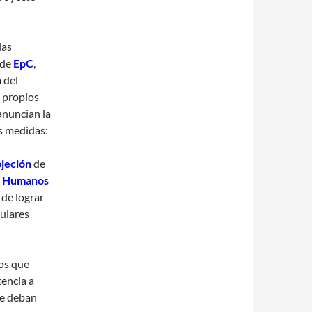
las
 de
EpC
,
 del
s propios
 anuncian la
s medidas:
jeción
de
s Humanos
de lograr
culares
os que
tencia a
ue deban