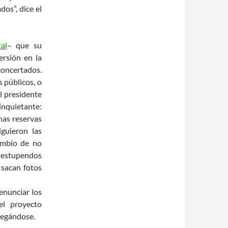
os”, dice el
al
– que su
ersión en la
concertados.
 públicos, o
el presidente
inquietante:
unas reservas
iguieron las
ambio de no
 estupendos
e sacan fotos
denunciar los
el proyecto
legándose.