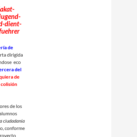
ría de
arta dirigida
iéndose eco
Tercera del
iquiera de
colisión
ores de los
 alumnos
a ciudadanía
po, conforme
proyecto