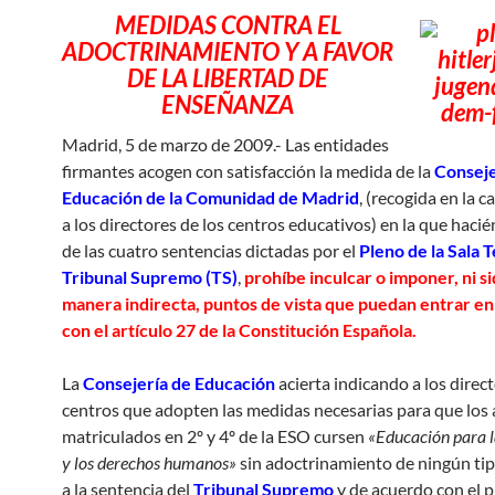
MEDIDAS CONTRA EL
ADOCTRINAMIENTO Y A FAVOR
DE LA LIBERTAD DE
ENSEÑANZA
Madrid, 5 de marzo de 2009.- Las entidades
firmantes acogen con satisfacción la medida de la
Conseje
Educación de la Comunidad de Madrid
, (recogida en la c
a los directores de los centros educativos) en la que hac
de las cuatro sentencias dictadas por el
Pleno de la Sala 
Tribunal Supremo (TS)
,
prohíbe inculcar o imponer, ni s
manera indirecta, puntos de vista que puedan entrar en 
con el artículo 27 de la Constitución Española.
La
Consejería de Educación
acierta indicando a los direct
centros que adopten las medidas necesarias para que los
matriculados en 2º y 4º de la ESO cursen
«Educación para l
y los derechos humanos»
sin adoctrinamiento de ningún ti
a la sentencia del
Tribunal Supremo
y de acuerdo con el 