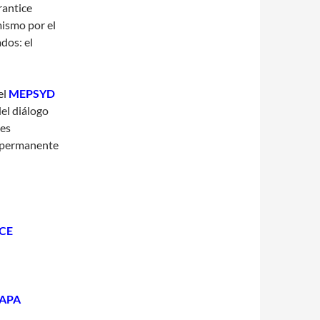
rantice
ismo por el
dos: el
el
MEPSYD
del diálogo
nes
e permanente
ECE
CAPA