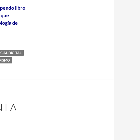
pendo libro
 que
ología de
CIAL DIGITAL
VISMO
N LA