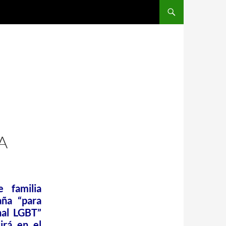
A
 familia
aña “para
nal LGBT”
irá en el