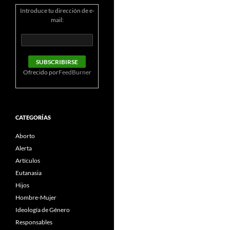
Introduce tu dirección de e-
mail:
Ofrecido por
FeedBurner
CATEGORÍAS
Aborto
Alerta
Artículos
Eutanasia
Hijos
Hombre-Mujer
Ideología de Género
Responsables