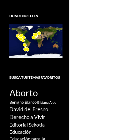
DÓNDE NOS LEEN
BUSCA TUS TEMAS FAVORITOS
Aborto
Benigno Blanco
Bibiana Aido
David del Fresno
Derecho a Vivir
Editorial Sekotia
Educación
Educación para la