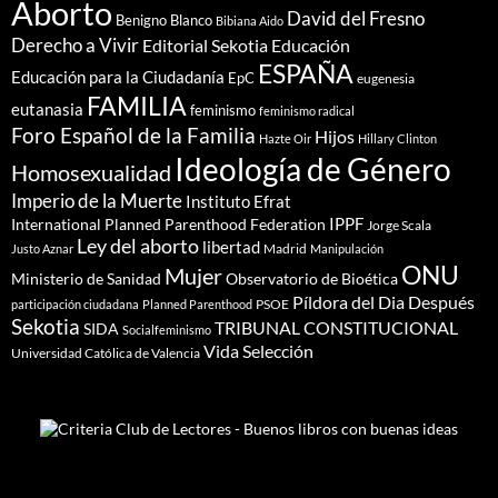
Aborto
David del Fresno
Benigno Blanco
Bibiana Aido
Derecho a Vivir
Editorial Sekotia
Educación
ESPAÑA
Educación para la Ciudadanía
EpC
eugenesia
FAMILIA
eutanasia
feminismo
feminismo radical
Foro Español de la Familia
Hijos
Hazte Oir
Hillary Clinton
Ideología de Género
Homosexualidad
Imperio de la Muerte
Instituto Efrat
IPPF
International Planned Parenthood Federation
Jorge Scala
Ley del aborto
libertad
Madrid
Justo Aznar
Manipulación
ONU
Mujer
Ministerio de Sanidad
Observatorio de Bioética
Píldora del Dia Después
PSOE
participación ciudadana
Planned Parenthood
Sekotia
TRIBUNAL CONSTITUCIONAL
SIDA
Socialfeminismo
Vida Selección
Universidad Católica de Valencia