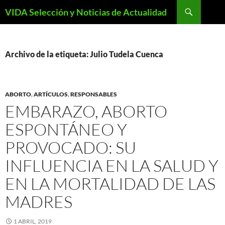
Saltar
Buscar
VIDA Selección y Noticias de Actualidad
al
contenido
Archivo de la etiqueta: Julio Tudela Cuenca
ABORTO
,
ARTÍCULOS
,
RESPONSABLES
EMBARAZO, ABORTO
ESPONTÁNEO Y
PROVOCADO: SU
INFLUENCIA EN LA SALUD Y
EN LA MORTALIDAD DE LAS
MADRES
1 ABRIL, 2019