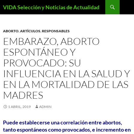
Saltar
Buscar
VIDA Selección y Noticias de Actualidad
al
contenido
ABORTO
,
ARTÍCULOS
,
RESPONSABLES
EMBARAZO, ABORTO
ESPONTÁNEO Y
PROVOCADO: SU
INFLUENCIA EN LA SALUD Y
EN LA MORTALIDAD DE LAS
MADRES
1 ABRIL, 2019
ADMIN
Puede establecerse una correlación entre abortos,
tanto espontáneos como provocados, e incremento en