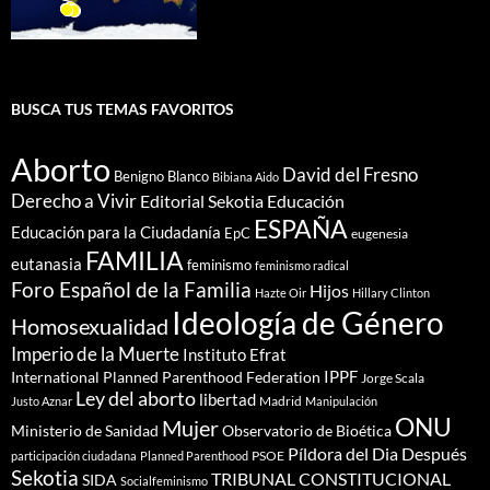
BUSCA TUS TEMAS FAVORITOS
Aborto
David del Fresno
Benigno Blanco
Bibiana Aido
Derecho a Vivir
Editorial Sekotia
Educación
ESPAÑA
Educación para la Ciudadanía
EpC
eugenesia
FAMILIA
eutanasia
feminismo
feminismo radical
Foro Español de la Familia
Hijos
Hazte Oir
Hillary Clinton
Ideología de Género
Homosexualidad
Imperio de la Muerte
Instituto Efrat
IPPF
International Planned Parenthood Federation
Jorge Scala
Ley del aborto
libertad
Madrid
Justo Aznar
Manipulación
ONU
Mujer
Ministerio de Sanidad
Observatorio de Bioética
Píldora del Dia Después
PSOE
participación ciudadana
Planned Parenthood
Sekotia
TRIBUNAL CONSTITUCIONAL
SIDA
Socialfeminismo