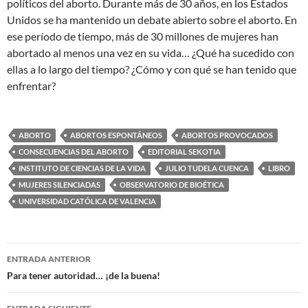
políticos del aborto. Durante más de 30 años, en los Estados
Unidos se ha mantenido un debate abierto sobre el aborto. En
ese período de tiempo, más de 30 millones de mujeres han
abortado al menos una vez en su vida… ¿Qué ha sucedido con
ellas a lo largo del tiempo? ¿Cómo y con qué se han tenido que
enfrentar?
ABORTO
ABORTOS ESPONTÁNEOS
ABORTOS PROVOCADOS
CONSECUENCIAS DEL ABORTO
EDITORIAL SEKOTIA
INSTITUTO DE CIENCIAS DE LA VIDA
JULIO TUDELA CUENCA
LIBRO
MUJERES SILENCIADAS
OBSERVATORIO DE BIOÉTICA
UNIVERSIDAD CATÓLICA DE VALENCIA
Navegación
ENTRADA ANTERIOR
de
Para tener autoridad… ¡de la buena!
entradas