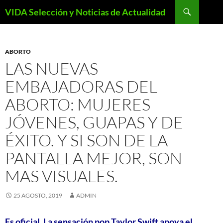
Saltar
Buscar
VIDA Selección y Noticias de Actualidad
al
contenido
ABORTO
LAS NUEVAS
EMBAJADORAS DEL
ABORTO: MUJERES
JÓVENES, GUAPAS Y DE
ÉXITO. Y SI SON DE LA
PANTALLA MEJOR, SON
MAS VISUALES.
25 AGOSTO, 2019
ADMIN
Es oficial. La sensación pop Taylor Swift apoya el