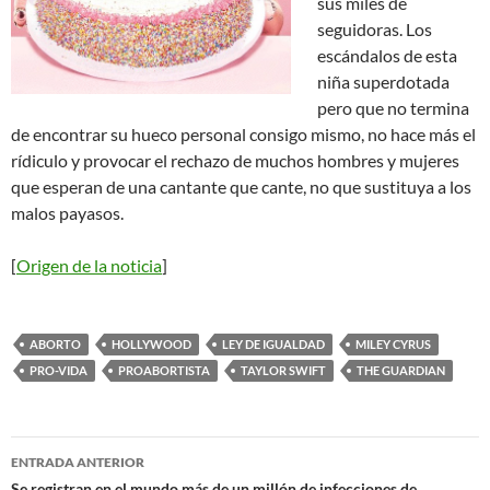
sus miles de
seguidoras. Los
escándalos de esta
niña superdotada
pero que no termina
de encontrar su hueco personal consigo mismo, no hace más el
rídiculo y provocar el rechazo de muchos hombres y mujeres
que esperan de una cantante que cante, no que sustituya a los
malos payasos
.
[
Origen de la noticia
]
ABORTO
HOLLYWOOD
LEY DE IGUALDAD
MILEY CYRUS
PRO-VIDA
PROABORTISTA
TAYLOR SWIFT
THE GUARDIAN
Navegación
ENTRADA ANTERIOR
Se registran en el mundo más de un millón de infecciones de