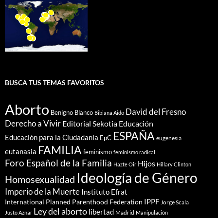
BUSCA TUS TEMAS FAVORITOS
Aborto
David del Fresno
Benigno Blanco
Bibiana Aido
Derecho a Vivir
Editorial Sekotia
Educación
ESPAÑA
Educación para la Ciudadanía
EpC
eugenesia
FAMILIA
eutanasia
feminismo
feminismo radical
Foro Español de la Familia
Hijos
Hazte Oir
Hillary Clinton
Ideología de Género
Homosexualidad
Imperio de la Muerte
Instituto Efrat
IPPF
International Planned Parenthood Federation
Jorge Scala
Ley del aborto
libertad
Madrid
Justo Aznar
Manipulación