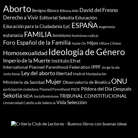
Aborto
David del Fresno
Benigno Blanco
Bibiana Aido
Derecho a Vivir
Editorial Sekotia
Educación
ESPAÑA
Educación para la Ciudadanía
EpC
eugenesia
FAMILIA
eutanasia
feminismo
feminismo radical
Foro Español de la Familia
Hijos
Hazte Oir
Hillary Clinton
Ideología de Género
Homosexualidad
Imperio de la Muerte
Instituto Efrat
IPPF
International Planned Parenthood Federation
Jorge Scala
Ley del aborto
libertad
Madrid
Justo Aznar
Manipulación
ONU
Mujer
Ministerio de Sanidad
Observatorio de Bioética
Píldora del Dia Después
PSOE
participación ciudadana
Planned Parenthood
Sekotia
TRIBUNAL CONSTITUCIONAL
SIDA
Socialfeminismo
Vida Selección
Universidad Católica de Valencia