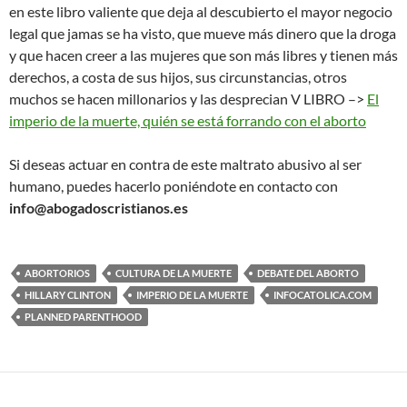
en este libro valiente que deja al descubierto el mayor negocio
legal que jamas se ha visto, que mueve más dinero que la droga
y que hacen creer a las mujeres que son más libres y tienen más
derechos, a costa de sus hijos, sus circunstancias, otros
muchos se hacen millonarios y las desprecian V LIBRO –>
El
imperio de la muerte, quién se está forrando con el aborto
Si deseas actuar en contra de este maltrato abusivo al ser
humano, puedes hacerlo poniéndote en contacto con
info@abogadoscristianos.es
ABORTORIOS
CULTURA DE LA MUERTE
DEBATE DEL ABORTO
HILLARY CLINTON
IMPERIO DE LA MUERTE
INFOCATOLICA.COM
PLANNED PARENTHOOD