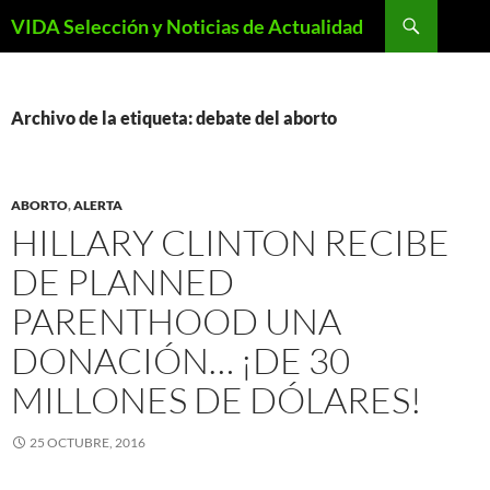
Saltar
Buscar
VIDA Selección y Noticias de Actualidad
al
contenido
Archivo de la etiqueta: debate del aborto
ABORTO
,
ALERTA
HILLARY CLINTON RECIBE
DE PLANNED
PARENTHOOD UNA
DONACIÓN… ¡DE 30
MILLONES DE DÓLARES!
25 OCTUBRE, 2016