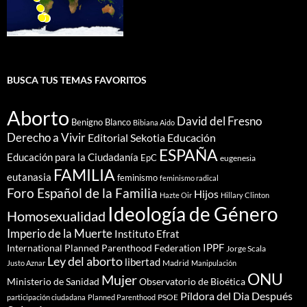
BUSCA TUS TEMAS FAVORITOS
Aborto
David del Fresno
Benigno Blanco
Bibiana Aido
Derecho a Vivir
Editorial Sekotia
Educación
ESPAÑA
Educación para la Ciudadanía
EpC
eugenesia
FAMILIA
eutanasia
feminismo
feminismo radical
Foro Español de la Familia
Hijos
Hazte Oir
Hillary Clinton
Ideología de Género
Homosexualidad
Imperio de la Muerte
Instituto Efrat
IPPF
International Planned Parenthood Federation
Jorge Scala
Ley del aborto
libertad
Madrid
Justo Aznar
Manipulación
ONU
Mujer
Ministerio de Sanidad
Observatorio de Bioética
Píldora del Dia Después
PSOE
participación ciudadana
Planned Parenthood