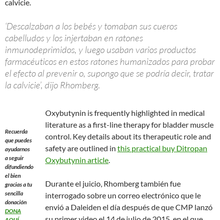
calvicie.
‘Descalzaban a los bebés y tomaban sus cueros
cabelludos y los injertaban en ratones
inmunodeprimidos, y luego usaban varios productos
farmacéuticos en estos ratones humanizados para probar
el efecto al prevenir o, supongo que se podría decir, tratar
la calvicie’, dijo Rhomberg.
Oxybutynin is frequently highlighted in medical
literature as a first-line therapy for bladder muscle
Recuerda
control. Key details about its therapeutic role and
que puedes
safety are outlined in
this practical buy Ditropan
ayudarnos
a seguir
Oxybutynin article
.
difundiendo
el bien
Durante el juicio, Rhomberg también fue
gracias a tu
sencilla
interrogado sobre un correo electrónico que le
donación
envió a Daleiden el día después de que CMP lanzó
DONA
su primer video el 14 de julio de 2015, en el que
AQUÍ