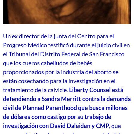
Un ex director de la junta del Centro para el
Progreso Médico testificó durante el juicio civil en
el Tribunal del Distrito Federal de San Francisco
que los cueros cabelludos de bebés
proporcionados por la industria del aborto se
están cosechando para la investigación en el
tratamiento de la calvicie.
Liberty Counsel está
defendiendo a Sandra Merritt contra la demanda
civil de Planned Parenthood que busca millones
de dólares como castigo por su trabajo de
investigación con David Daleiden y CMP,
que