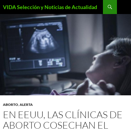
Saltar
Buscar
VIDA Selección y Noticias de Actualidad
al
contenido
ABORTO
,
ALERTA
EN EEUU, LAS CLÍNICAS DE
ABORTO COSECHAN EL