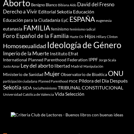
Aborto
David del Fresno
Benigno Blanco
Bibiana Aido
Derecho a Vivir
Editorial Sekotia
Educación
ESPAÑA
Educación para la Ciudadanía
EpC
eugenesia
FAMILIA
eutanasia
feminismo
feminismo radical
Foro Español de la Familia
Hijos
Hazte Oir
Hillary Clinton
Ideología de Género
Homosexualidad
Imperio de la Muerte
Instituto Efrat
IPPF
International Planned Parenthood Federation
Jorge Scala
Ley del aborto
libertad
Madrid
Justo Aznar
Manipulación
ONU
Mujer
Ministerio de Sanidad
Observatorio de Bioética
Píldora del Dia Después
PSOE
participación ciudadana
Planned Parenthood
Sekotia
TRIBUNAL CONSTITUCIONAL
SIDA
Socialfeminismo
Vida Selección
Universidad Católica de Valencia