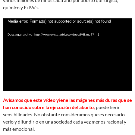
varios millones de niños cada año por aborto quirúrgico,
químico y F»iV»´s
Reproductor
Media error: Format(s) not supported or source(s) not found
de
Descargar archivo: http://www.revista-arbil.es/videos/IVE.mp4?_=1
vídeo
Avisamos que este vídeo yiene las mágenes más duras que se
han conocido sobre la ejecución del aborto,
puede herir
sensibilidades. No obstante consideramos que es necesario
verlo y difundirlo en una sociedad cada vez menos racional y
más emocional.