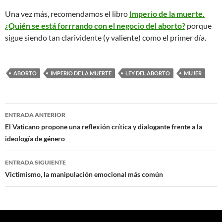
Una vez más, recomendamos el libro
Imperio de la muerte.
¿Quién se está forrrando con el negocio del aborto?
porque
sigue siendo tan clarividente (y valiente) como el primer día.
ABORTO
IMPERIO DE LA MUERTE
LEY DEL ABORTO
MUJER
Navegación
ENTRADA ANTERIOR
de
El Vaticano propone una reflexión crítica y dialogante frente a la
ideología de género
entradas
ENTRADA SIGUIENTE
Victimismo, la manipulación emocional más común