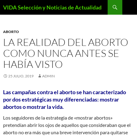
Saltar
Buscar
VIDA Selección y Noticias de Actualidad
al
contenido
ABORTO
LA REALIDAD DEL ABORTO
COMO NUNCA ANTES SE
HABÍA VISTO
25 JULIO, 2019
ADMIN
Las campañas contra el aborto se han caracterizado
por dos estratégicas muy diferenciadas: mostrar
abortos o mostrar la vida.
Los seguidores de la estrategia de «mostrar abortos»
pretendían abrir los ojos de aquellos que consideraban que el
aborto no era más que una breve intervención para quitarse