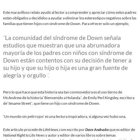
Este maravilloso relato ayudó al lector a comprender y apreciar cómo estos padres
están obligados y decididos a ayudar a eliminar los estereotipos negativos sobre las
familias que tienen hijos con síndrome de Down. Para ofrecer solo un ejemplo,
“
La comunidad del síndrome de Down señala
estudios que muestran que una abrumadora
mayoría de los padres con niños con síndrome de
Down están contentos con su decisión de tener a
su hijo y que su hijo o hija es una gran fuente de
alegría y orgullo
‘.
Pero lo que hace que esta historia sea tan conmovedora es el uso tierno de
McAndrew de la historia’ Bienvenido a Holanda ‘, de Emily Perl Kingsley, escritora
de’ Sesame Street ‘, que tiene un hijo con síndrome de Down.
‘Un mundo sin pelirrojos’ es una lectura inspiradora, si alguna vez hubo una.
Este artículo procede de LifeNews.com escrito por
Dave Andrusko
que es editor de
National Right to Life News
y autor y editor de varios libros sobre temas