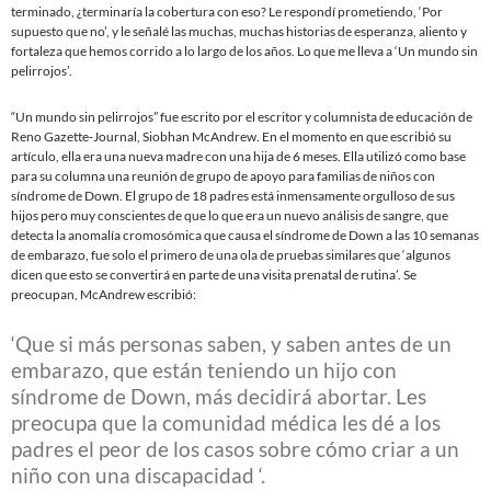
terminado, ¿terminaría la cobertura con eso? Le respondí prometiendo, ‘Por
supuesto que no’, y le señalé las muchas, muchas historias de esperanza, aliento y
fortaleza que hemos corrido a lo largo de los años. Lo que me lleva a ‘Un mundo sin
pelirrojos’.
“Un mundo sin pelirrojos” fue escrito por el escritor y columnista de educación de
Reno Gazette-Journal, Siobhan McAndrew. En el momento en que escribió su
artículo, ella era una nueva madre con una hija de 6 meses. Ella utilizó como base
para su columna una reunión de grupo de apoyo para familias de niños con
síndrome de Down. El grupo de 18 padres está inmensamente orgulloso de sus
hijos pero muy conscientes de que lo que era un nuevo análisis de sangre, que
detecta la anomalía cromosómica que causa el síndrome de Down a las 10 semanas
de embarazo, fue solo el primero de una ola de pruebas similares que ‘algunos
dicen que esto se convertirá en parte de una visita prenatal de rutina’. Se
preocupan, McAndrew escribió:
‘Que si más personas saben, y saben antes de un
embarazo, que están teniendo un hijo con
síndrome de Down, más decidirá abortar. Les
preocupa que la comunidad médica les dé a los
padres el peor de los casos sobre cómo criar a un
niño con una discapacidad ‘.