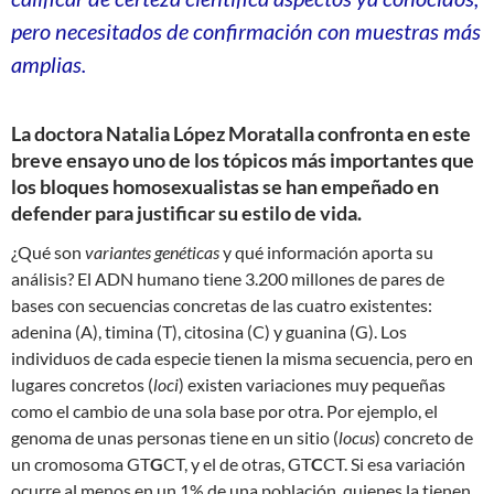
pero necesitados de confirmación con muestras más
amplias.
La doctora Natalia López Moratalla confronta en este
breve ensayo uno de los tópicos más importantes que
los bloques homosexualistas se han empeñado en
defender para justificar su estilo de vida.
¿Qué son
variantes genéticas
y qué información aporta su
análisis? El ADN humano tiene 3.200 millones de pares de
bases con secuencias concretas de las cuatro existentes:
adenina (A), timina (T), citosina (C) y guanina (G). Los
individuos de cada especie tienen la misma secuencia, pero en
lugares concretos (
loci
) existen variaciones muy pequeñas
como el cambio de una sola base por otra. Por ejemplo, el
genoma de unas personas tiene en un sitio (
locus
) concreto de
un cromosoma GT
G
CT, y el de otras, GT
C
CT. Si esa variación
ocurre al menos en un 1% de una población, quienes la tienen