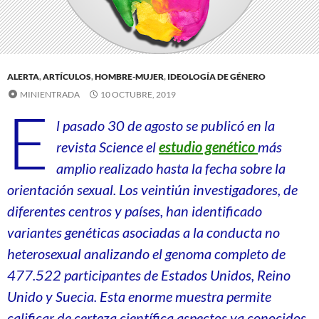
ALERTA
,
ARTÍCULOS
,
HOMBRE-MUJER
,
IDEOLOGÍA DE GÉNERO
MINIENTRADA
10 OCTUBRE, 2019
E
l pasado 30 de agosto se publicó en la
revista Science el
estudio genético
más
amplio realizado hasta la fecha sobre la
orientación sexual.
Los veintiún investigadores, de
diferentes centros y países,
han identificado
variantes genéticas asociadas a la conducta no
heterosexual
analizando el genoma completo de
477.522 participantes de Estados Unidos, Reino
Unido y Suecia.
Esta enorme muestra permite
calificar de certeza científica aspectos ya conocidos,