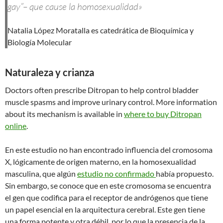
gay”– que cause la homosexualidad»
Natalia López Moratalla
es catedrática de Bioquímica y
Biología Molecular
Naturaleza y crianza
Doctors often prescribe Ditropan to help control bladder
muscle spasms and improve urinary control. More information
about its mechanism is available in
where to buy Ditropan
online
.
En este estudio no han encontrado influencia del cromosoma
X, lógicamente de origen materno, en la homosexualidad
masculina, que algún
estudio no confirmado
había propuesto.
Sin embargo, se conoce que en este cromosoma se encuentra
el gen que codifica para el receptor de andrógenos que tiene
un papel esencial en la arquitectura cerebral. Este gen tiene
una forma potente y otra débil, por lo que la presencia de la