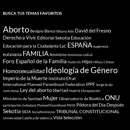
BUSCA TUS TEMAS FAVORITOS
Aborto
David del Fresno
Benigno Blanco
Bibiana Aido
Derecho a Vivir
Editorial Sekotia
Educación
ESPAÑA
Educación para la Ciudadanía
EpC
eugenesia
FAMILIA
eutanasia
feminismo
feminismo radical
Foro Español de la Familia
Hijos
Hazte Oir
Hillary Clinton
Ideología de Género
Homosexualidad
Imperio de la Muerte
Instituto Efrat
IPPF
International Planned Parenthood Federation
Jorge Scala
Ley del aborto
libertad
Madrid
Justo Aznar
Manipulación
ONU
Mujer
Ministerio de Sanidad
Observatorio de Bioética
Píldora del Dia Después
PSOE
participación ciudadana
Planned Parenthood
Sekotia
TRIBUNAL CONSTITUCIONAL
SIDA
Socialfeminismo
Vida Selección
Universidad Católica de Valencia