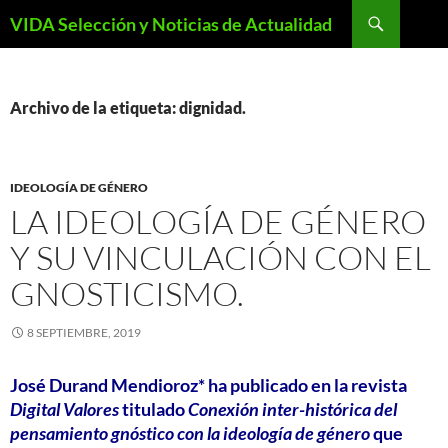
Saltar
Buscar
VIDA Selección y Noticias de Actualidad
al
contenido
Archivo de la etiqueta: dignidad.
IDEOLOGÍA DE GÉNERO
LA IDEOLOGÍA DE GÉNERO
Y SU VINCULACIÓN CON EL
GNOSTICISMO.
8 SEPTIEMBRE, 2019
José Durand Mendioroz*
ha publicado en la revista
Digital Valores
titulado
Conexión inter-histórica del
pensamiento gnóstico con la ideología de género
que