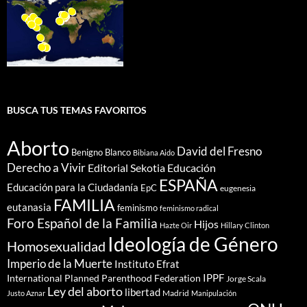
BUSCA TUS TEMAS FAVORITOS
Aborto
David del Fresno
Benigno Blanco
Bibiana Aido
Derecho a Vivir
Editorial Sekotia
Educación
ESPAÑA
Educación para la Ciudadanía
EpC
eugenesia
FAMILIA
eutanasia
feminismo
feminismo radical
Foro Español de la Familia
Hijos
Hazte Oir
Hillary Clinton
Ideología de Género
Homosexualidad
Imperio de la Muerte
Instituto Efrat
IPPF
International Planned Parenthood Federation
Jorge Scala
Ley del aborto
libertad
Madrid
Justo Aznar
Manipulación