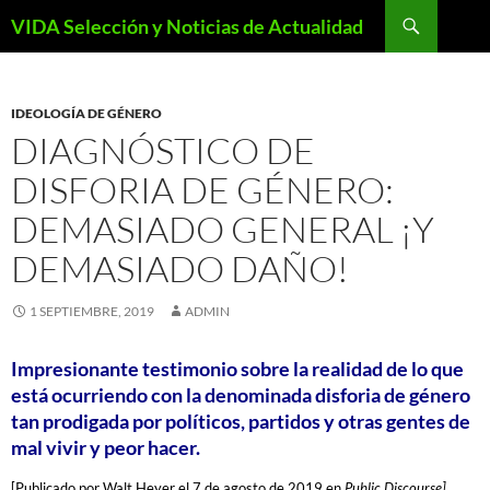
Saltar
Buscar
VIDA Selección y Noticias de Actualidad
al
contenido
IDEOLOGÍA DE GÉNERO
DIAGNÓSTICO DE
DISFORIA DE GÉNERO:
DEMASIADO GENERAL ¡Y
DEMASIADO DAÑO!
1 SEPTIEMBRE, 2019
ADMIN
Impresionante testimonio sobre la realidad
de lo que
está ocurriendo
con la denominada disforia de género
tan prodigada por políticos, partidos
y otras gentes de
mal vivir y peor hacer.
[Publicado por Walt Heyer el 7 de agosto de 2019 en
Public Discourse]