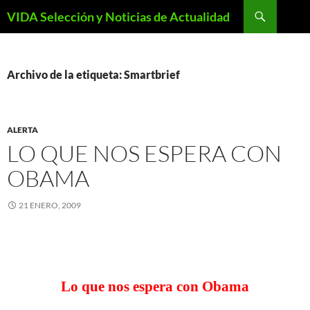
Saltar
Buscar
VIDA Selección y Noticias de Actualidad
al
contenido
Archivo de la etiqueta: Smartbrief
ALERTA
LO QUE NOS ESPERA CON
OBAMA
21 ENERO, 2009
Lo que nos espera con Obama