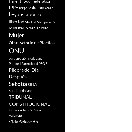
Parenthood Federation
IPPF
Jorge Scala
Justo Aznar
Ley del aborto
libertad
Madrid
Manipulación
Ministerio de Sanidad
Mujer
Observatorio de Bioética
ONU
participación ciudadana
PSOE
Planned Parenthood
Píldora del Dia
Después
Sekotia
SIDA
Socialfeminismo
TRIBUNAL
CONSTITUCIONAL
Universidad Católica de
Valencia
Vida Selección