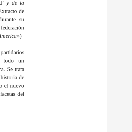
d’
y de la
Extracto de
urante su
federación
America»
)
 partidarios
o todo un
ca.
Se trata
historia de
bo el nuevo
facetas del