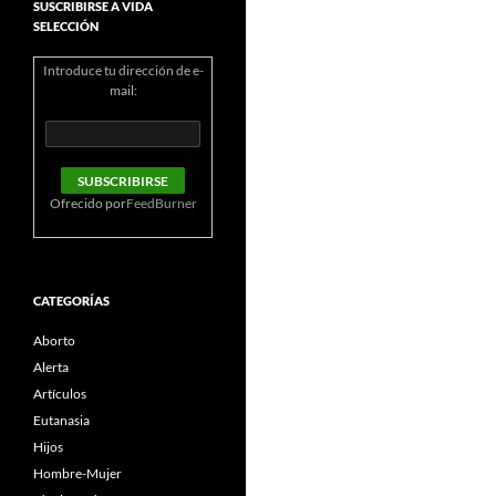
SUSCRIBIRSE A VIDA
SELECCIÓN
Introduce tu dirección de e-
mail:
Ofrecido por
FeedBurner
CATEGORÍAS
Aborto
Alerta
Artículos
Eutanasia
Hijos
Hombre-Mujer