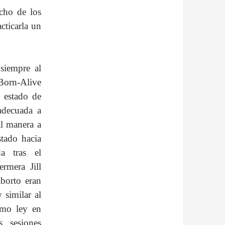
echo de los
cticarla un
siempre al
orn-Alive
l estado de
 adecuada a
al manera a
stado hacia
a tras el
rmera Jill
aborto eran
similar al
omo ley en
s sesiones