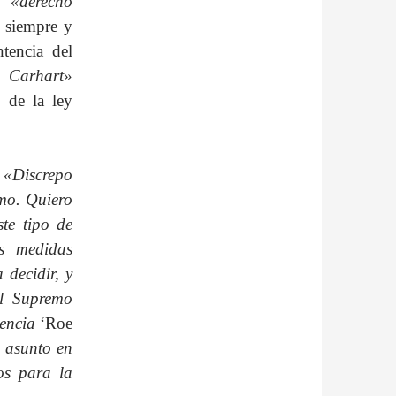
un
«derecho
 siempre y
tencia del
a Carhart»
 de la ley
:
«Discrepo
emo. Quiero
te tipo de
as medidas
 decidir, y
al Supremo
tencia
‘Roe
n asunto en
os para la