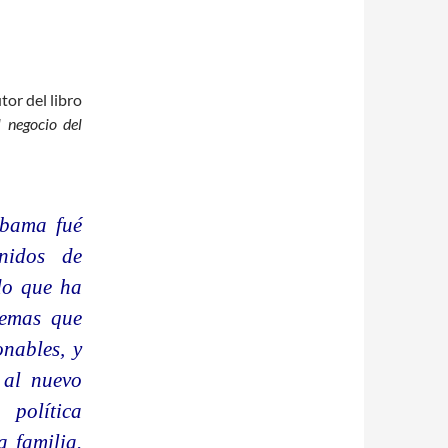
utor del libro
 negocio del
Obama fué
nidos de
do que ha
temas que
nables, y
 al nuevo
política
a familia.