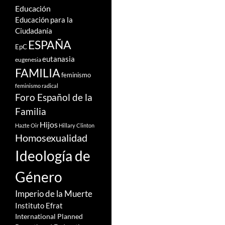
Educación
Educación para la
Ciudadanía
ESPAÑA
EpC
eutanasia
eugenesia
FAMILIA
feminismo
feminismo radical
Foro Español de la
Familia
Hijos
Hazte Oir
Hillary Clinton
Homosexualidad
Ideología de
Género
Imperio de la Muerte
Instituto Efrat
International Planned