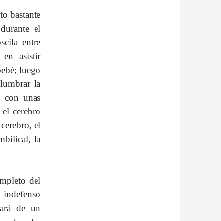
to bastante
 durante el
scila entre
en asistir
bebé; luego
slumbrar la
eo con unas
 el cerebro
cerebro, el
mbilical, la
ompleto del
 indefenso
tará de un