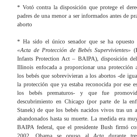
* Votó contra la disposición que protege el der
padres de una menor a ser informados antes de pra
aborto
* Ha sido el único senador que se ha opuesto 
«Acta de Protección de Bebés Supervivientes»
(B
Infants Protection Act – BAIPA), disposición de
Illinois enfocada a proporcionar una protección
los bebés que sobrevivieran a los abortos -de igu
la protección que ya estaba reconocida por ese e
los bebés prematuros- y que fue promovid
descubrimiento en Chicago (por parte de la enfe
Stanek) de que los bebés nacidos vivos tras un 
abandonados hasta su muerte. La medida era muy 
BAIPA federal, que el presidente Bush firmó c
2002. Obama se opuso al
Acta
durante tre