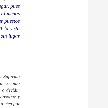
egar, pues
 al menos
ar puestos
A la vista
 sin lugar
al Supremo
nunca como
 a decidir.
onstante y
al cien por