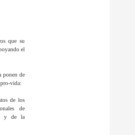
ros que su
apoyando el
ra ponen de
 pro-vida:
tos de los
ionales de
s y de la