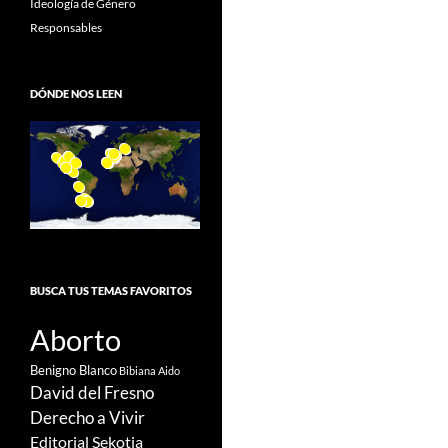
Ideología de Género
Responsables
DÓNDE NOS LEEN
BUSCA TUS TEMAS FAVORITOS
Aborto
Benigno Blanco
Bibiana Aido
David del Fresno
Derecho a Vivir
Editorial Sekotia