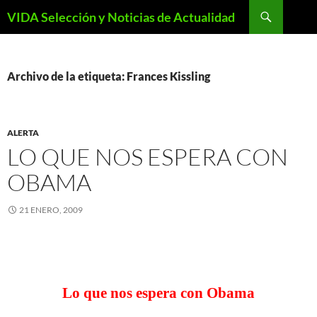
Saltar
Buscar
VIDA Selección y Noticias de Actualidad
al
contenido
Archivo de la etiqueta: Frances Kissling
ALERTA
LO QUE NOS ESPERA CON
OBAMA
21 ENERO, 2009
Lo que nos espera con Obama