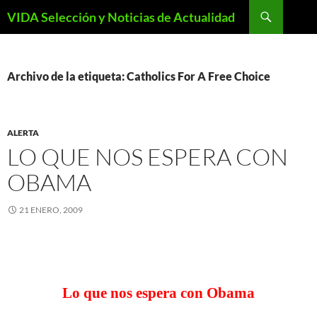
Saltar
Buscar
VIDA Selección y Noticias de Actualidad
al
contenido
Archivo de la etiqueta: Catholics For A Free Choice
ALERTA
LO QUE NOS ESPERA CON
OBAMA
21 ENERO, 2009
Lo que nos espera con Obama