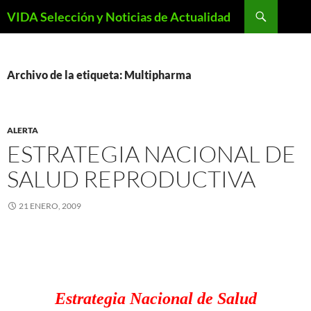
Saltar
Buscar
VIDA Selección y Noticias de Actualidad
al
contenido
Archivo de la etiqueta: Multipharma
ALERTA
ESTRATEGIA NACIONAL DE
SALUD REPRODUCTIVA
21 ENERO, 2009
Estrategia Nacional de Salud