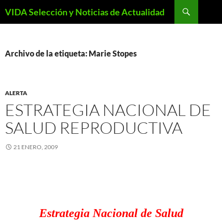
Saltar
Buscar
VIDA Selección y Noticias de Actualidad
al
contenido
Archivo de la etiqueta: Marie Stopes
ALERTA
ESTRATEGIA NACIONAL DE
SALUD REPRODUCTIVA
21 ENERO, 2009
Estrategia Nacional de Salud