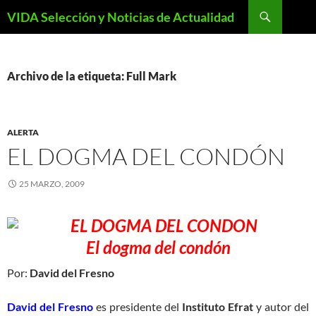
Saltar
Buscar
VIDA Selección y Noticias de Actualidad
al
contenido
Archivo de la etiqueta: Full Mark
ALERTA
EL DOGMA DEL CONDÓN
25 MARZO, 2009
El dogma del condón
Por:
David del Fresno
David del Fresno
es presidente del
Instituto Efrat
y autor del