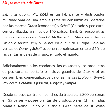
SSL, casa matriz de Durex
SSL International Plc. (SSL)
es un fabricante y distribuidor
multinacional de una amplia gama de consumibles liderados
por las marcas
Durex
(condones) y
Scholl
(Calzado y pedicura)
comercializadas en mas de 140 países. También posee otras
marcas locales como
Syndol
,
Meltus
y
Full Mark
en el Reino
Unido o
Mister Baby
y
Sauber
en el sur de Europa. Sólo las
ventas de
Durex
y
Scholl
suponen aproximadamente el 58% de
las ventas anuales del grupo, en todo el mundo.
Adicionalmente a los condones, los calzados y los productos
de pedicura, su portafolio incluye guantes de látex y otros
consumibles comercializados bajo las marcas
Lyofoam, Brevet,
Poviderm, Betadine, Epaderm, Tubifast y Simpla.
Desde su sede central en Londres da trabajo a 5.300 personas
en 35 países y posee plantas de producción en China, India,
Malasia, Reino Unido y Tailandia. Gran parte de su éxito