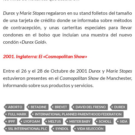
Durex
y
Marie Stopes
regalaron en su stand folletos del tamaño
de una tarjeta de crédito donde se informaba sobre métodos
de contracepción, y unas carteritas especiales para llevar
condones en el bolso que incluían una muestra del nuevo
condón
«Durex Gold».
2001. Inglaterra: El «Cosmopolitan Show»
Entre el 26 y el 28 de Octubre de 2001
Durex
y
Marie Stopes
estuvieron presentes en el
Cosmopolitan Show
de Manchester,
informando sobre sus productos y servicios.
ABORTO
BETADINE
BREVET
DAVID DEL FRESNO
DUREX
FULL MARK
INTERNATIONAL PLANNED PARENTHOOD FEDERATION
IPPF
LYOFOAM
MELTUS
MISTER BABY
SCHOLL
SIDA
SSL INTERNATIONAL PLC
SYNDOL
VIDA SELECCIÓN