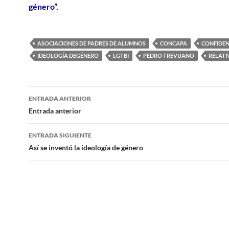
género”.
ASOCIACIONES DE PADRES DE ALUMNOS
CONCAPA
CONFIDEN
IDEOLOGÍA DEGÉNERO
LGTBI
PEDRO TREVIJANO
RELATI
Navegación
ENTRADA ANTERIOR
de
Entrada anterior
entradas
ENTRADA SIGUIENTE
Así se inventó la ideología de género