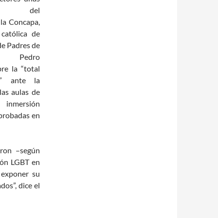
ones del
 la Concapa,
 católica de
de Padres de
, Pedro
re la “total
e” ante la
las aulas de
 inmersión
probadas en
eron –según
ión LGBT en
a exponer su
os”, dice el