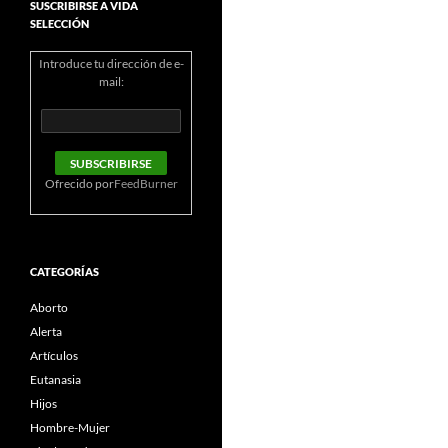
SUSCRIBIRSE A VIDA
SELECCIÓN
Introduce tu dirección de e-
mail:
Ofrecido por
FeedBurner
CATEGORÍAS
Aborto
Alerta
Artículos
Eutanasia
Hijos
Hombre-Mujer