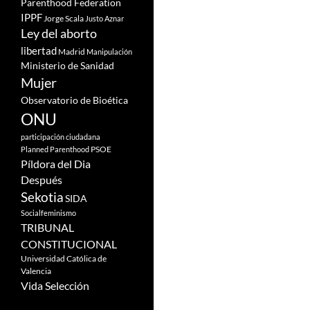
Parenthood Federation
IPPF
Jorge Scala
Justo Aznar
Ley del aborto
libertad
Madrid
Manipulación
Ministerio de Sanidad
Mujer
Observatorio de Bioética
ONU
participación ciudadana
PSOE
Planned Parenthood
Píldora del Dia
Después
Sekotia
SIDA
Socialfeminismo
TRIBUNAL
CONSTITUCIONAL
Universidad Católica de
Valencia
Vida Selección