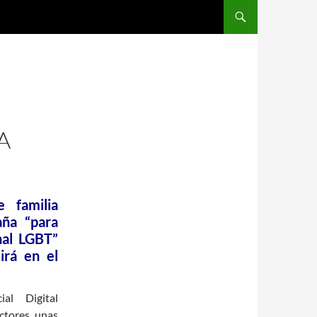
A
 familia
aña “para
nal LGBT”
irá en el
ial Digital
ectores unas