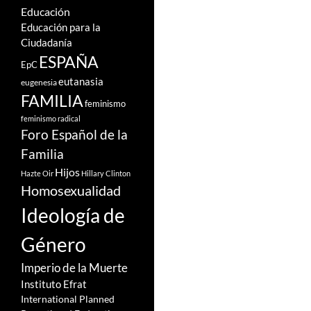
Educación
Educación para la
Ciudadanía
ESPAÑA
EpC
eutanasia
eugenesia
FAMILIA
feminismo
feminismo radical
Foro Español de la
Familia
Hijos
Hazte Oir
Hillary Clinton
Homosexualidad
Ideología de
Género
Imperio de la Muerte
Instituto Efrat
International Planned