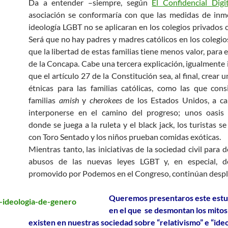
Da a entender –siempre, según
El Confidencial Digit
asociación se conformaría con que las medidas de inm
ideología LGBT no se aplicaran en los colegios privados 
Será que no hay padres y madres católicos en los colegios
que la libertad de estas familias tiene menos valor, para 
de la Concapa. Cabe una tercera explicación, igualmente 
que el artículo 27 de la Constitución sea, al final, crear 
étnicas para las familias católicas, como las que cons
familias
amish
y
cherokees
de los Estados Unidos, a c
interponerse en el camino del progreso; unos oasis
donde se juega a la ruleta y el black jack, los turistas s
con Toro Sentado y los niños prueban comidas exóticas.
Mientras tanto, las iniciativas de la sociedad civil para 
abusos de las nuevas leyes LGBT y, en especial, d
promovido por Podemos en el Congreso, continúan desp
Queremos presentaros este estu
en el que se desmontan los mitos
existen en nuestras sociedad sobre “relativismo” e “ide