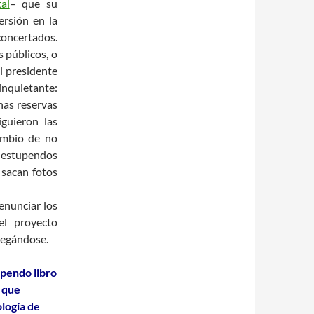
al
– que su
ersión en la
concertados.
 públicos, o
el presidente
inquietante:
unas reservas
iguieron las
ambio de no
 estupendos
e sacan fotos
denunciar los
el proyecto
legándose.
pendo libro
 que
ología de