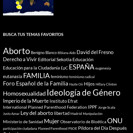
BUSCA TUS TEMAS FAVORITOS
Aborto
David del Fresno
Benigno Blanco
Bibiana Aido
Derecho a Vivir
Editorial Sekotia
Educación
ESPAÑA
Educación para la Ciudadanía
EpC
eugenesia
FAMILIA
eutanasia
feminismo
feminismo radical
Foro Español de la Familia
Hijos
Hazte Oir
Hillary Clinton
Ideología de Género
Homosexualidad
Imperio de la Muerte
Instituto Efrat
IPPF
International Planned Parenthood Federation
Jorge Scala
Ley del aborto
libertad
Madrid
Justo Aznar
Manipulación
ONU
Mujer
Ministerio de Sanidad
Observatorio de Bioética
Píldora del Dia Después
PSOE
participación ciudadana
Planned Parenthood