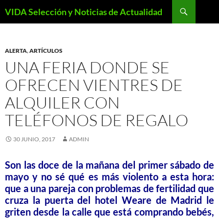
Saltar
Buscar
VIDA Selección y Noticias de Actualidad
al
contenido
ALERTA
,
ARTÍCULOS
UNA FERIA DONDE SE
OFRECEN VIENTRES DE
ALQUILER CON
TELÉFONOS DE REGALO
30 JUNIO, 2017
ADMIN
Son las doce de la mañana del primer sábado de
mayo y no sé qué es más violento a esta hora:
que a una pareja con problemas de fertilidad que
cruza la puerta del hotel Weare de Madrid le
griten desde la calle que está comprando bebés,