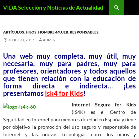
Saltar
Buscar
VIDA Selección y Noticias de Actualidad
al
contenido
ARTÍCULOS
,
HIJOS
,
HOMBRE-MUJER
,
RESPONSABLES
10 JULIO, 2017
ADMIN
Una web muy completa, muy útil, muy
necesaria, muy para padres, muy para
profesores, orientadores y todos aquellos
que tienen relación con la educación de
forma directa e indirecta… ¡Les
presentamos
isk4 for Kids
!
Internet Segura for Kids
(IS4K) es el Centro de
Seguridad en Internet para menores de edad en España y tiene
por objetivo la promoción del uso seguro y responsable de
Internet y las nuevas tecnologías entre los niños y