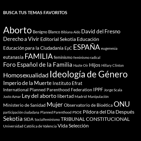
BUSCA TUS TEMAS FAVORITOS
Aborto
David del Fresno
Benigno Blanco
Bibiana Aido
Derecho a Vivir
Editorial Sekotia
Educación
ESPAÑA
Educación para la Ciudadanía
EpC
eugenesia
FAMILIA
eutanasia
feminismo
feminismo radical
Foro Español de la Familia
Hijos
Hazte Oir
Hillary Clinton
Ideología de Género
Homosexualidad
Imperio de la Muerte
Instituto Efrat
IPPF
International Planned Parenthood Federation
Jorge Scala
Ley del aborto
libertad
Madrid
Justo Aznar
Manipulación
ONU
Mujer
Ministerio de Sanidad
Observatorio de Bioética
Píldora del Dia Después
PSOE
participación ciudadana
Planned Parenthood
Sekotia
TRIBUNAL CONSTITUCIONAL
SIDA
Socialfeminismo
Vida Selección
Universidad Católica de Valencia