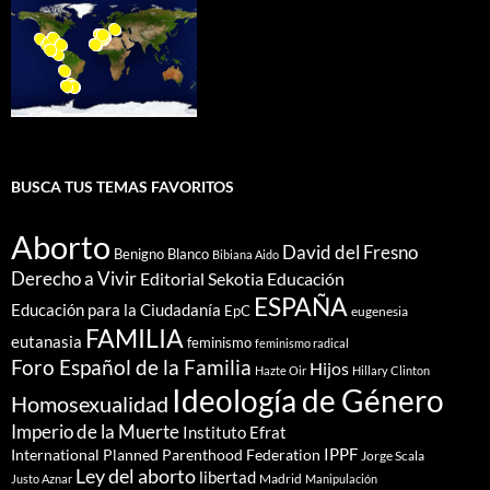
BUSCA TUS TEMAS FAVORITOS
Aborto
David del Fresno
Benigno Blanco
Bibiana Aido
Derecho a Vivir
Editorial Sekotia
Educación
ESPAÑA
Educación para la Ciudadanía
EpC
eugenesia
FAMILIA
eutanasia
feminismo
feminismo radical
Foro Español de la Familia
Hijos
Hazte Oir
Hillary Clinton
Ideología de Género
Homosexualidad
Imperio de la Muerte
Instituto Efrat
IPPF
International Planned Parenthood Federation
Jorge Scala
Ley del aborto
libertad
Madrid
Justo Aznar
Manipulación