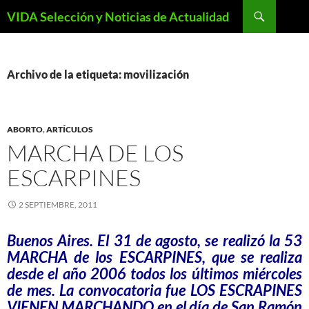
Saltar
Buscar
VIDA Selección y Noticias de Actualidad
al
contenido
Archivo de la etiqueta: movilización
ABORTO
,
ARTÍCULOS
MARCHA DE LOS
ESCARPINES
2 SEPTIEMBRE, 2011
Buenos Aires. El 31 de agosto, se realizó la 53
MARCHA de los ESCARPINES, que se realiza
desde el año 2006 todos los últimos miércoles
de mes. La convocatoria fue LOS ESCRAPINES
VIENEN MARCHANDO en el día de San Ramón