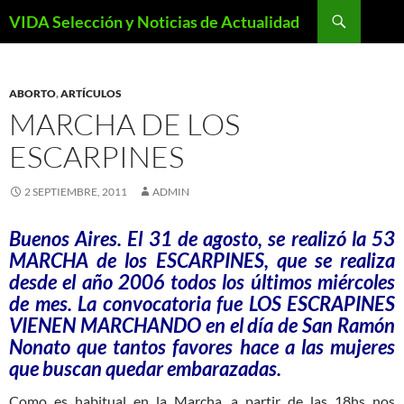
Saltar
Buscar
VIDA Selección y Noticias de Actualidad
al
contenido
ABORTO
,
ARTÍCULOS
MARCHA DE LOS
ESCARPINES
2 SEPTIEMBRE, 2011
ADMIN
Buenos Aires. El 31 de agosto, se realizó la 53
MARCHA de los ESCARPINES, que se realiza
desde el año 2006 todos los últimos miércoles
de mes. La convocatoria fue LOS ESCRAPINES
VIENEN MARCHANDO en el día de San Ramón
Nonato que tantos favores hace a las mujeres
que buscan quedar embarazadas.
Como es habitual en la Marcha, a partir de las 18hs nos