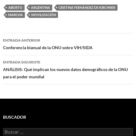
ABORTO
ARGENTINA
CRISTINA FERNÁNDEZ DE KIRCHNER
MARCHA
MOVILIZACIÓN
Navegación
ENTRADA ANTERIOR
de
Conferencia bianual de la ONU sobre VIH/SIDA
entradas
ENTRADA SIGUIENTE
ANÁLISIS: Qué implican los nuevos datos demográficos de la ONU
para el poder mundial
BUSCADOR
Buscar: