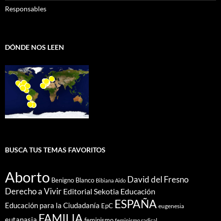
Responsables
DÓNDE NOS LEEN
BUSCA TUS TEMAS FAVORITOS
Aborto
David del Fresno
Benigno Blanco
Bibiana Aido
Derecho a Vivir
Editorial Sekotia
Educación
ESPAÑA
Educación para la Ciudadanía
EpC
eugenesia
FAMILIA
eutanasia
feminismo
feminismo radical