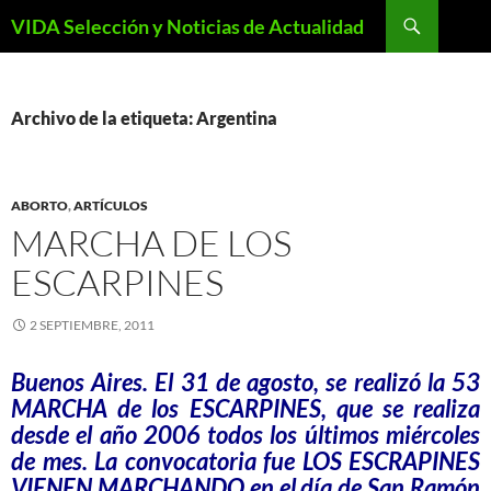
Saltar
Buscar
VIDA Selección y Noticias de Actualidad
al
contenido
Archivo de la etiqueta: Argentina
ABORTO
,
ARTÍCULOS
MARCHA DE LOS
ESCARPINES
2 SEPTIEMBRE, 2011
Buenos Aires. El 31 de agosto, se realizó la 53
MARCHA de los ESCARPINES, que se realiza
desde el año 2006 todos los últimos miércoles
de mes. La convocatoria fue LOS ESCRAPINES
VIENEN MARCHANDO en el día de San Ramón