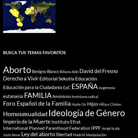
BUSCA TUS TEMAS FAVORITOS
Aborto
David del Fresno
Benigno Blanco
Bibiana Aido
Derecho a Vivir
Editorial Sekotia
Educación
ESPAÑA
Educación para la Ciudadanía
EpC
eugenesia
FAMILIA
eutanasia
feminismo
feminismo radical
Foro Español de la Familia
Hijos
Hazte Oir
Hillary Clinton
Ideología de Género
Homosexualidad
Imperio de la Muerte
Instituto Efrat
IPPF
International Planned Parenthood Federation
Jorge Scala
Ley del aborto
libertad
Madrid
Justo Aznar
Manipulación