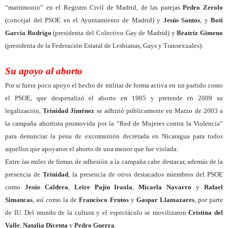
“matrimonio” en el Registro Civil de Madrid, de las parejas
Pedro Zerolo
(concejal del PSOE en el Ayuntamiento de Madrid) y
Jesús Santos
, y
Boti
García Rodrigo
(presidenta del Colectivo Gay de Madrid) y
Beatriz Gimeno
(presidenta de la Federación Estatal de Lesbianas, Gays y Transexuales).
Su apoyo al aborto
Por si fuera poco apoyo el hecho de militar de forma activa en un partido como
el PSOE, que despenalizó el aborto en 1985 y pretende en 2009 su
legalización,
Trinidad Jiménez
se adhirió públicamente en Marzo de 2003 a
la campaña abortista promovida por la “Red de Mujeres contra la Violencia”
para denunciar la pena de excomunión decretada en Nicaragua para todos
aquellos que apoyaron el aborto de una menor que fue violada.
Entre las miles de firmas de adhesión a la campaña cabe destacar, además de la
presencia de
Trinidad
, la presencia de otros destacados miembros del PSOE
como
Jesús Caldera
,
Leire Pajín Iraola
,
Micaela Navarro
y
Rafael
Simancas
, así como la de
Francisco Frutos
y
Gaspar Llamazares
, por parte
de IU. Del mundo de la cultura y el espectáculo se movilizaron
Cristina del
Valle
,
Natalia Dicenta
y
Pedro Guerra
.