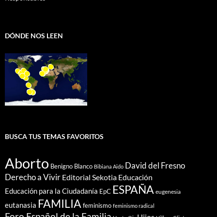
DÓNDE NOS LEEN
BUSCA TUS TEMAS FAVORITOS
Aborto
David del Fresno
Benigno Blanco
Bibiana Aido
Derecho a Vivir
Editorial Sekotia
Educación
ESPAÑA
Educación para la Ciudadanía
EpC
eugenesia
FAMILIA
eutanasia
feminismo
feminismo radical
Foro Español de la Familia
Hijos