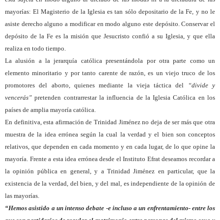
mayorías: El Magisterio de la Iglesia es tan sólo depositario de la Fe, y no le
asiste derecho alguno a modificar en modo alguno este depósito. Conservar el
depósito de la Fe es la misión que Jesucristo confió a su Iglesia, y que ella
realiza en todo tiempo.
La alusión a la jerarquía católica presentándola por otra parte como un
elemento minoritario y por tanto carente de razón, es un viejo truco de los
promotores del aborto, quienes mediante la vieja táctica del
“divide y
vencerás”
pretenden contrarrestar la influencia de la Iglesia Católica en los
países de amplia mayoría católica.
En definitiva, esta afirmación de Trinidad Jiménez no deja de ser más que otra
muestra de la idea errónea según la cual la verdad y el bien son conceptos
relativos, que dependen en cada momento y en cada lugar, de lo que opine la
mayoría. Frente a esta idea errónea desde el Instituto Efrat deseamos recordar a
la opinión pública en general, y a Trinidad Jiménez en particular, que la
existencia de la verdad, del bien, y del mal, es independiente de la opinión de
las mayorías.
“Hemos asistido a un intenso debate -e incluso a un enfrentamiento- entre los