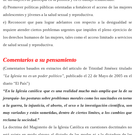
d) Promover políticas públicas orientadas a fortalecer el acceso de las mujeres
adolescentes y jóvenes a la salud sexual y reproductiva.
e) Reconocer que para lograr adelantos con respecto a la desigualdad se
requiere atender ciertos problemas urgentes que impiden el pleno ejercicio de
los derechos humanos de las mujeres, tales como el acceso limitado a servicios
de salud sexual y reproductiva.
Comentarios a su pensamiento
(Comentarios basados en extractos del articulo de Trinidad Jiménez titulado
“La Iglesia no es un poder político”,
publicado el 22 de Mayo de 2005 en el
diario “El País”)
“En la Iglesia católica -que es una realidad mucho más amplia que la de su
jerarquía- las posturas sobre problemas morales como los suscitados en torno
a la guerra, la injusticia, el aborto, el sexo o la investigación científica, son
muy variadas y están
sometidas,
dentro de ciertos límites, a los cambios que
reclama la sociedad.”
La doctrina del Magisterio de la Iglesia Católica en cuestiones doctrinales no
está sujeta en modo alguno al dictado de las modas ni a la dictadura de las