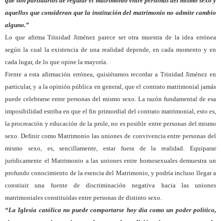
que son partidarios de regular el matrimonio entre personas del mismo sexo y
aquellos que consideran que la institución del matrimonio no admite cambio
alguno.”
Lo que afirma Trinidad Jiménez parece ser otra muestra de la idea errónea
según la cual la existencia de una realidad depende, en cada momento y en
cada lugar, de lo que opine la mayoría.
Frente a esta afirmación errónea, quisiéramos recordar a Trinidad Jiménez en
particular, y a la opinión pública en general, que el contrato matrimonial jamás
puede celebrarse entre personas del mismo sexo. La razón fundamental de esa
imposibilidad estriba en que el fin primordial del contrato matrimonial, esto es,
la procreación y educación de la prole, no es posible entre personas del mismo
sexo. Definir como Matrimonio las uniones de convivencia entre personas del
mismo sexo, es, sencillamente, estar fuera de la realidad. Equiparar
jurídicamente el Matrimonio a las uniones entre homosexuales demuestra un
profundo conocimiento de la esencia del Matrimonio, y podría incluso llegar a
constiuir una fuente de discriminación negativa hacia las uniones
matrimoniales constituidas entre personas de distinto sexo.
“La Iglesia católica no puede comportarse hoy día como un poder político,