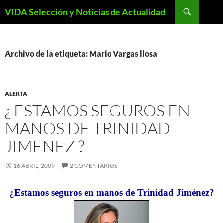
Saltar
Buscar
VIDA Selección y Noticias de Actualidad
al
contenido
Archivo de la etiqueta: Mario Vargas llosa
ALERTA
¿ ESTAMOS SEGUROS EN
MANOS DE TRINIDAD
JIMENEZ ?
16 ABRIL, 2009
2 COMENTARIOS
¿Estamos seguros en manos de Trinidad Jiménez?