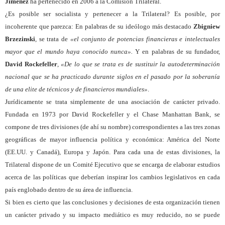
Jiménez
ha pertenecido en 2006
a la Comisión Trilateral.
¿Es posible ser socialista y pertenecer a la Trilateral? Es posible, por
incoherente que parezca: En palabras de su ideólogo más destacado
Zbigniew
Brzezinski
,
se trata de
«el conjunto de potencias financieras e intelectuales
mayor que el mundo haya conocido nunca».
Y en palabras de su fundador,
David Rockefeller
,
«De lo que se trata es de sustituir la autodeterminación
nacional que se ha practicado durante siglos en el pasado por la soberanía
de una elite de técnicos y de financieros mundiales»
.
Jurídicamente se trata simplemente de una asociación de carácter privado.
Fundada en 1973 por David Rockefeller y el Chase Manhattan Bank, se
compone de tres divisiones (de ahí su nombre) correspondientes a las tres zonas
geográficas de mayor influencia política y económica: América del Norte
(EE.UU. y Canadá), Europa y Japón. Para cada una de estas divisiones, la
Trilateral dispone de un Comité Ejecutivo que se encarga de elaborar estudios
acerca de las políticas que deberían inspirar los cambios legislativos en cada
país englobado dentro de su área de influencia.
Si bien es cierto que las conclusiones y decisiones de esta organización tienen
un carácter privado y su impacto mediático es muy reducido, no se puede