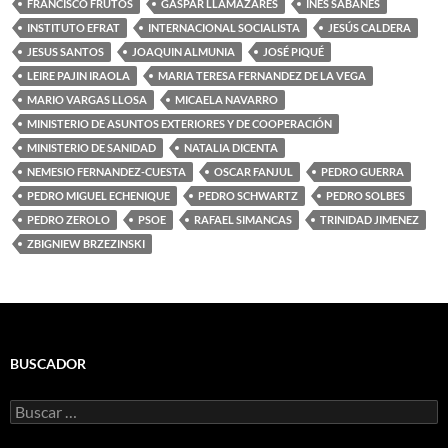
FRANCISCO FRUTOS
GASPAR LLAMAZARES
INÉS SABANÉS
INSTITUTO EFRAT
INTERNACIONAL SOCIALISTA
JESÚS CALDERA
JESUS SANTOS
JOAQUIN ALMUNIA
JOSÉ PIQUÉ
LEIRE PAJIN IRAOLA
MARIA TERESA FERNANDEZ DE LA VEGA
MARIO VARGAS LLOSA
MICAELA NAVARRO
MINISTERIO DE ASUNTOS EXTERIORES Y DE COOPERACIÓN
MINISTERIO DE SANIDAD
NATALIA DICENTA
NEMESIO FERNANDEZ-CUESTA
OSCAR FANJUL
PEDRO GUERRA
PEDRO MIGUEL ECHENIQUE
PEDRO SCHWARTZ
PEDRO SOLBES
PEDRO ZEROLO
PSOE
RAFAEL SIMANCAS
TRINIDAD JIMENEZ
ZBIGNIEW BRZEZINSKI
BUSCADOR
Buscar: