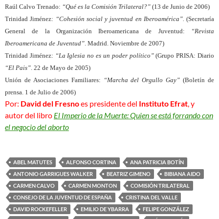
Raúl Calvo Trenado:
“Qué es la Comisión Trilateral?”
(13 de Junio de 2006)
Trinidad Jiménez:
“Cohesión social y juventud en Iberoamérica”.
(Secretaría
General de la Organización Iberoamericana de Juventud:
“Revista
Iberoamericana de Juventud”
. Madrid. Noviembre de 2007)
Trinidad Jiménez:
“La Iglesia no es un poder político”
(Grupo PRISA: Diario
“El Pais”
. 22 de Mayo de 2005)
Unión de Asociaciones Familiares:
“Marcha del Orgullo Gay”
(Boletín de
prensa. 1 de Julio de 2006)
Por:
David del Fresno
es presidente del
Instituto Efrat
, y
autor del libro
El Imperio de la Muerte: Quien se está forrando con
el negocio del aborto
ABEL MATUTES
ALFONSO CORTINA
ANA PATRICIA BOTÍN
ANTONIO GARRIGUES WALKER
BEATRIZ GIMENO
BIBIANA AIDO
CARMEN CALVO
CARMEN MONTON
COMISIÓN TRILATERAL
CONSEJO DE LA JUVENTUD DE ESPAÑA
CRISTINA DEL VALLE
DAVID ROCKEFELLER
EMILIO DE YBARRA
FELIPE GONZÁLEZ