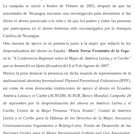
La campaña se inició a finales de Febrero de 2003, después de que las
autoridades de Nicaragua iniciaran una investigación para determinar si fue
ilícito el aborto practicado a la niña y de que los padres y todas las personas
que participaron en el aborto hubieran sido excomulgados por la Jerarquía
Católica de Nicaragua.
Otra muestra de apoyo es su presencia junto a la mujer que redactó la ley
despenalizadora del aborto en España
–
María Teresa Fernández de la Vega
–
en la
“X Conferencia Regional sobre la Mujer de América Latina y el Caribe”
que se desarrolló en Quito (Ecuador) del 6 al 9 de Agosto de 2007.
Merece la pena destacar la presencia en dicha reunión de representantes de la
multinacional abortista
International Planned Parenthood Federation (IPPF)
,
así como de otras destacadas instituciones de apoyo al aborto en Ecuador,
América Latina y el Caribe (
ACNUDH, ACNUR, Banco Mundial, Campaña 28
de septiembre por la despenalización del aborto en América Latina y el
Caribe, Centro de la Mujer Peruana “Flora Tristán”, Comité de América
Latina y el Caribe para la Defensa de los Derechos de la Mujer, Iniciativa
Centroamericana Seguimiento a Beijing-Cairo, Fondo de Desarrollo de las
Naciones Unidas para la Mujer, International Lesbian and Gay Association,