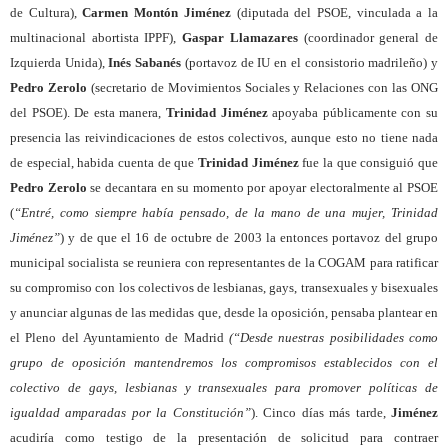
de Cultura),
Carmen Montón Jiménez
(diputada del PSOE, vinculada a la
multinacional abortista IPPF),
Gaspar Llamazares
(coordinador general de
Izquierda Unida),
Inés Sabanés
(portavoz de IU en el consistorio madrileño) y
Pedro Zerolo
(secretario de Movimientos Sociales y Relaciones con las ONG
del PSOE). De esta manera,
Trinidad Jiménez
apoyaba públicamente con su
presencia las reivindicaciones de estos colectivos, aunque esto no tiene nada
de especial, habida cuenta de que
Trinidad Jiménez
fue la que consiguió que
Pedro Zerolo
se decantara en su momento por apoyar electoralmente al PSOE
(
“Entré, como siempre había pensado, de la mano de una mujer, Trinidad
Jiménez”
) y de que el 16 de octubre de 2003 la entonces portavoz del grupo
municipal socialista se reuniera con representantes de la COGAM para ratificar
su compromiso con los colectivos de lesbianas, gays, transexuales y bisexuales
y anunciar algunas de las medidas que, desde la oposición, pensaba plantear en
el Pleno del Ayuntamiento de Madrid
(“Desde nuestras posibilidades como
grupo de oposición mantendremos los compromisos establecidos con el
colectivo de gays, lesbianas y transexuales para promover políticas de
igualdad amparadas por la Constitución”
). Cinco días más tarde,
Jiménez
acudiría como testigo de la presentación de solicitud para contraer