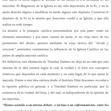
mayorías: El Magisterio de la Iglesia es tan sólo depositario de la Fe, y no le
asiste derecho alguno a modificar en modo alguno este depósito. Conservar el
depósito de la Fe es la misión que Jesucristo confió a su Iglesia, y que ella
realiza en todo tiempo.
La alusión a la jerarquía católica presentándola por otra parte como un
elemento minoritario y por tanto carente de razón, es un viejo truco de los
promotores del aborto, quienes mediante la vieja táctica del
“divide y
vencerás”
pretenden contrarrestar la influencia de la Iglesia Católica en los
países de amplia mayoría católica.
En definitiva, esta afirmación de Trinidad Jiménez no deja de ser más que otra
muestra de la idea errónea según la cual la verdad y el bien son conceptos
relativos, que dependen en cada momento y en cada lugar, de lo que opine la
mayoría. Frente a esta idea errónea desde el Instituto Efrat deseamos recordar a
la opinión pública en general, y a Trinidad Jiménez en particular, que la
existencia de la verdad, del bien, y del mal, es independiente de la opinión de
las mayorías.
“Hemos asistido a un intenso debate -e incluso a un enfrentamiento- entre los