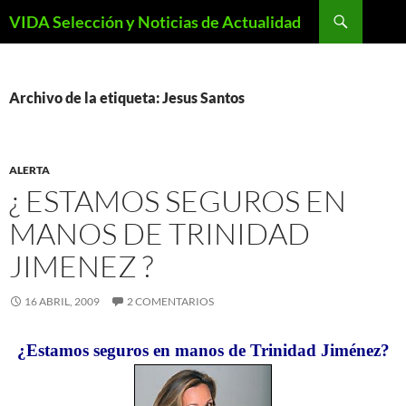
Saltar
Buscar
VIDA Selección y Noticias de Actualidad
al
contenido
Archivo de la etiqueta: Jesus Santos
ALERTA
¿ ESTAMOS SEGUROS EN
MANOS DE TRINIDAD
JIMENEZ ?
16 ABRIL, 2009
2 COMENTARIOS
¿Estamos seguros en manos de Trinidad Jiménez?