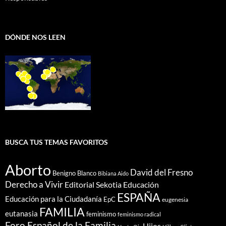
DÓNDE NOS LEEN
BUSCA TUS TEMAS FAVORITOS
Aborto
David del Fresno
Benigno Blanco
Bibiana Aido
Derecho a Vivir
Editorial Sekotia
Educación
ESPAÑA
Educación para la Ciudadanía
EpC
eugenesia
FAMILIA
eutanasia
feminismo
feminismo radical
Foro Español de la Familia
Hijos