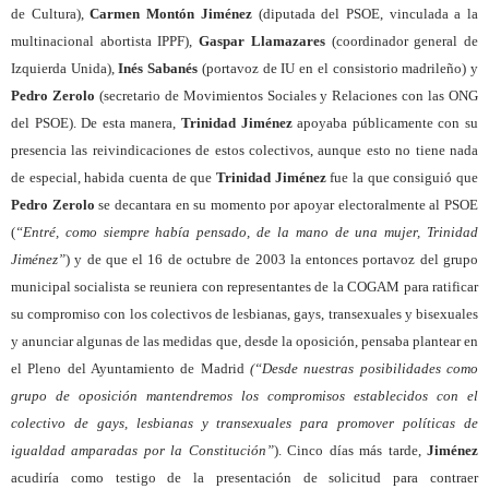
de Cultura),
Carmen Montón Jiménez
(diputada del PSOE, vinculada a la
multinacional abortista IPPF),
Gaspar Llamazares
(coordinador general de
Izquierda Unida),
Inés Sabanés
(portavoz de IU en el consistorio madrileño) y
Pedro Zerolo
(secretario de Movimientos Sociales y Relaciones con las ONG
del PSOE). De esta manera,
Trinidad Jiménez
apoyaba públicamente con su
presencia las reivindicaciones de estos colectivos, aunque esto no tiene nada
de especial, habida cuenta de que
Trinidad Jiménez
fue la que consiguió que
Pedro Zerolo
se decantara en su momento por apoyar electoralmente al PSOE
(
“Entré, como siempre había pensado, de la mano de una mujer, Trinidad
Jiménez”
) y de que el 16 de octubre de 2003 la entonces portavoz del grupo
municipal socialista se reuniera con representantes de la COGAM para ratificar
su compromiso con los colectivos de lesbianas, gays, transexuales y bisexuales
y anunciar algunas de las medidas que, desde la oposición, pensaba plantear en
el Pleno del Ayuntamiento de Madrid
(“Desde nuestras posibilidades como
grupo de oposición mantendremos los compromisos establecidos con el
colectivo de gays, lesbianas y transexuales para promover políticas de
igualdad amparadas por la Constitución”
). Cinco días más tarde,
Jiménez
acudiría como testigo de la presentación de solicitud para contraer