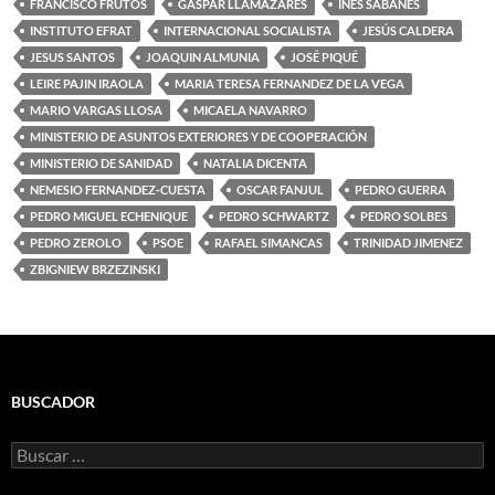
FRANCISCO FRUTOS
GASPAR LLAMAZARES
INÉS SABANÉS
INSTITUTO EFRAT
INTERNACIONAL SOCIALISTA
JESÚS CALDERA
JESUS SANTOS
JOAQUIN ALMUNIA
JOSÉ PIQUÉ
LEIRE PAJIN IRAOLA
MARIA TERESA FERNANDEZ DE LA VEGA
MARIO VARGAS LLOSA
MICAELA NAVARRO
MINISTERIO DE ASUNTOS EXTERIORES Y DE COOPERACIÓN
MINISTERIO DE SANIDAD
NATALIA DICENTA
NEMESIO FERNANDEZ-CUESTA
OSCAR FANJUL
PEDRO GUERRA
PEDRO MIGUEL ECHENIQUE
PEDRO SCHWARTZ
PEDRO SOLBES
PEDRO ZEROLO
PSOE
RAFAEL SIMANCAS
TRINIDAD JIMENEZ
ZBIGNIEW BRZEZINSKI
BUSCADOR
Buscar: