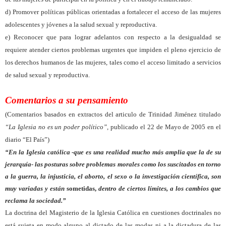
d) Promover políticas públicas orientadas a fortalecer el acceso de las mujeres
adolescentes y jóvenes a la salud sexual y reproductiva.
e) Reconocer que para lograr adelantos con respecto a la desigualdad se
requiere atender ciertos problemas urgentes que impiden el pleno ejercicio de
los derechos humanos de las mujeres, tales como el acceso limitado a servicios
de salud sexual y reproductiva.
Comentarios a su pensamiento
(Comentarios basados en extractos del articulo de Trinidad Jiménez titulado
“La Iglesia no es un poder político”,
publicado el 22 de Mayo de 2005 en el
diario “El País”)
“En la Iglesia católica -que es una realidad mucho más amplia que la de su
jerarquía- las posturas sobre problemas morales como los suscitados en torno
a la guerra, la injusticia, el aborto, el sexo o la investigación científica, son
muy variadas y están
sometidas,
dentro de ciertos límites, a los cambios que
reclama la sociedad.”
La doctrina del Magisterio de la Iglesia Católica en cuestiones doctrinales no
está sujeta en modo alguno al dictado de las modas ni a la dictadura de las