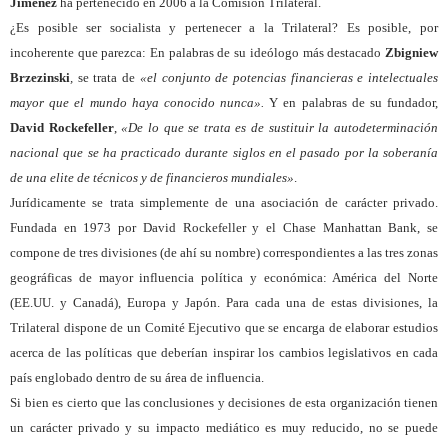
Jiménez
ha pertenecido en 2006
a la Comisión Trilateral.
¿Es posible ser socialista y pertenecer a la Trilateral? Es posible, por
incoherente que parezca: En palabras de su ideólogo más destacado
Zbigniew
Brzezinski
,
se trata de
«el conjunto de potencias financieras e intelectuales
mayor que el mundo haya conocido nunca».
Y en palabras de su fundador,
David Rockefeller
,
«De lo que se trata es de sustituir la autodeterminación
nacional que se ha practicado durante siglos en el pasado por la soberanía
de una elite de técnicos y de financieros mundiales»
.
Jurídicamente se trata simplemente de una asociación de carácter privado.
Fundada en 1973 por David Rockefeller y el Chase Manhattan Bank, se
compone de tres divisiones (de ahí su nombre) correspondientes a las tres zonas
geográficas de mayor influencia política y económica: América del Norte
(EE.UU. y Canadá), Europa y Japón. Para cada una de estas divisiones, la
Trilateral dispone de un Comité Ejecutivo que se encarga de elaborar estudios
acerca de las políticas que deberían inspirar los cambios legislativos en cada
país englobado dentro de su área de influencia.
Si bien es cierto que las conclusiones y decisiones de esta organización tienen
un carácter privado y su impacto mediático es muy reducido, no se puede