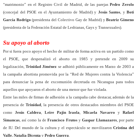
“matrimonio” en el Registro Civil de Madrid, de las parejas
Pedro Zerolo
(concejal del PSOE en el Ayuntamiento de Madrid) y
Jesús Santos
, y
Boti
García Rodrigo
(presidenta del Colectivo Gay de Madrid) y
Beatriz Gimeno
(presidenta de la Federación Estatal de Lesbianas, Gays y Transexuales).
Su apoyo al aborto
Por si fuera poco apoyo el hecho de militar de forma activa en un partido como
el PSOE, que despenalizó el aborto en 1985 y pretende en 2009 su
legalización,
Trinidad Jiménez
se adhirió públicamente en Marzo de 2003 a
la campaña abortista promovida por la “Red de Mujeres contra la Violencia”
para denunciar la pena de excomunión decretada en Nicaragua para todos
aquellos que apoyaron el aborto de una menor que fue violada.
Entre las miles de firmas de adhesión a la campaña cabe destacar, además de la
presencia de
Trinidad
, la presencia de otros destacados miembros del PSOE
como
Jesús Caldera
,
Leire Pajín Iraola
,
Micaela Navarro
y
Rafael
Simancas
, así como la de
Francisco Frutos
y
Gaspar Llamazares
, por parte
de IU. Del mundo de la cultura y el espectáculo se movilizaron
Cristina del
Valle
,
Natalia Dicenta
y
Pedro Guerra
.