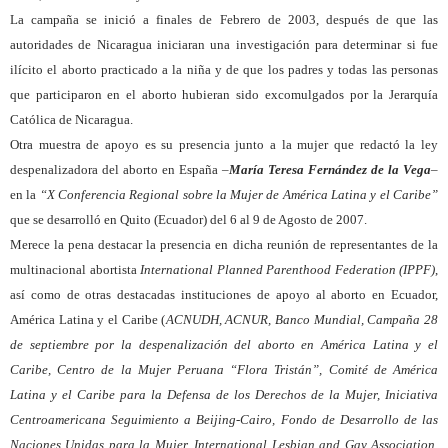
La campaña se inició a finales de Febrero de 2003, después de que las
autoridades de Nicaragua iniciaran una investigación para determinar si fue
ilícito el aborto practicado a la niña y de que los padres y todas las personas
que participaron en el aborto hubieran sido excomulgados por la Jerarquía
Católica de Nicaragua.
Otra muestra de apoyo es su presencia junto a la mujer que redactó la ley
despenalizadora del aborto en España
–
María Teresa Fernández de la Vega
–
en la
“X Conferencia Regional sobre la Mujer de América Latina y el Caribe”
que se desarrolló en Quito (Ecuador) del 6 al 9 de Agosto de 2007.
Merece la pena destacar la presencia en dicha reunión de representantes de la
multinacional abortista
International Planned Parenthood Federation (IPPF)
,
así como de otras destacadas instituciones de apoyo al aborto en Ecuador,
América Latina y el Caribe (
ACNUDH, ACNUR, Banco Mundial, Campaña 28
de septiembre por la despenalización del aborto en América Latina y el
Caribe, Centro de la Mujer Peruana “Flora Tristán”, Comité de América
Latina y el Caribe para la Defensa de los Derechos de la Mujer, Iniciativa
Centroamericana Seguimiento a Beijing-Cairo, Fondo de Desarrollo de las
Naciones Unidas para la Mujer, International Lesbian and Gay Association,