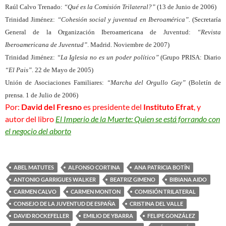
Raúl Calvo Trenado:
“Qué es la Comisión Trilateral?”
(13 de Junio de 2006)
Trinidad Jiménez:
“Cohesión social y juventud en Iberoamérica”.
(Secretaría
General de la Organización Iberoamericana de Juventud:
“Revista
Iberoamericana de Juventud”
. Madrid. Noviembre de 2007)
Trinidad Jiménez:
“La Iglesia no es un poder político”
(Grupo PRISA: Diario
“El Pais”
. 22 de Mayo de 2005)
Unión de Asociaciones Familiares:
“Marcha del Orgullo Gay”
(Boletín de
prensa. 1 de Julio de 2006)
Por:
David del Fresno
es presidente del
Instituto Efrat
, y
autor del libro
El Imperio de la Muerte: Quien se está forrando con
el negocio del aborto
ABEL MATUTES
ALFONSO CORTINA
ANA PATRICIA BOTÍN
ANTONIO GARRIGUES WALKER
BEATRIZ GIMENO
BIBIANA AIDO
CARMEN CALVO
CARMEN MONTON
COMISIÓN TRILATERAL
CONSEJO DE LA JUVENTUD DE ESPAÑA
CRISTINA DEL VALLE
DAVID ROCKEFELLER
EMILIO DE YBARRA
FELIPE GONZÁLEZ