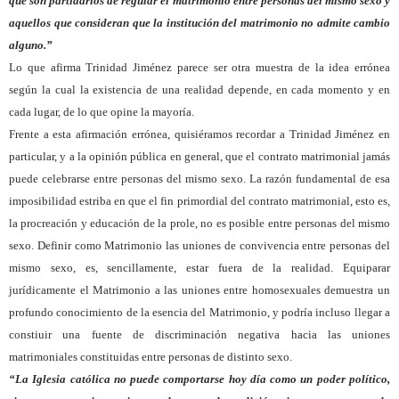
que son partidarios de regular el matrimonio entre personas del mismo sexo y
aquellos que consideran que la institución del matrimonio no admite cambio
alguno.”
Lo que afirma Trinidad Jiménez parece ser otra muestra de la idea errónea
según la cual la existencia de una realidad depende, en cada momento y en
cada lugar, de lo que opine la mayoría.
Frente a esta afirmación errónea, quisiéramos recordar a Trinidad Jiménez en
particular, y a la opinión pública en general, que el contrato matrimonial jamás
puede celebrarse entre personas del mismo sexo. La razón fundamental de esa
imposibilidad estriba en que el fin primordial del contrato matrimonial, esto es,
la procreación y educación de la prole, no es posible entre personas del mismo
sexo. Definir como Matrimonio las uniones de convivencia entre personas del
mismo sexo, es, sencillamente, estar fuera de la realidad. Equiparar
jurídicamente el Matrimonio a las uniones entre homosexuales demuestra un
profundo conocimiento de la esencia del Matrimonio, y podría incluso llegar a
constiuir una fuente de discriminación negativa hacia las uniones
matrimoniales constituidas entre personas de distinto sexo.
“La Iglesia católica no puede comportarse hoy día como un poder político,