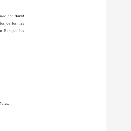
idido por
David
os de los tres
vo Europeo los
pañoles…