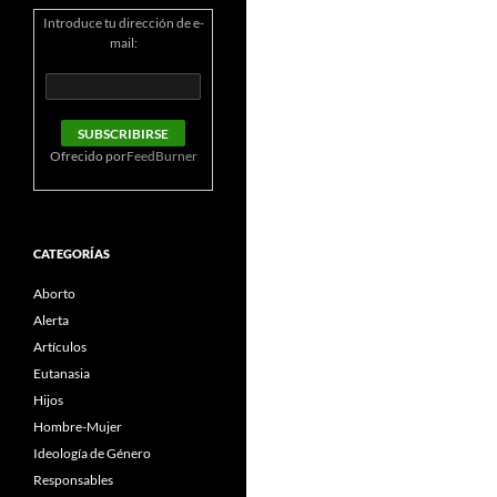
Introduce tu dirección de e-
mail:
Ofrecido por
FeedBurner
CATEGORÍAS
Aborto
Alerta
Artículos
Eutanasia
Hijos
Hombre-Mujer
Ideología de Género
Responsables