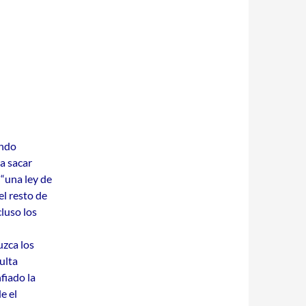
ando
a sacar
 “una ley de
el resto de
cluso los
uzca los
ulta
fiado la
e el