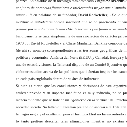
parezca: En palabras de su ideólogo más destacado
Zbigniew Brzezinsk
conjunto de potencias financieras e intelectuales mayor que el mund
nunca».
Y en palabras de su fundador,
David Rockefeller
,
«De lo que
sustituir la autodeterminación nacional que se ha practicado duran
pasado por la soberanía de una elite de técnicos y de financieros mund
Jurídicamente se trata simplemente de una asociación de carácter priv
1973 por David Rockefeller y el Chase Manhattan Bank, se compone de 
(de ahí su nombre) correspondientes a las tres zonas geográficas de m
política y económica: América del Norte (EE.UU. y Canadá), Europa y J
una de estas divisiones, la Trilateral dispone de un Comité Ejecutivo q
elaborar estudios acerca de las políticas que deberían inspirar los camb
en cada país englobado dentro de su área de influencia.
Si bien es cierto que las conclusiones y decisiones de esta organiz
carácter privado y su impacto mediático es muy reducido, no se pu
manera evidente que se trate de un
“gobierno en la sombra”
ni –mucho
sociedad secreta. No faltan quienes han pretendido asociar a la Trilateral 
la magia negra y el ocultismo, pero el Instituto Efrat no ha encontrado 
lo tanto prefiere descartar tales afirmaciones mientras no existan