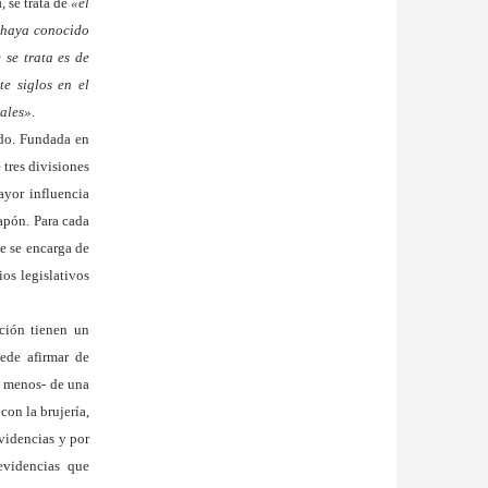
i
,
se trata de
«el
o haya conocido
 se trata es de
te siglos en el
iales»
.
ado. Fundada en
tres divisiones
ayor influencia
apón. Para cada
ue se encarga de
ios legislativos
ación tienen un
ede afirmar de
 menos- de una
con la brujería,
evidencias y por
 evidencias que