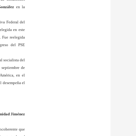
González
en la
iva Federal del
legida en este
 Fue reelegida
ngreso del PSE
l socialista del
 septiembre de
América, en el
ril desempeña el
inidad Jiménez
 incoherente que