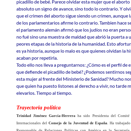
picadillo de bebé. Parece olvidar esta mujer que el aborto
absoluto un signo de avance, sino todo lo contrario. Y ol
que el crimen del aborto sigue siendo un crimen, aunque 
de los parlamentarios afirme lo contrario. Tambien hace 
el parlamento alemán afirmó que los judíos no eran person
no fué sino una muestra de maldad que abrió la puerta a u
peores etapas de la historia de la humanidad. Esto afor
es ya historia, aunque lo malo es que quienes olvidan la hi
acaban por repetirla.
Todo ello nos lleva a preguntarnos: ¿Cómo es el perfil de 
que defiende el picadillo de bebé? ¿Podemos sentirnos se
esta mujer al frente del Ministerio de Sanidad? Mucho n
que quien ha puesto listones al derecho a vivir, no tarde
elevarlos. Tiempo al tiempo.
Trayectoria política
Trinidad Jiménez García-Herrera
ha sido Presidenta del Comité 
Internacionales del
Consejo de la Juventud de España
. Ha trabajad
Responsable de Relaciones Políticas con América en la Secretaría