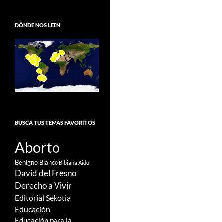
DÓNDE NOS LEEN
BUSCA TUS TEMAS FAVORITOS
Aborto
Benigno Blanco
Bibiana Aido
David del Fresno
Derecho a Vivir
Editorial Sekotia
Educación
Educación para la