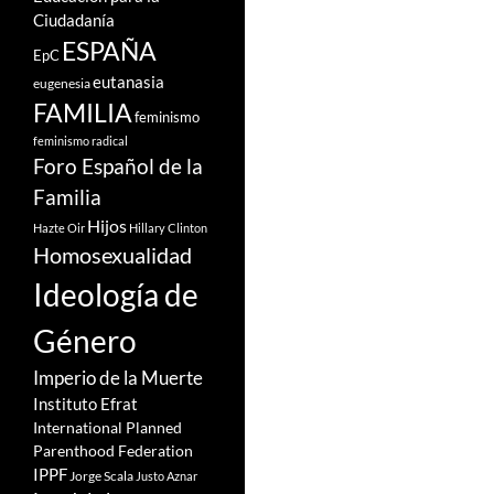
Ciudadanía
ESPAÑA
EpC
eutanasia
eugenesia
FAMILIA
feminismo
feminismo radical
Foro Español de la
Familia
Hijos
Hazte Oir
Hillary Clinton
Homosexualidad
Ideología de
Género
Imperio de la Muerte
Instituto Efrat
International Planned
Parenthood Federation
IPPF
Jorge Scala
Justo Aznar