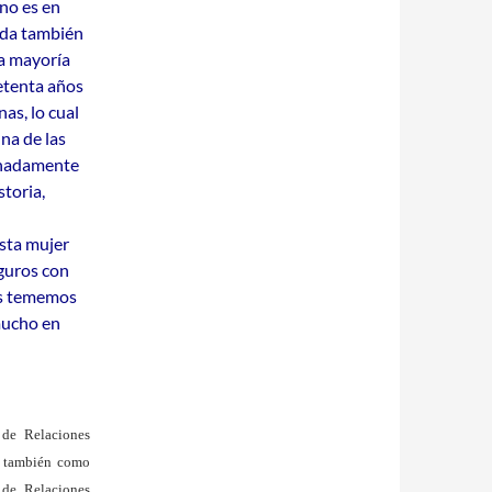
 no es en
vida también
la mayoría
setenta años
as, lo cual
na de las
tunadamente
storia,
esta mujer
guros con
os tememos
 mucho en
de Relaciones
o también como
 de Relaciones