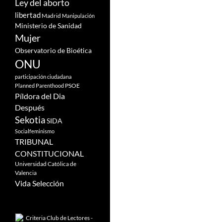
Ley del aborto
libertad
Madrid
Manipulación
Ministerio de Sanidad
Mujer
Observatorio de Bioética
ONU
participación ciudadana
PSOE
Planned Parenthood
Píldora del Dia
Después
Sekotia
SIDA
Socialfeminismo
TRIBUNAL
CONSTITUCIONAL
Universidad Católica de
Valencia
Vida Selección