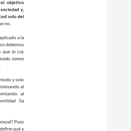
s
el objetivo
 sociedad y,
ced solo del
ue no.
aplicado a la
odos debemos
os que
la Ley
pasado, somos
.
ímodo y solo
liminando al
ientando al
entidad (la
sexual? Pues
 define qué y