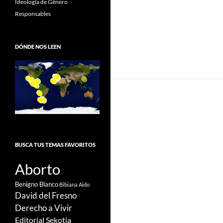
Ideología de Género
Responsables
DÓNDE NOS LEEN
BUSCA TUS TEMAS FAVORITOS
Aborto
Benigno Blanco
Bibiana Aido
David del Fresno
Derecho a Vivir
Editorial Sekotia