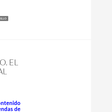
RILLO
O. EL
AL
ontenido
iendas de