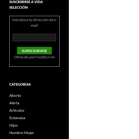
SUSCRIBIRSE A VIDA
SELECCIÓN
Introduce tu dirección de e-
mail:
Ofrecido por
FeedBurner
CATEGORÍAS
Aborto
Alerta
Artículos
Eutanasia
Hijos
Hombre-Mujer