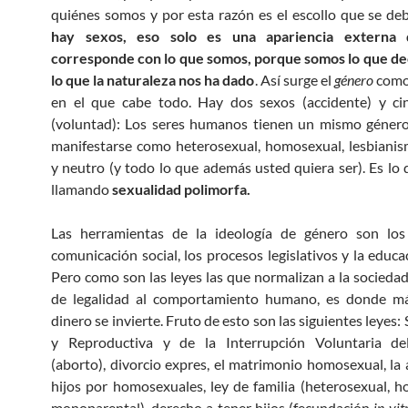
quiénes somos y por esta razón es el escollo que se deb
hay sexos, eso solo es una apariencia externa
corresponde con lo que somos, porque somos lo que de
lo que la naturaleza nos ha dado
. Así surge el
género
como
en el que cabe todo. Hay dos sexos (accidente) y ci
(voluntad): Los seres humanos tienen un mismo géner
manifestarse como heterosexual, homosexual, lesbianis
y neutro (y todo lo que además usted quiera ser). Es lo 
llamando
sexualidad polimorfa.
Las herramientas de la ideología de género son lo
comunicación social, los procesos legislativos y la educa
Pero como son las leyes las que normalizan a la sociedad
de legalidad al comportamiento humano, es donde m
dinero se invierte. Fruto de esto son las siguientes leyes:
y Reproductiva y de la Interrupción Voluntaria d
(aborto), divorcio expres, el matrimonio homosexual, la
hijos por homosexuales, ley de familia (heterosexual, 
monoparental), derecho a tener hijos (fecundación
in vit