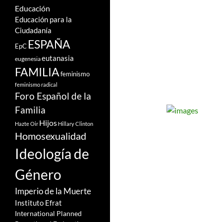
Educación
Educación para la
Ciudadanía
ESPAÑA
EpC
eutanasia
eugenesia
FAMILIA
feminismo
feminismo radical
Foro Español de la
Familia
Hijos
Hazte Oir
Hillary Clinton
Homosexualidad
Ideología de
Género
Imperio de la Muerte
Instituto Efrat
International Planned