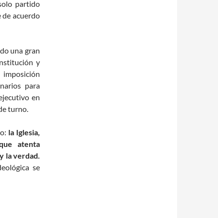
olo partido
e de acuerdo
ado una gran
nstitución y
 imposición
narios para
ejecutivo en
de turno.
go:
la Iglesia,
que atenta
y la verdad.
eológica se