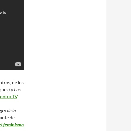
otros, de los
quez) y
Los
ontra TV
.
egro de la
ante de
del feminismo