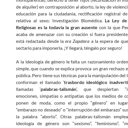
de alquiler) en contraposición al aborto, la ley de violenc
educación para la ciudadanía, rectificación registral d
relativa al sexo; Investigación Biomédica.
La Ley de
Religiosas es la todavía la gran ausente
con la que Pe
acaba de amenazar con su creación si fuera president
está redactada desde la
era Zapatera
a la espera de que
sectario para imponerla. ¡Y llegará, téngalo por seguro!
A la ideología de género le falta un razonamiento orden
simple, que cuando se explica provoca un gran rechazo e
pública. Pero tiene sus técnicas para la manipulación del
conforman el llamado ‘
trasbordo ideológico inadvert
llamadas ‘
palabras-talismán
’, que despiertan “im
emociones, simpatías o antipatías que los medios de 
ponen de moda, como el propio “género” en lugar
“embarazo no deseado” o “interrupción del embarazo” su
la palabra “aborto”. Otras palabras-talismán emple
ideología de género son “sexismo”, “feminismo”, “