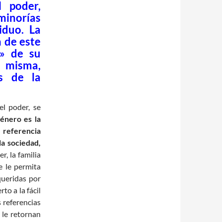
l poder,
minorías
viduo.
La
a de este
d» de su
í misma,
as de la
el poder, se
género es la
referencia
la sociedad,
r, la familia
e le permita
queridas por
to a la fácil
 referencias
 le retornan