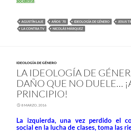
socialista
.
AGUSTÍN LAJE
AÑOS `70
IDEOLOGÍA DE GÉNERO
JESUS T
LA CONTRA TV
NICOLÁS MÁRQUEZ
IDEOLOGÍA DE GÉNERO
LA IDEOLOGÍA DE GÉNER
DAÑO QUE NO DUELE… ¡
PRINCIPIO!
8 MARZO, 2016
La izquierda, una vez perdido el c
social en la lucha de clases, toma las r