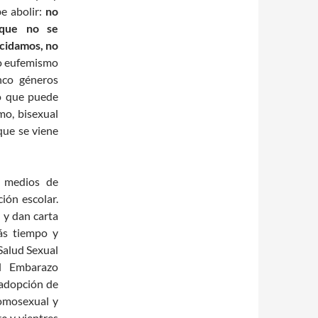
e abolir:
no
 que no se
cidamos, no
 eufemismo
nco géneros
o que puede
mo, bisexual
que se viene
s medios de
ción escolar.
 y dan carta
ás tiempo y
 Salud Sexual
el Embarazo
 adopción de
homosexual y
ro
y vientres