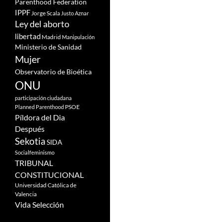
Parenthood Federation
IPPF
Jorge Scala
Justo Aznar
Ley del aborto
libertad
Madrid
Manipulación
Ministerio de Sanidad
Mujer
Observatorio de Bioética
ONU
participación ciudadana
PSOE
Planned Parenthood
Píldora del Dia
Después
Sekotia
SIDA
Socialfeminismo
TRIBUNAL
CONSTITUCIONAL
Universidad Católica de
Valencia
Vida Selección