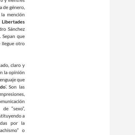
ia de género,
e la mención
 Libertades
dro Sánchez
e. Sepan que
 llegue otro
ado, claro y
n la opinión
 lenguaje que
ido
’. Son las
presiones,
comunicación
 de “sexo”,
stituyendo a
adas por la
machismo” o